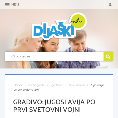
MENI
Domov
Zbirka gradiv
Zgodovina
Snov, zapiski
Jugoslavija
po prvi svetovni vojni
GRADIVO:
JUGOSLAVIJA PO
PRVI SVETOVNI VOJNI