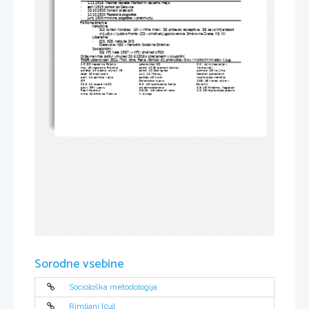
1.11.1918  Maister zasede Maribor in severno mejo
-
april 1919 pohod do Celovca
-
10.10.1920 Koroski plebiscit
-
12.10.1920 Rapalska pogodba
-
junij 1920 mirovna pogodba v prekmurju
-
Politicne stranke:
Katoliške:
SLS (Anton Korošec, ’40 -> Miha Krek), ’35 pride do razcepitve, ’36 se vsi trije tabori 
-
vključijo v ljudsko fronto (JZS – sindikat Jugoslovanska Strokovna Zveza, KS, KI)
Liberalne:
JDS, SDS, nato še SKS
-
(Delavska: NSS – Narodno Socialna Stranka)
Socialistični:
SSJ, KPJ (leta 1937 -> KPJ) sindikat URSS
-
Državna kriza doživi vrhunec 20.6.1928 s straljanejm v skupščini
TIGR
 ustanovljen 1924 (Trst, Istra, Reka, Gorica) cilj pridruzitev Slov. in istrskih hrvatov k Jug.
1.9.’39 napad na Poljsko
ustanovitev SZ
6.6.’ 44 izkrcavanje v          
maj ’40 napad na Francijo
poleti ’42 El Alamein (bakla)
Normandiji
poletje ’40 zračna vojna z VB
poleti ’42 Stalingrad
pomlad ’45 Ivo Jima
 sept ’40 trojni pakt
junij ’42 Midway
 taborski parlament
april ’41 aprilska vojna
poletje ’43 Kursk
 kapitulacija nemčije
OF
Dolomitska izjava
 10.5.’45 konec vojne v           
22.6.’41 napad na SZ
8.9. ’43 kapitulacija Italije
Sloveniji
poziv OF k uporu
slo domobranstvo
 6.8.’45 Hirošima, Nagasaki
Pearl Harbour
1-3.10. ’43 kočevski zbor
 2.9.’45 Kapitulacija Japons
zima ’41 bitka za Moskvo
II. Avnoja
Sorodne vsebine
Sociološka metodologija
Rimljani [04]