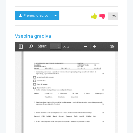
Skrij/prikaži meni
Prenesi gradivo
+76
Vsebina gradiva
Stran:
od 4
Preklopi
Najdi
Pomanjšaj
Povečaj
Orodja
stransko
vrstico
2. KONTROLNA NALOGA IZ ZGODOVINE
DATUM
RAZRED:
ŠTEVILO TOČK:
/33
IME IN PRIIMEK:
OCENA:
Kriterij:
15 – 19,5 = 2
20 – 24,5 = 3
25 – 29 = 4
30 – 33 = 5
1. Spodnje dogodke razvrsti v pravilnem vrstnem redu od najstarejšega, ki ga označiš s številko 1, do   
    najmlajšega, ki ga označiš s številko 4.
       /2t
ustanovitev Ilirskih provinc
nastanek ZDA
Dunajski kongres
vladanje Ludvika XIV. 
2. Med navedenimi imeni podčrtaj vse razsvetljenske filozofe.
       /2t
Diderot               Ludvik XVI.               J. J. Rousseau               M. Luter               P. Trubar               Montesquieu
                           Tomaž Hren               John Locke               James Watt
3. Kako imenujemo vladarje, ki so poskušali urediti razmere v svojih deželah in utrditi svojo oblast po nasvetih   
    in predstavah razsvetljenskih filozofov?
       /1t
4. Med navedenimi narodi podčrtaj tiste, ki so v 18. st. živela v okviru Habsburške monarhije.
       /2t
Francozi     Čehi     Poljaki     Španci     Slovenci     Portugalci     Turki     Angleži     Madžari     Grki
5. Razloži, zakaj je prevoz z železnico pomenil napredek v primerjavi s prevozom s kočijo.
       /1t