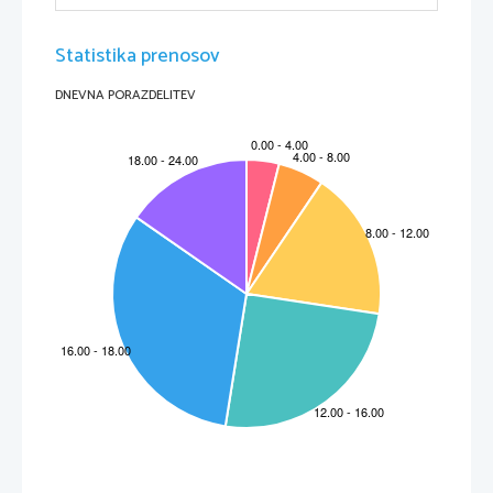
11. Francosko družbo je od srede 18. stoletja pestila vse večja kriza.
       /2t
a) Kateri sloj prebivalstva je bil v Franciji najštevilčnejši? Kdo vse je spadal vanj?
Statistika prenosov
DNEVNA PORAZDELITEV
b) Zakaj je bil ta družbeni sloj nezadovoljen z razmerami v državi? Pomagaj si s sliko.
2
12. 14. julija praznujejo Francozi svoj državni praznik.
       /2t
a) Kateri dogodek je povezan s francoskim državnim praznikom?
b) Kateri družbeni red se je začel tedaj rušiti v Evropi?
13. Katerega francoskega osvajalca prikazuje s
      slika?
       /1t
14. Njegova oblast je bila upodobljena in  
      zabeležena v številnih umetniških upodobitvah.
      Natančno si oglej upodobitev Jacquesa Louisa 
      Davida iz leta 1800 (izraz, telesna govorica, 
      ozadje, predmeti, ki imajo simbolni pomen,...) 
      in v stavkih razloži, katero njegovo življenjsko 