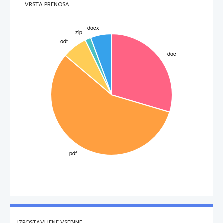
VRSTA PRENOSA
      obdobje upodablja slika. Svojo ugotovitev 
      utemelji z dokazi iz slike.
       /2t
15. Na primeru Ludvika XIV. razloži značilnosti absolutističnega vladanja (najmanj 3 značilnosti). Odgovor  
3
IZPOSTAVLJENE VSEBINE