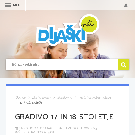
MENI
Domov
Zbirka gradiv
Zgodovina
Testi, kontrolne naloge
17. in 18. stoletje
GRADIVO:
17. IN 18. STOLETJE
NA VOLJO OD:
21.12.2018
ŠTEVILO OGLEDOV: 4253
ŠTEVILO PRENOSOV: 5118