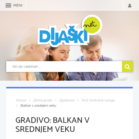
MENI
Domov
Zbirka gradiv
Zgodovina
Testi, kontrolne naloge
Balkan v srednjem veku
GRADIVO:
BALKAN V
SREDNJEM VEKU