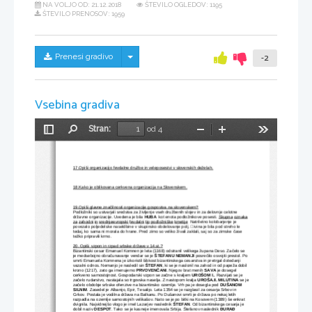
NA VOLJO OD:
21.12.2018
ŠTEVILO OGLEDOV: 1195
ŠTEVILO PRENOSOV: 1959
Skrij/prikaži meni
Prenesi gradivo
-2
Vsebina gradiva
Stran:
od 4
Preklopi
Najdi
Pomanjšaj
Povečaj
Orodja
stransko
vrstico
17.Opiši organizacijo fevdalne družbe in veleposestvi v slovenskih deželah.
18.Kako je oblikovana cerkvena organizacija na Slovenskem.
19.Opiši glavne značilnosti organizacije gospostva na slovenskem?
Podložniki so ustvarjali sredstva za življenje vseh družbenih slojev in za delovnje celotne 
državne organizacije. Uvedena je bila 
HUBA 
 kot enota podložnikove posesti. 
Skupna oznaka 
za zahodni in srednjeevropski fevdalni tip podložniške kmetije  
Natriletno kolobarjenje je 
povezalo poljedelske naseldbine v skupinsko obdelovanje polj. ivina je bila pod streho le 
tedaj, ko sama ni morala do hrane. Pred zimo so veliko živali zaklali, saj so za zimske čase 
težko pripravili krmo.
20. Opiši vzpon in rzpad srbske države v 14.st.?
Bizantinski cesar Emanuel Komnen je leta (1168) odstranil velikega župana Deso. Začelo se 
je medsebojno obračunavanje vendar se je 
ŠTEFANU NEMANJI
 posrečilo osvojiti prestol. Po 
smrti Emanuela Komnena je izkoristil šibkost bizantinskega cesarstva in pretrgal dotedanji 
vazalni odnos. Nemanjo je nasledil sin 
ŠTEFAN
, ki se je naslonil na zahod in od papeža dobil 
krono (1217), zato ga imenujemo 
PRVOVENČANI
. Njegov brat menih 
SAVA
 je dosegel 
cerkveno samostojnost. Gospodarski vzpon se začne s kraljem 
UROŠOM I.
. Razvijati se je 
začelo rudarstvo, nastajala so trgovska naselja. Z nastopom kralja 
UROŠA.II. MILUTINA
 se je
začelo obdobje srbske ofenzive na bizantinsko ozemlje. Vrh pa je dosegla pod 
DUŠANOM 
SILNIM
. Zasedel je Albanijo, Epir, Tesalijo. Leta 1354 se je razglasil za cesarja Srbov in 
Grkov. Postala je vodilna država na Balkanu. Po Dušanovi smrti je država po nekaj letih 
razpadla na ozemlje samostojnih velikašov. Nato se je po bitki na Kosovem (1389) še enkrat 
dvignila. Najvidnejšo vlogo je imel Lazarjev naslednik 
ŠTEFAN
. Od bizantinskega cesarja je 
dobil naziv 
DESPOT
. Tako se je kasneje imenovala Srbija. Štefanov naslednik 
ÐURAÐ 