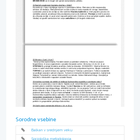
BRANKOVIÆ
 se ni mogel več upirati osmanskemu pritisku.
21Razloži posebnosti fevdalne družbe v Srbiji?
Dozorela ja v času najvišjega vzpona in ozemeljske širitve. Plemstvo je bilo neposredno 
odvisno od vladarja. Med plemstvom so bila visoka in mala vlastela ter mnogo vlastelčičev. 
Lastninske pravice do zemlje so bile različne.
Vlastela baštiniki
 so imeli popolno pravico do 
zemljiške posesti, posebej je bila poudarjena pravica do dednosti. 
Pronijar 
je imel le pravico 
do uživanja zemlje, ni pa je smel zapustiti potomcem. Dobil jo je če je opravljal vojaško službo.
Vladarji so gradili samostane kot svoje 
zadužbine
 in jih bogato obdarovali.
22.Bosna v 2.pol. 14.st.?
 Takrat je bila najmočnejša. Fevdalni sistem je podoben srbskemu. V Bosni se pojavi 
bogomilstvo, ki se je organiziralo v posebni bosanski cerkvi. Ob koncu 13. do 14. st. je 
STEPANJ II.
 pretrgal fevdalno anarhiijo. Začel je dinastijo 
 KOSMAČEV
. Odprl je Bosno na 
vzven in začel izkoriščati rudnike srebra in svinca ter pospeševal trgovino. Njegov naslednik 
TVRTKO I.
 je razširil državo na zgornje Podrinje in Trebinje s primorjem. Tvrtkovi nasledniki 
so podlegli zunanjim vplivom (Ogrom, Turkom) in domačim fevdalnim gospodom. Zadnji kralj 
Stjepan Tomaševič je zaman iskal pomoči na zahodu. Sultan Mehamed drugi. Osvojitelj je 
leta1463 z bliskovitim napadom zasedel Bosno.
23.Kakšno razmerje do velikih sil oblikuje Dubrovniška republika v srednjem veku?
Dobro se je povezala z vsemi silami. Najbolj so jih ovirali Benečani, vendar pa je kmalu 
postalo glavno središče menjave blaga. V palači
 Sponza
 so bili carinarnica, urad za tehtanje 
in ocenjevanje trgovskega blaga, skladišče trgovcev. Ko se pojavijo Turki so imeli Dubrovčani 
dobre odnose z njimi. Dogovorili so se z njimi, da bodo prosto trgovali, s tem da jim morajo 
plačevati letni davek, ki se je imenoval 
harač
, v znesku 12 500 dukatov. V 16. st. je 
Dubrovniška republika dobro zaživela z dvema velikima državama na Sredozemskem morju, z
osmanskim cesarstvom in Španijo
. Dubrovčani so Izkoristili zaščito vojskujočih držav in kot 
nevtralna država trgovali z vsemi. Uničujoči potres leta1667 je usodno vplival na nadaljni 
politični in gospodarski položaja Dubrovnika.
24.Opiši vzpon osmanske države v 14. in 15.st.
Trajal je od 1354 do 1683. Rzvila se je iz majhne maloazijske kneževine, ki jo je 
OSMAN I.
, po
katerem je dinastija dobila ime, razširila predvsem na račun bizantinskega cesarstva. 
Osmanski turki so kot najemniška vojska bizantinske države izrabljali njene 
strankarske boje 
in tako prvič prodrli na balkan l.1354 
GALIPOLI.
 Srbija je po Kosovski bitki 
Sorodne vsebine
(1389) postala osmanska vazalna država. Za kratek čas so bili njihovi bojeviti pohodi 
zaustavljeni pri 
ANGORI
 (1402), ko je mongolski osvajalec Timurlenk porazil sultana Bajazida.
Kmalu so si Turki opomogli in tako nadaljevali z osvajanjem nemočnih držav.
Konstantinopel 
(1453), 
ostanki srbske despotovine
(1459), 
Bosna
(1463),
Hercegovina
(1481), 
Črna 
gora
(1496), usodo 
Ogrske
 je kmalu zapečatila turška zmaga pri Mohaču (1526), prvič oblega 
Dunaj(1529). V 1. pol 16 st. je segala od Rdečega morja do Krima in od Kurdistana do Bosne.
Balkan v srednjem veku
25.Kakšna je bila osmanska državna organizacija na Balkanu?
UPRAVNA RAZDELITEV:
Največja upravna enota je bil 
EJALET
 (pašaluk). Ejaleti so se razdelili na 
SENDAKE
Sociološka metodologija
osnovne in vojaške upravne enote. Najmanjša upravna fevdalna enota so bile 
NAHIJE
. Ker so