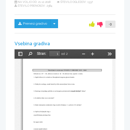
NA VOLJO OD:
21.12.2018
ŠTEVILO OGLEDOV: 1337
ŠTEVILO PRENOSOV: 2384
Skrij/prikaži meni
Prenesi gradivo
-3
Vsebina gradiva
Stran:
od 2
Preklopi
Najdi
Pomanjšaj
Povečaj
Orodja
stransko
vrstico
Ponavljanje in utrjevanje: EVROPA V OBDOBJU 1815 – 1848
Učbenik str. 137 – 155, delovni zvezek str. 34 – 39, delovni listi, zapiski v zvezku
1. Zapiši države, ki so imele na Dunajskem kongresu glavno besedo.
2. Naštej dva razloga, zaradi katerih je bila ustanovljena Sveta zveza.
3. Katerega evropskega politika so na kongresu poimenovali 
evropski kočijaž
? Zakaj?
4. Za kakšne ideje se je zavzemal?
5. Kako imenujemo umetnostni slog in način življenja v 1. polovici 19. stoletja?
6. Opiši ta življenjski slog v:
a) preživljanju prostega časa
b) vzgoji otrok:
c) stanovanjski kulturi: