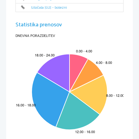
14. Kako še drugače imenujemo leto 1848? Zakaj tako?
Izločala [02] - bolezni
15. V čem so se razlikovale zahteve Slovencev zapisane v programu Zedinjena Slovenija od delovanja narodnih 
      buditeljev pred letom 1848?
Statistika prenosov
DNEVNA PORAZDELITEV
2