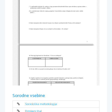
7. V meščanskih družinah 19. stoletja je vloga posameznih družinskih članov jasno določena, zapisano trditev v  
    nadaljevanju razloži in podpri z dokazi.
»Tu z zanesljivostjo vlada oče, soprog, gospodar. Svojo družino zasipa z blaginjo kot njen varuh, vodnik,     
   sodnik.«
8. Kako imenujemo edini slovenski časopis, ki je izhajal v predmračni dobi? Komu je bil namenjen?
9. Kako imenujemo črkopis, ki se je uveljavil na Slovenskem v 19. stoletju?
1
10. Primerjaj legitimizem in liberalizem. V čem se razlikujeta?
LEGITIMIZEM
LIBERALIZEM
11. Po letu 1830 so se pojavila narodna gibanja. Kje in kakšen je bil njihov cilj?
12. Zapiši tri pozitivne in tri negativne posledice uporabe lokomotive, parnega stroja, parnika in telegrafa.   
      Posledice izberi iz različnih področij (gospodarskega, družbenega).  
POZITIVNE POSLEDICE
NEGATIVNE POSLEDICE
Sorodne vsebine
13. Zapisano trditev potrdi ali zavrni ter svoj odgovor utemelji z argumenti:
'' Za brezposelnost in slab položaj delavcev so krivi stroji''
Sociološka metodologija
Rimljani [04]