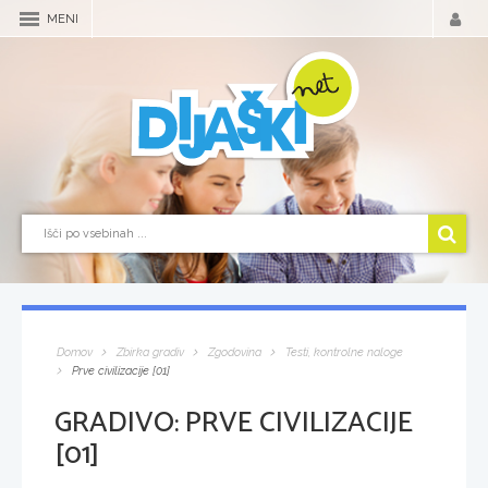
MENI
Domov
Zbirka gradiv
Zgodovina
Testi, kontrolne naloge
Prve civilizacije [01]
GRADIVO:
PRVE CIVILIZACIJE
[01]