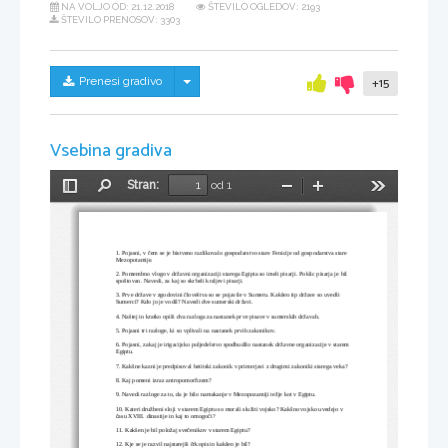
NA VOLJO OD:
21.12.2018
ŠTEVILO OGLEDOV: 2193
ŠTEVILO PRENOSOV: 3303
Skrij/prikaži meni
Prenesi gradivo
+15
Vsebina gradiva
Stran:
od 1
Preklopi
Najdi
Pomanjšaj
Povečaj
Orodja
stransko
vrstico
1. Pojasni, v čem se je bistveno razlikovalo gospodarstvo stare Fenicije od gospodarstva stare 
Mezopotamije.
2. Pomembno vlogo v državni organizaciji starega Egipta so imeli pisarji. Poklic pisarja je bil 
spoštovan. Navedi, za kaj so skrbeli kraljevi pisarji.
3. Prve države v zgodovini človeštva so se pojavile v Sumeru. Kakšen tip države so uvedli 
Sumerci? Kdo jo je vodil? Navedi dve sumerski državi.
4. Naštej in kratko opiši dva razloga za nastanek prve pisave v sumerskih državah.
5. Pojasni tri razloge, ki so vplivali na nastanek prvih zakonikov.
6. Pojasni, zakaj je irigacijsko poljedelstvo spodbudilo nastanek državne organizacije v starem
Egiptu.
7. Kakšne kazni je predpisoval hetitski zakonik v primerjavi z drugimi zakoniki starega veka?
8. Kaj pomeni izraz antropomorfizem?
9. Navedi razloge za to, da je bilo namakanje v Mezopozamiji težje kot v Egiptu.
10. Kateri družbeni sloji v starem Egiptu so morali služiti vojsko? Kakšno vojsko uvedejo v 
času XVIII. dinastije in kaj to omogoči?
11. Kakšen je bil položaj svečenikov v starem Egiptu?
12. Kje se je razvil najstarejši črkopis in kakšen je bil?