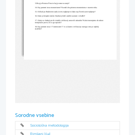
13.Kaj je Postava/Tora in kaj je osnova zanjo?
14. Kaj pomeni izraz monoteizem? Navedi dva primera monoteizma v starem veku.
15. Od kod po Budovem nauku izvira trpljenje in kako naj človek zatre trpljenje?
16. Kako je kitajski mislec Konfucij želel urediti razmere v družbi?
17. Zakaj so vladarji prvih visokih civilizacij sestavili zakonike? Kako imenujemo do takrat 
nezapisano pravo, ki so ga zapisali?
18. Kaj pomeni izraz \\\"totemizem\\\" in za katero civilizacijo starega sveta je najbolj 
značilen?
Sorodne vsebine
Sociološka metodologija
Rimljani [04]