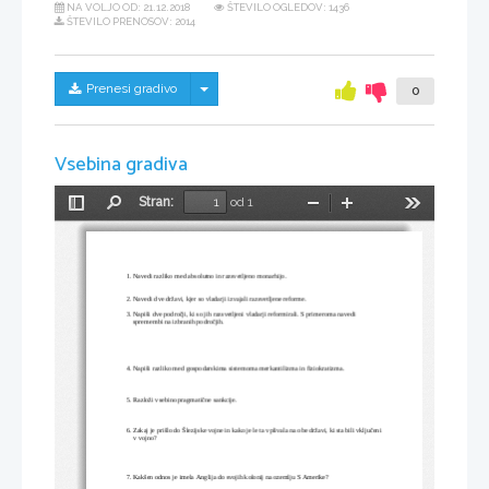
NA VOLJO OD:
21.12.2018
ŠTEVILO OGLEDOV: 1436
ŠTEVILO PRENOSOV: 2014
Skrij/prikaži meni
Prenesi gradivo
0
Vsebina gradiva
Stran:
od 1
Preklopi
Najdi
Pomanjšaj
Povečaj
Orodja
stransko
vrstico
1. Navedi razliko med absolutno in razsvetljeno monarhijo. 
2. Navedi dve državi, kjer so vladarji izvajali razsvetljene reforme. 
3. Napiši dve področji, ki so jih razsvetljeni vladarji reformirali. S primeroma navedi 
    spremembi na izbranih področjih. 
4. Napiši razliko med gospodarskima sistemoma merkantilizma in fiziokratizma. 
5. Razloži vsebino pragmatične sankcije. 
6. Zakaj je prišlo do Šlezijske vojne in kako je le ta vplivala na obe državi, ki sta bili vključeni
    v vojno?
7. Kakšen odnos je imela Anglija do svojih kolonij na ozemlju S Amerike? 