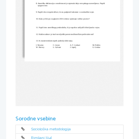
8. Ameriška deklaracija o neodvisnosti je zajemala idejo evropskega razsvetljenca. Napiši 
    njegovo ime. 
9. Napiši dve evropski državi, ki sta podpirali koloniste v osvobodilni vojni. 
10. Kako je bilo po razglasitvi ZDA rešeno vprašanje volilne pravice? 
11. Napiši ime ameriškega predsednika, ki je uspešno zaključil državljansko vojno. 
12. Kakšen odmev je imel nevoljniški patent med kmečkim prebivalstvom?
13. K znanstvenikom napiši področje delovanja. 
I. Newton
C. Linne
A. T. Linhart
M. Pohlin
W. Harvey
L. Galvani
J. Japelj
G. Grubar
Sorodne vsebine
Sociološka metodologija
Rimljani [04]