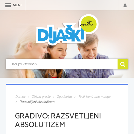
MENI
Domov
Zbirka gradiv
Zgodovina
Testi, kontrolne naloge
Razsvetljeni absolutizem
GRADIVO:
RAZSVETLJENI
ABSOLUTIZEM