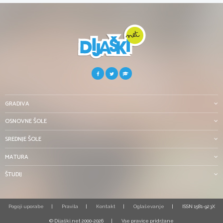
GRADIVA
OSNOVNE ŠOLE
SREDNJE ŠOLE
MATURA
ŠTUDIJ
Pogoji uporabe
Pravila
Kontakt
Oglaševanje
ISSN 1581-923X
© Dijaški.net 2000-2026
Vse pravice pridržane