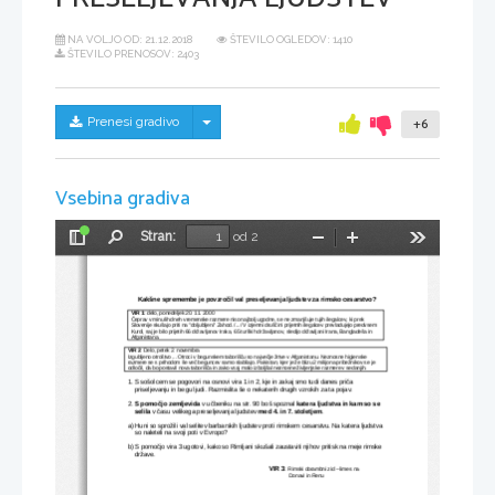
NA VOLJO OD:
21.12.2018
ŠTEVILO OGLEDOV: 1410
ŠTEVILO PRENOSOV: 2403
Skrij/prikaži meni
Prenesi gradivo
+6
Vsebina gradiva
Stran:
od 2
Preklopi
Najdi
Pomanjšaj
Povečaj
Orodja
stransko
vrstico
Kakšne spremembe je povzročil val preseljevanja ljudstev za rimsko cesarstvo?
VIR 1: 
delo, ponedeljek 20. 11. 2000
Čeprav v minulih dneh vremenske razmere niso najbolj ugodne, se ne zmanjšuje tujih ilegalcev, ki prek 
Slovenije skušajo priti na ''obljubljeni'' Zahod. /.../ V izjemni druščini prijetnih ilegalcev prevladujejo predvsem 
Kurdi, saj je bilo prijetih 66 državljanov Iraka, 65 turških državljanov, sledijo državljani Irana, Bangladeša in 
Afganistana.
VIR 2
: Delo, petek 2. novembra
Izgubljeno otroštvo ... Otroci v begunskem taborišču so največje žrtve v Afganistanu. Neznosne higienske 
razmere se s prihodom še več beguncev samo slabšajo. Pakistan, kjer je že blizu 2 milijona pribežnikov se je 
odločil, da bo postavil nova taborišča in zako vsaj malo izboljšal neznosne življenjske razmere v sedanjih.
1. S sošolcem se pogovori na osnovi vira 1 in 2, kje in zakaj smo tudi danes priča 
    priseljevanju in begu ljudi. Razmislita še o nekaterih drugih vzrokih za ta pojav.
2. 
S pomočjo zemljevida
 v učbeniku na str. 90 boš spoznal 
katera ljudstva in kam so se 
    selila
 v času velikega preseljevanja ljudstev 
med 4. in 7. stoletjem
.
a) Huni so sprožili val selitev barbarskih ljudstev proti rimskem cesarstvu. Na katera ljudstva  
    so naleteli na svoji poti v Evropo?
b) S pomočjo vira 3 ugotovi, kako so Rimljani skušali zaustaviti njihov pritisk na meje rimske 
    države.
VIR 3
: 
Rimski obrambni zid – limes na              
              Donavi in Renu