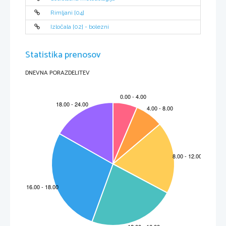
a) S pomočjo vira 7 ugotovi, kam se je pred barbarskimi ljudstvi zateklo staro – rimsko  
    prebivalstvo.
Rimljani [04]
Izločala [02] - bolezni
Statistika prenosov
b) Kakšne spremembe so se s preseljevanjem ljudstev zgodile v rimskem gospodarstvu?
DNEVNA PORAZDELITEV
c) Oglej si sliko na str. 91. Kakšne novosti so se pojavile v načinu trgovanja?
2