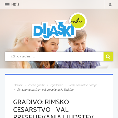
MENI
Domov
Zbirka gradiv
Zgodovina
Testi, kontrolne naloge
Rimsko cesarstvo - val preseljevanja ljudstev
GRADIVO:
RIMSKO
CESARSTVO - VAL
PRESELJEVANJA LJUDSTEV