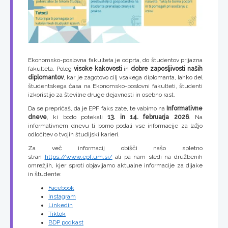
Ekonomsko-poslovna fakulteta je odprta, do študentov prijazna
fakulteta. Poleg
visoke kakovosti
in
dobre zaposljivosti naših
diplomantov
, kar je zagotovo cilj vsakega diplomanta, lahko del
študentskega časa na Ekonomsko-poslovni fakulteti, študenti
izkoristijo za številne druge dejavnosti in osebno rast.
Da se prepričaš, da je EPF faks zate, te vabimo na
Informativne
dneve
, ki bodo potekali
13. in 14. februarja 2026
. Na
informativnem dnevu ti bomo podali vse informacije za lažjo
odločitev o tvojih študijski karieri.
Za več informacij obišči našo spletno
stran
https://www.epf.um.si/
ali pa nam sledi na družbenih
omrežjih, kjer sproti objavljamo aktualne informacije za dijake
in študente:
Facebook
Instagram
Linkedin
Tiktok
BDP podkast