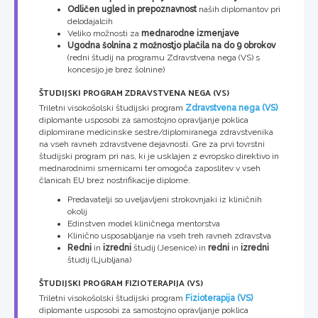
Odličen ugled in prepoznavnost
naših diplomantov pri
delodajalcih
Veliko možnosti za
mednarodne izmenjave
Ugodna šolnina z možnostjo plačila na do 9 obrokov
(redni študij na programu Zdravstvena nega (VS) s
koncesijo je brez šolnine)
ŠTUDIJSKI PROGRAM ZDRAVSTVENA NEGA (VS)
Triletni visokošolski študijski program
Zdravstvena nega (VS)
diplomante usposobi za samostojno opravljanje poklica
diplomirane medicinske sestre/diplomiranega zdravstvenika
na vseh ravneh zdravstvene dejavnosti. Gre za prvi tovrstni
študijski program pri nas, ki je usklajen z evropsko direktivo in
mednarodnimi smernicami ter omogoča zaposlitev v vseh
članicah EU brez nostrifikacije diplome.
Predavatelji so uveljavljeni strokovnjaki iz kliničnih
okolij
Edinstven model kliničnega mentorstva
Klinično usposabljanje na vseh treh ravneh zdravstva
Redni
in
izredni
študij (Jesenice) in
redni
in
izredni
študij (Ljubljana)
ŠTUDIJSKI PROGRAM FIZIOTERAPIJA (VS)
Triletni visokošolski študijski program
Fizioterapija (VS)
diplomante usposobi za samostojno opravljanje poklica