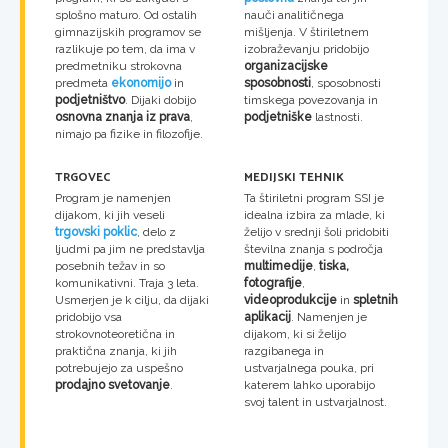
splošno maturo. Od ostalih
nauči analitičnega
gimnazijskih programov se
mišljenja. V štiriletnem
razlikuje po tem, da ima v
izobraževanju pridobijo
predmetniku strokovna
organizacijske
predmeta
ekonomijo
in
sposobnosti
, sposobnosti
podjetništvo
. Dijaki dobijo
timskega povezovanja in
osnovna znanja iz prava
,
podjetniške
lastnosti.
nimajo pa fizike in filozofije.
TRGOVEC
MEDIJSKI TEHNIK
Program je namenjen
Ta štiriletni program SSI je
dijakom, ki jih veseli
idealna izbira za mlade, ki
trgovski poklic
, delo z
želijo v srednji šoli pridobiti
ljudmi pa jim ne predstavlja
številna znanja s področja
posebnih težav in so
multimedije
,
tiska,
komunikativni. Traja 3 leta.
fotografije
,
Usmerjen je k cilju, da dijaki
videoprodukcije
in
spletnih
pridobijo vsa
aplikacij
. Namenjen je
strokovnoteoretična in
dijakom, ki si želijo
praktična znanja, ki jih
razgibanega in
potrebujejo za uspešno
ustvarjalnega pouka, pri
prodajno svetovanje
.
katerem lahko uporabijo
svoj talent in ustvarjalnost.