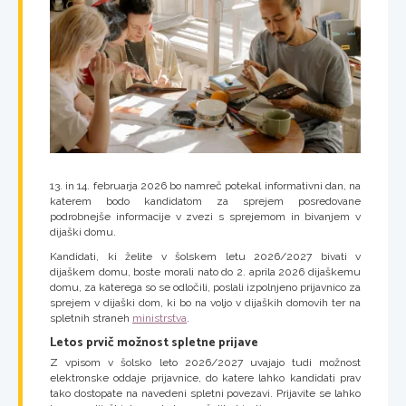
13. in 14. februarja 2026 bo namreč potekal informativni dan, na
katerem bodo kandidatom za sprejem posredovane
podrobnejše informacije v zvezi s sprejemom in bivanjem v
dijaški domu.
Kandidati, ki želite v šolskem letu 2026/2027 bivati v
dijaškem domu, boste morali nato do 2. aprila 2026 dijaškemu
domu, za katerega so se odločili, poslali izpolnjeno prijavnico za
sprejem v dijaški dom, ki bo na voljo v dijaških domovih ter na
spletnih straneh
ministrstva
.
Letos prvič možnost spletne prijave
Z vpisom v šolsko leto 2026/2027 uvajajo tudi možnost
elektronske oddaje prijavnice, do katere lahko kandidati prav
tako dostopate na navedeni spletni povezavi. Prijavite se lahko