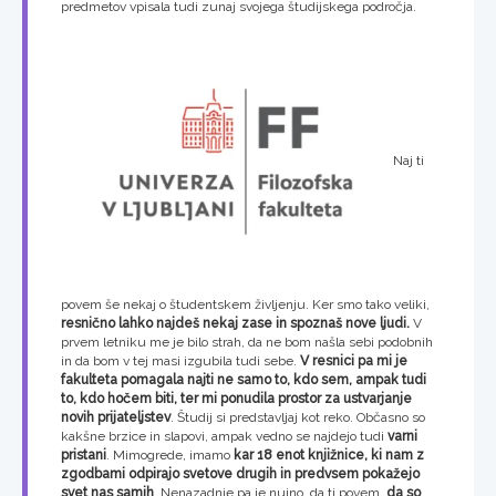
predmetov vpisala tudi zunaj svojega študijskega področja.
Naj ti
povem še nekaj o študentskem življenju. Ker smo tako veliki,
resnično lahko najdeš nekaj zase in spoznaš nove ljudi.
V
prvem letniku me je bilo strah, da ne bom našla sebi podobnih
in da bom v tej masi izgubila tudi sebe.
V resnici pa mi je
fakulteta pomagala najti ne samo to, kdo sem, ampak tudi
to, kdo hočem biti, ter mi ponudila prostor za ustvarjanje
novih prijateljstev
. Študij si predstavljaj kot reko. Občasno so
kakšne brzice in slapovi, ampak vedno se najdejo tudi
varni
pristani
. Mimogrede, imamo
kar 18 enot knjižnice, ki nam z
zgodbami odpirajo svetove drugih in predvsem pokažejo
svet nas samih
. Nenazadnje pa je nujno, da ti povem,
da so