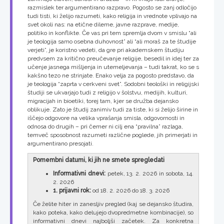
razmislek ter argumentirano razpravo. Pogosto se zanj odločijo
tudi tisti, ki želijo razumeti, kako religija in vrednote vplivajo na
svet okoli nas: na etične dileme, javne razprave, medije,
politiko in konflikte. Če vas pri tem spremlja dvom v smislu “ali
je teologija samo osebna duhovnost” ali “ali moraš za te študije
verjeti”, je koristno vedeti, da gre pri akademskem študiju
predvsem za kritično preučevanje religije, besedil in idej ter za
učenje jasnega mišljenja in utemeljevanja – tudi takrat, ko se s
kakšno tezo ne strinjate. Enako velja za pogosto predstavo, da
je teologija “zaprta v cerkveni svet”. Sodobni teološki in religijski
študiji se ukvarjajo tudi z religijo v šolstvu, medijih, kulturi,
migracijah in bioetiki, torej tam, kjer se družba dejansko
oblikuje. Zato je študij zanimiv tudi za tiste, ki si želijo širine in
iščejo odgovore na velika vprašanja smisla, odgovornosti in
odnosa do drugih – pri čemer ni cilj ena “pravilna” razlaga,
temveč sposobnost razumeti različne poglede, jih primerjati in
argumentirano presojati.
P
omembni datumi, ki jih ne smete spregledati
Informativni dnevi:
petek, 13. 2. 2026 in sobota, 14.
2. 2026
1. prijavni rok:
od 18. 2. 2026 do 18. 3. 2026
Če želite hiter in zanesljiv pregled (kaj se dejansko študira,
kako poteka, kako delujejo dvopredmetne kombinacije), so
informativni dnevi najboljši začetek. Za konkretna