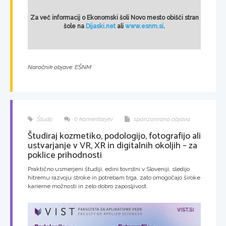
Za več informacij o Ekonomski šoli Novo mesto obišči stran
šole na
Dijaski.net
ali
www.esnm.si
.
Naročnik objave: EŠNM
Študij
0 komentarjev
sponzorirana objava
Študiraj kozmetiko, podologijo, fotografijo ali
ustvarjanje v VR, XR in digitalnih okoljih – za
poklice prihodnosti
Praktično usmerjeni študiji, edini tovrstni v Sloveniji, sledijo
hitremu razvoju stroke in potrebam trga, zato omogočajo široke
karierne možnosti in zelo dobro zaposljivost.