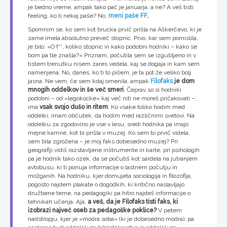
je bedno vreme, ampak tako pač je januarja, a ne? A veš tisti
feeling, ko ti nekaj paše? No,
meni paše FF
.
Spomnim se, ko sem kot brucka prvič prišla na Aškerčevo, ki je
zame imela absolutno preveč stopnic. Prvo, kar sem pomislila,
je bilo: »O f**, koliko stopnic in kako podobni hodniki – kako se
bom pa tle znašla?« Priznam, počutila sem se izgubljeno in v
tistem trenutku nisem zares vedela, kaj se dogaja in kam sem
namenjena. No, danes, ko ti to pišem, je ta pot že veliko bolj
jasna. Ne vem, če sem kdaj omenila, ampak
Filofaks
je dom
mnogih oddelkov in še več smeri
. Čeprav so si hodniki
podobni – od »legokocke« kaj več niti ne moreš pričakovati –,
ima
vsak svojo dušo in ritem
. Ko vsake toliko hodim med
oddelki, imam občutek, da hodim med različnimi svetovi. Na
oddelku za zgodovino je vse v lesu, sredi hodnika pa imajo
mejne kamne, kot bi prišla v muzej. Ko sem to prvič videla,
sem bila zgrožena – je moj faks dobesedno muzej? Pri
geografiji vidiš razstavljene inštrumente in karte, pri psihologih
pa je hodnik tako ozek, da se počutiš kot sardela na jutranjem
avtobusu, ki ti ponuja informacije o lastnem počutju in
možganih. Na hodniku, kjer domujeta sociologija in filozofija,
pogosto najdem plakate o dogodkih, ki kritično naslavljajo
družbene teme, na pedagogiki pa hitro najdeš informacije o
tehnikah učenja. Aja,
a veš, da je Filofaks tisti faks, ki
izobrazi največ oseb za pedagoške poklice?
V petem
nadstropju, kjer je »modra soba« (ki je dobesedno modra), pa