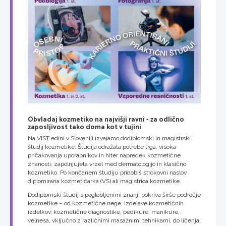
Obvladaj kozmetiko na najvišji ravni - za odlično
zaposljivost tako doma kot v tujini
Na VIST edini v Sloveniji izvajamo dodiplomski in magistrski
študij kozmetike. Študija odražata potrebe trga, visoka
pričakovanja uporabnikov in hiter napredek kozmetične
znanosti; zapolnjujeta vrzel med dermatologijo in klasično
kozmetiko. Po končanem študiju pridobiš strokovni naslov
diplomirana kozmetičarka (VS) ali magistrica kozmetike.
Dodiplomski študij s poglobljenimi znanji pokriva širše področje
kozmetike – od kozmetične nege, izdelave kozmetičnih
izdelkov, kozmetične diagnostike, pedikure, manikure,
velnesa, vključno z različnimi masažnimi tehnikami, do ličenja.