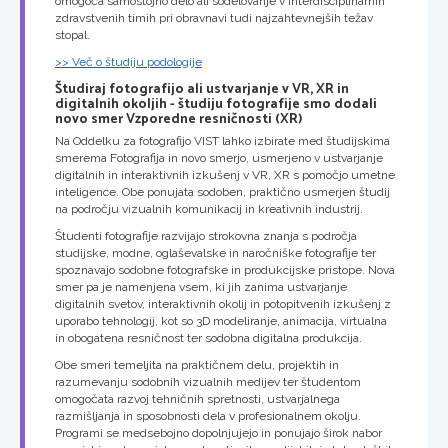
omogoča samostojno delo ali sodelovanje v interdisciplinarnih
zdravstvenih timih pri obravnavi tudi najzahtevnejših težav
stopal.
>> Več o študiju podologije
Študiraj fotografijo ali ustvarjanje v VR, XR in
digitalnih okoljih - študiju fotografije smo dodali
novo smer Vzporedne resničnosti (XR)
Na Oddelku za fotografijo VIST lahko izbirate med študijskima
smerema Fotografija in novo smerjo, usmerjeno v ustvarjanje
digitalnih in interaktivnih izkušenj v VR, XR s pomočjo umetne
inteligence. Obe ponujata sodoben, praktično usmerjen študij
na področju vizualnih komunikacij in kreativnih industrij.
Študenti fotografije razvijajo strokovna znanja s področja
studijske, modne, oglaševalske in naročniške fotografije ter
spoznavajo sodobne fotografske in produkcijske pristope. Nova
smer pa je namenjena vsem, ki jih zanima ustvarjanje
digitalnih svetov, interaktivnih okolij in potopitvenih izkušenj z
uporabo tehnologij, kot so 3D modeliranje, animacija, virtualna
in obogatena resničnost ter sodobna digitalna produkcija.
Obe smeri temeljita na praktičnem delu, projektih in
razumevanju sodobnih vizualnih medijev ter študentom
omogočata razvoj tehničnih spretnosti, ustvarjalnega
razmišljanja in sposobnosti dela v profesionalnem okolju.
Programi se medsebojno dopolnjujejo in ponujajo širok nabor