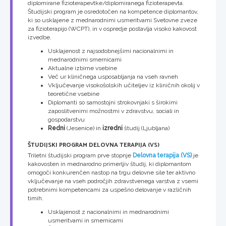
diplomirane fizioterapevtke/diplomiranega fizioterapevta.
Študijski program je osredotočen na kompetence diplomantov,
ki so usklajene z mednarodnimi usmeritvami Svetovne zveze
za fizioterapijo (WCPT), in v ospredje postavlja visoko kakovost
izvedbe.
Usklajenost z najsodobnejšimi nacionalnimi in
mednarodnimi smernicami
Aktualne izbirne vsebine
Več ur kliničnega usposabljanja na vseh ravneh
Vključevanje visokošolskih učiteljev iz kliničnih okolij v
teoretične vsebine
Diplomanti so samostojni strokovnjaki s širokimi
zaposlitvenimi možnostmi v zdravstvu, sociali in
gospodarstvu
Redni
(Jesenice) in
izredni
študij (Ljubljana)
ŠTUDIJSKI PROGRAM DELOVNA TERAPIJA (VS)
Triletni študijski program prve stopnje
Delovna terapija (VS)
je
kakovosten in mednarodno primerljiv študij, ki diplomantom
omogoči konkurenčen nastop na trgu delovne sile ter aktivno
vključevanje na vseh področjih zdravstvenega varstva z vsemi
potrebnimi kompetencami za uspešno delovanje v različnih
timih.
Usklajenost z nacionalnimi in mednarodnimi
usmeritvami in smernicami