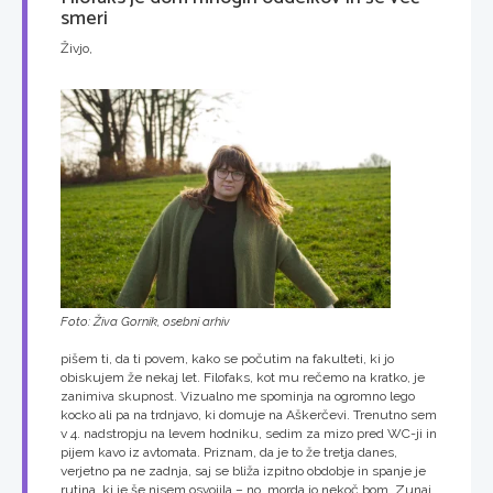
smeri
Živjo,
Foto: Živa Gornik, osebni arhiv
pišem ti, da ti povem, kako se počutim na fakulteti, ki jo
obiskujem že nekaj let. Filofaks, kot mu rečemo na kratko, je
zanimiva skupnost. Vizualno me spominja na ogromno lego
kocko ali pa na trdnjavo, ki domuje na Aškerčevi. Trenutno sem
v 4. nadstropju na levem hodniku, sedim za mizo pred WC-ji in
pijem kavo iz avtomata. Priznam, da je to že tretja danes,
verjetno pa ne zadnja, saj se bliža izpitno obdobje in spanje je
rutina, ki je še nisem osvojila – no, morda jo nekoč bom. Zunaj