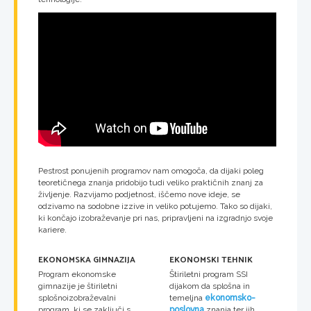
Pestrost ponujenih programov nam omogoča, da dijaki poleg
teoretičnega znanja pridobijo tudi veliko praktičnih znanj za
življenje. Razvijamo podjetnost, iščemo nove ideje, se
odzivamo na sodobne izzive in veliko potujemo. Tako so dijaki,
ki končajo izobraževanje pri nas, pripravljeni na izgradnjo svoje
kariere.
EKONOMSKA GIMNAZIJA
EKONOMSKI TEHNIK
Program ekonomske
Štiriletni program SSI
gimnazije je štiriletni
dijakom da splošna in
splošnoizobraževalni
temeljna
ekonomsko-
program, ki se zaključi s
poslovna
znanja ter jih