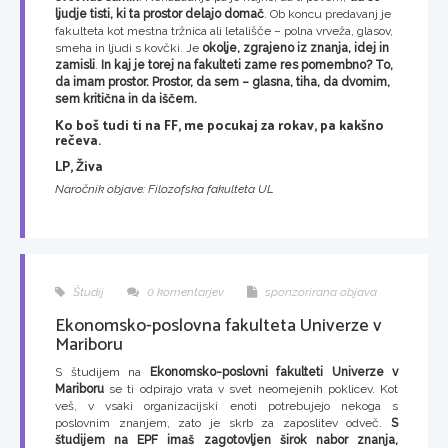
ljudje tisti, ki ta prostor delajo domač
. Ob koncu predavanj je
fakulteta kot mestna tržnica ali letališče – polna vrveža, glasov,
smeha in ljudi s kovčki. Je
okolje, zgrajeno iz znanja, idej in
zamisli
.
In kaj je torej na fakulteti zame res pomembno? To,
da imam prostor. Prostor, da sem – glasna, tiha, da dvomim,
sem kritična in da iščem.
Ko boš tudi ti na FF, me pocukaj za rokav, pa kakšno
rečeva.
LP, Živa
Naročnik objave: Filozofska fakulteta UL
Študij
0 komentarjev
sponzorirana objava
Ekonomsko-poslovna fakulteta Univerze v
Mariboru
S študijem na
Ekonomsko-poslovni fakulteti Univerze v
Mariboru
se ti odpirajo vrata v svet neomejenih poklicev. Kot
veš, v vsaki organizacijski enoti potrebujejo nekoga s
poslovnim znanjem, zato je skrb za zaposlitev odveč.
S
študijem na EPF imaš zagotovljen širok nabor znanja,