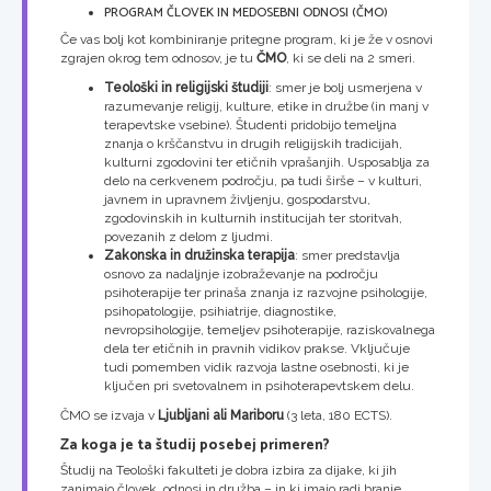
PROGRAM ČLOVEK IN MEDOSEBNI ODNOSI (ČMO)
Če vas bolj kot kombiniranje pritegne program, ki je že v osnovi
zgrajen okrog tem odnosov, je tu
ČMO
, ki se deli na 2 smeri.
Teološki in religijski študiji
: smer je bolj usmerjena v
razumevanje religij, kulture, etike in družbe (in manj v
terapevtske vsebine). Študenti pridobijo temeljna
znanja o krščanstvu in drugih religijskih tradicijah,
kulturni zgodovini ter etičnih vprašanjih. Usposablja za
delo na cerkvenem področju, pa tudi širše – v kulturi,
javnem in upravnem življenju, gospodarstvu,
zgodovinskih in kulturnih institucijah ter storitvah,
povezanih z delom z ljudmi.
Zakonska in družinska terapija
: smer predstavlja
osnovo za nadaljnje izobraževanje na področju
psihoterapije ter prinaša znanja iz razvojne psihologije,
psihopatologije, psihiatrije, diagnostike,
nevropsihologije, temeljev psihoterapije, raziskovalnega
dela ter etičnih in pravnih vidikov prakse. Vključuje
tudi pomemben vidik razvoja lastne osebnosti, ki je
ključen pri svetovalnem in psihoterapevtskem delu.
ČMO se izvaja v
Ljubljani ali Mariboru
(3 leta, 180 ECTS).
Za koga je ta študij posebej primeren?
Študij na Teološki fakulteti je dobra izbira za dijake, ki jih
zanimajo človek, odnosi in družba – in ki imajo radi branje,