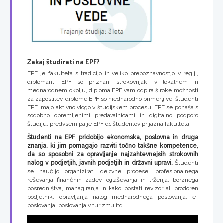
Zakaj študirati na EPF?
EPF je fakulteta s tradicijo in veliko prepoznavnostjo v regiji,
diplomanti EPF so priznani strokovnjaki v lokalnem in
mednarodnem okolju, diploma EPF vam odpira široke možnosti
za zaposlitev, diplome EPF so mednarodno primerljive, študenti
EPF imajo aktivno vlogo v študijskem procesu, EPF se ponaša s
sodobno opremljenimi predavalnicami in digitalno podporo
študiju, predvsem pa je EPF do študentov prijazna fakulteta.
Študenti na EPF pridobijo ekonomska, poslovna in druga
znanja, ki jim pomagajo razviti točno takšne kompetence,
da so sposobni za opravljanje najzahtevnejših strokovnih
nalog v podjetjih, javnih podjetjih in državni upravi.
Študenti
se naučijo organizirati delovne procese, profesionalnega
reševanja finančnih zadev, oglaševanja in trženja, borznega
posredništva, managiranja in kako postati revizor ali prodoren
podjetnik, opravljanja nalog mednarodnega poslovanja, e-
poslovanja, poslovanja v turizmu itd.