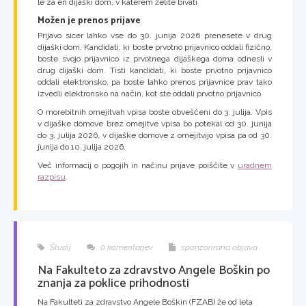
le za en dijaški dom, v katerem želite bivati.
Možen je prenos prijave
Prijavo sicer lahko vse do 30. junija 2026 prenesete v drug
dijaški dom. Kandidati, ki boste prvotno prijavnico oddali fizično,
boste svojo prijavnico iz prvotnega dijaškega doma odnesli v
drug dijaški dom. Tisti kandidati, ki boste prvotno prijavnico
oddali elektronsko, pa boste lahko prenos prijavnice prav tako
izvedli elektronsko na način, kot ste oddali prvotno prijavnico.
O morebitnih omejitvah vpisa boste obveščeni do 3. julija. Vpis
v dijaške domove brez omejitve vpisa bo potekal od 30. junija
do 3. julija 2026, v dijaške domove z omejitvijo vpisa pa od 30.
junija do 10. julija 2026.
Več informacij o pogojih in načinu prijave poiščite v
uradnem
razpisu
.
Študij
0 komentarjev
sponzorirana objava
Na Fakulteto za zdravstvo Angele Boškin po
znanja za poklice prihodnosti
Na Fakulteti za zdravstvo Angele Boškin (FZAB) že od leta