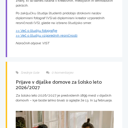
znanj, ki so danes iskana v kreativnih, medijskih in tehnoloških
poklicih.
Po zaključku študija študenti pridobijo strokovni naslov
diplomirani fotograf (VS) ali diplomirani kreator vzporednih
resničnosti (VS), glede na izbrano študijsko smer.
>> Več o študiju fotografije
>> Več o študiju vzporednih resničnosti
Naročnik objave: VIST
Srednje šole
0 komentarjev
Prijave v dijaške domove za šolsko leto
2026/2027
Za šolsko leto 2026/2027 je predvidenih 1899 mest v dijaških
domovih – kje boste lahko bivali si oglejte že 13. In 14 februarja.