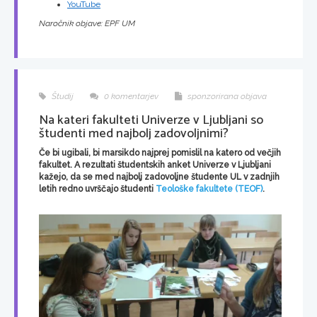
YouTube
Naročnik objave: EPF UM
Študij
0 komentarjev
sponzorirana objava
Na kateri fakulteti Univerze v Ljubljani so
študenti med najbolj zadovoljnimi?
Če bi ugibali, bi marsikdo najprej pomislil na katero od večjih
fakultet. A rezultati študentskih anket Univerze v Ljubljani
kažejo, da se med najbolj zadovoljne študente UL v zadnjih
letih redno uvrščajo študenti
Teološke fakultete (TEOF)
.