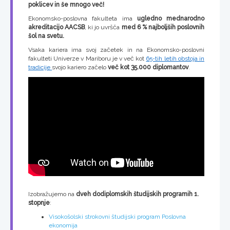
poklicev in še mnogo več!
Ekonomsko-poslovna fakulteta ima
ugledno mednarodno
akreditacijo AACSB
, ki jo uvršča
med 6 % najboljših poslovnih
šol na svetu.
Vsaka kariera ima svoj začetek in na Ekonomsko-poslovni
fakulteti Univerze v Mariboru je v več kot
65-tih letih obstoja in
tradicije
svojo kariero začelo
več kot 35.000 diplomantov
.
Izobražujemo na
dveh dodiplomskih študijskih programih 1.
stopnje
:
Visokošolski strokovni študijski program Poslovna
ekonomija