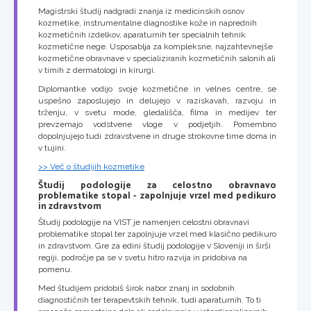
Magistrski študij nadgradi znanja iz medicinskih osnov
kozmetike, instrumentalne diagnostike kože in naprednih
kozmetičnih izdelkov, aparaturnih ter specialnih tehnik
kozmetične nege. Usposablja za kompleksne, najzahtevnejše
kozmetične obravnave v specializiranih kozmetičnih salonih ali
v timih z dermatologi in kirurgi.
Diplomantke vodijo svoje kozmetične in velnes centre, se
uspešno zaposlujejo in delujejo v raziskavah, razvoju in
trženju, v svetu mode, gledališča, filma in medijev ter
prevzemajo vodstvene vloge v podjetjih. Pomembno
dopolnjujejo tudi zdravstvene in druge strokovne time doma in
v tujini.
>> Več o študijih kozmetike
Študij podologije za celostno obravnavo
problematike stopal - zapolnjuje vrzel med pedikuro
in zdravstvom
Študij podologije na VIST je namenjen celostni obravnavi
problematike stopal ter zapolnjuje vrzel med klasično pedikuro
in zdravstvom. Gre za edini študij podologije v Sloveniji in širši
regiji, področje pa se v svetu hitro razvija in pridobiva na
pomenu.
Med študijem pridobiš širok nabor znanj in sodobnih
diagnostičnih ter terapevtskih tehnik, tudi aparaturnih. To ti