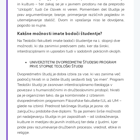
in kulturo – ter zakaj se je v javnem prostoru ne da preprosto
“izklopiti”, tudi če človek ni veren. Pomemben del študija je
prav argumentiranje, branje, primerjanje različnih pogledov in
utemeljevanje stališč. Dvom in vprašanja niso le dovoljena,
pogosto so nujna.
Kakšne možnosti imate bodoči študentje?
Na Teološki fakulteti imate bodoči študentje na 1. stopnji dve
možnosti, ki sta zanimivi predvsem zato, ker sta široki,
interdisciplinarni in uporabni tudi v sodobnih poklicnih okoljih.
UNIVERZITETNI DVOPREDMETNI ŠTUDIJSKI PROGRAM
PRVE STOPNJE TEOLOŠKI ŠTUDIJI
Dvopredmetni študij je dobra izbira za vse, ki vas zanima več
področij hkrati in si želite študij sestaviti bolj “po meri”. Program
Teološki študiji je zasnovan interdisciplinarno (teologija v
povezavi s humanističnimi in družboslovnimi pristopi), hkrati
pa je organiziran tako, da ga kombinirate z izbranim
dvopredmetnim programom Filozofske fakultete (UL ali UM –
glede na izbiro). Prednost takšnega študija je jasna: ob
zaključku pridobite dve diplomi. To pa pomeni širše možnosti
pri nadaljevanju študija in pri zaposlitvah – od izobraževanja,
kulture in medijev do javnih institucij ter dela z ljudmi, kjer
pride prav razumevanje družbenih procesov, vrednot, etike in
religije.