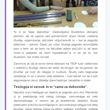
To ni le “lepa statistika”. Zadovoljstvo študentov običajno
pomeni, da se ujame več pomembnih stvari hkrati: vsebina
študija, organizacija, občutek vključenosti in – kar je pogosto
odločilno – odnosi. Dijaki pri izbiri študija pogosto razmišljate
prav o tem: ali se bom na fakulteti dobro počutil/-a, ali bom
imel/-a podporo, ali bom napredoval/-a in ali bo to, kar
študiram, res imelo smisel.
Zanimivo je, da je ravno tema odnosov na TEOF tudi vsebinsko
v središču študija: odnos do sebe, do drugih, do skupnosti, do
družbe, pa tudi do religije in kulture. Študij zato nagovarja
vprašanja, ki so v resnici zelo sodobna – tudi takrat, ko se o njih
pogovarjamo skozi stoletja stare tradicije, besedila in ideje.
Teologija ni verouk. In ni “samo za duhovnike”.
Največji izziv teologije pri dijakih je pogosto prvi vtis. Marsikdo
si jo predstavlja kot nekaj ozkega, cerkvenega ali celo
staromodnega. V resnici pa je akademski teološki študij
predvsem kritično razmišljanje in razumevanje religije kot dela
družbe: zakaj religija vpliva na etiko, politiko, konflikte, medije