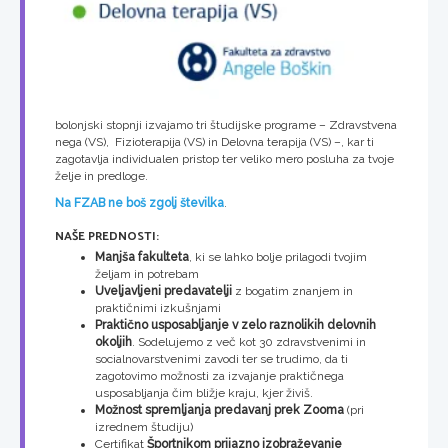
bolonjski stopnji izvajamo tri študijske programe – Zdravstvena
nega (VS), Fizioterapija (VS) in Delovna terapija (VS) –, kar ti
zagotavlja individualen pristop ter veliko mero posluha za tvoje
želje in predloge.
Na FZAB ne boš zgolj številka
.
NAŠE PREDNOSTI:
Manjša fakulteta
, ki se lahko bolje prilagodi tvojim
željam in potrebam
Uveljavljeni predavatelji
z bogatim znanjem in
praktičnimi izkušnjami
Praktično usposabljanje v zelo raznolikih delovnih
okoljih
. Sodelujemo z več kot 30 zdravstvenimi in
socialnovarstvenimi zavodi ter se trudimo, da ti
zagotovimo možnosti za izvajanje praktičnega
usposabljanja čim bližje kraju, kjer živiš.
Možnost spremljanja predavanj prek Zooma
(pri
izrednem študiju)
Certifikat
Športnikom prijazno izobraževanje