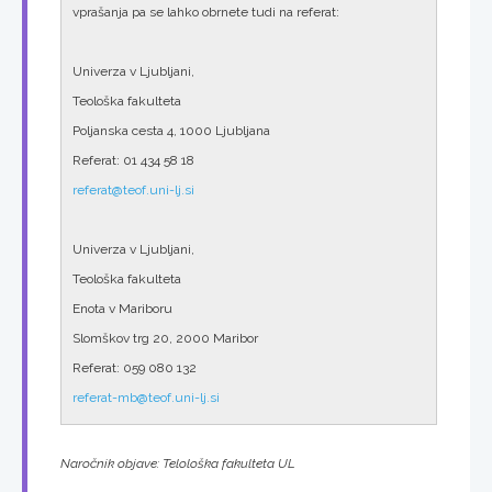
vprašanja pa se lahko obrnete tudi na referat:
Univerza v Ljubljani,
Teološka fakulteta
Poljanska cesta 4, 1000 Ljubljana
Referat: 01 434 58 18
referat@teof.uni-lj.si
Univerza v Ljubljani,
Teološka fakulteta
Enota v Mariboru
Slomškov trg 20, 2000 Maribor
Referat: 059 080 132
referat-mb@teof.uni-lj.si
Naročnik objave: Telološka fakulteta UL