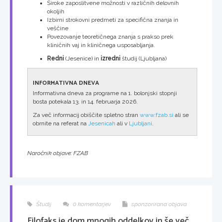
Široke zaposlitvene možnosti v različnih delovnih
okoljih
Izbirni strokovni predmeti za specifična znanja in
veščine
Povezovanje teoretičnega znanja s prakso prek
kliničnih vaj in kliničnega usposabljanja.
Redni
(Jesenice) in
izredni
študij (Ljubljana)
INFORMATIVNA DNEVA
Informativna dneva za programe na 1. bolonjski stopnji
bosta potekala 13. in 14. februarja 2026.
Za več informacij obiščite spletno stran
www.fzab.si
ali se
obrnite na referat na
Jesenicah
ali v
Ljubljani
.
Naročnik objave: FZAB
Študij
0 komentarjev
sponzorirana objava
Filofaks je dom mnogih oddelkov in še več