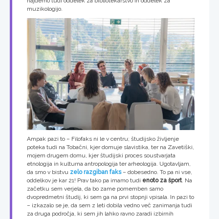
najdemo tudi oddelek za bibliotekarstvo in oddelek za
muzikologijo.
Ampak pazi to – Filofaks ni le v centru; študijsko življenje
poteka tudi na Tobačni, kjer domuje slavistika, ter na Zavetiški,
mojem drugem domu, kjer študijski proces soustvarjata
etnologija in kulturna antropologija ter arheologija. Ugotavljam,
da smo v bistvu
zelo razgiban faks
– dobesedno. To pa ni vse,
oddelkov je kar 21! Prav tako pa imamo tudi
enoto za šport
. Na
začetku sem verjela, da bo zame pomemben samo
dvopredmetni študij, ki sem ga na prvi stopnji vpisala. In pazi to
– izkazalo se je, da sem z leti dobila vedno več zanimanja tudi
za druga področja, ki sem jih lahko ravno zaradi izbirnih