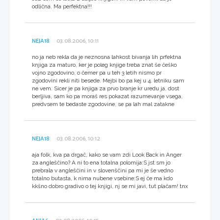
odlična. Ma perfektna!!!
NEJA18
03.08.2006, 10:11
no ja neb rekla da je neznosna lahkost bivanja lih prfektna
knjiga za maturo, ker je poleg knjige treba znat še češko
vojno zgodovino, o čemer pa u teh 3 letih nismo pr
zgodovini rekli niti besede. Mejbi bo pa kej u 4. letniku sam
ne vem. Sicer je pa knjiga za prvo branje kr uredu ja, dost
berljiva, sam ko pa moraš res pokazat razumevanje vsega,
predvsem te bedaste zgodovine, se pa lah mal zatakne
NEJA18
03.08.2006, 10:12
aja folk, kva pa drgač, kako se vam zdi Look Back in Anger
za angleščino? A ni to ena totalna polomija:S jst sm jo
prebrala v angleščini in v slovenščini pa mi je še vedno
totalno butasta, k nima nubene vsebine:S ej če ma kdo
kkšno dobro gradivo o tej knjigi, nj se mi javi, tut plačam! tnx