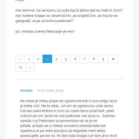
me zanima, če se komu kj svita kaj bi lahko dal na maturi 2007.
npr. katere knjige za slovenščino, pa angleščino, pa kaj bo na
geografiji, al pa za kirkol predmet?
ps: menda zvemo februarja-je res?
1
2
3
4
5
6
7
8
9
10
11
NANNN
17.07.2006, 18:54
No nekje je nekaj pisalo od zgodovine kok in kuk dolgo se jo
je treba učit. Ne bi rekla. Jst sm se zgodovino učila samo
tist dan pred testom,k smo za vsako temo pisal test..pred
maturo pa sm samo še mal prebirala vse skup in...čudnoa -
nardila s 5! Predvsem je pomembno da se je ne
piflate..ampak da si nekak smiselno predstavlate kot
zgodbico al pa neko pravljico pa dogodke med seboj
povezujete..pa tko no. Pa itak tista knjiga k je-tam je kr dost