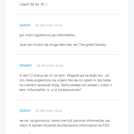
Upam da bo :W :)
SARAH
03.08.2006, 19:20
jaz mam zgodovino pa informatiko..
sicer pa mislim da drugo leto neo več The great Gatsby..
SPANKY
03.08.2006, 19:43
A res? U bistvu še nč ne vem. Mogoče pa še boljš tko. Jst
sm mela angleščino na višjem tko da mi sploh ni blo treba
na ustnem opisovat knjig. Samo 2eseja sm pisala v zvezi s
tem. Informatiko :o...a si na ekonomski?
SARAH
03.08.2006, 19:54
ne ne, na gimnaziji..samo me full zanima informatika, pa
mam it namen študirat družboslovno informatiko na FDV..