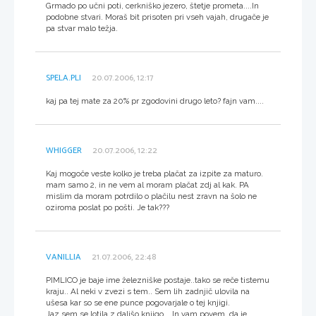
Grmado po učni poti, cerkniško jezero, štetje prometa....In
podobne stvari. Moraš bit prisoten pri vseh vajah, drugače je
pa stvar malo težja.
SPELA.PLI
20.07.2006, 12:17
kaj pa tej mate za 20% pr zgodovini drugo leto? fajn vam....
WHIGGER
20.07.2006, 12:22
Kaj mogoče veste kolko je treba plačat za izpite za maturo.
mam samo 2, in ne vem al moram plačat zdj al kak. PA
mislim da moram potrdilo o plačilu nest zravn na šolo ne
oziroma poslat po pošti. Je tak???
VANILLIA
21.07.2006, 22:48
PIMLICO je baje ime železniške postaje..tako se reče tistemu
kraju.. Al neki v zvezi s tem.. Sem lih zadnjič ulovila na
ušesa kar so se ene punce pogovarjale o tej knjigi.
Jaz sem se lotila z daljšo knjigo... In vam povem, da je