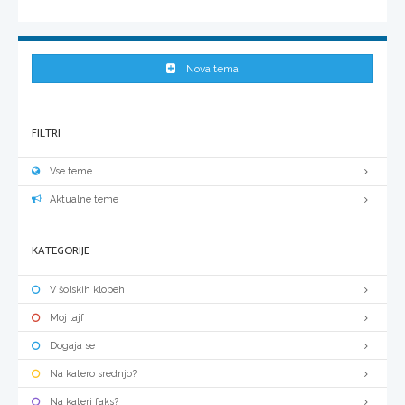
Nova tema
FILTRI
Vse teme
Aktualne teme
KATEGORIJE
V šolskih klopeh
Moj lajf
Dogaja se
Na katero srednjo?
Na kateri faks?