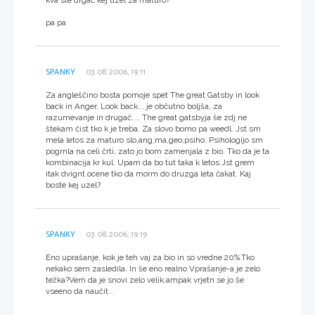
pa pa
SPANKY
03.08.2006, 19:11
Za angleščino bosta pomoje spet The great Gatsby in look
back in Anger. Look back... je občutno boljša, za
razumevanje in drugač.... The great gatsbyja še zdj ne
štekam čist tko k je treba. Za slovo bomo pa weedl. Jst sm
mela letos za maturo slo,ang,ma,geo,psiho. Psihologijo sm
pogrnla na celi črti, zato jo bom zamenjala z bio. Tko da je ta
kombinacija kr kul. Upam da bo tut taka k letos.Jst grem
itak dvignt ocene tko da morm do druzga leta čakat. Kaj
boste kej uzel?
SPANKY
03.08.2006, 19:19
Eno uprašanje, kok je teh vaj za bio in so vredne 20%.Tko
nekako sem zasledila. In še eno realno Vprašanje-a je zelo
težka?Vem da je snovi zelo velik,ampak vrjetn se jo še
vseeno da naučit...