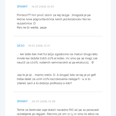
SPANKY
19.07.2006, 10:07
Pimlico??? hm prvič slišm za kej tazga ::)mogoče je pa
kkšna nova pogruntavščina naših jezikoslovcev-tko ko
razpočnica :D
Res ne bi wedla. papa
SASO
19.07.2006, 12:17
... ker bote itak mel ful lažjo zgodovino na maturi drugo leto,
mnde kar dobite tistih 20% al kolko..mi smo pa se mogl vse
naučit za 100%, nobenih seminarskih al pa ekskurzij.. :B
Jap to je ql... mamo srečo :D. A drugač kdo ve kaj je pr gefi
treba delat za unih 20% (raziskovalna naloga?) - a si to
zbereš sam a to določjo profesorji a kdo?
SPANKY
20.07.2006, 12:09
Teme za terenske vaje določi navadno RIC ali pa so ponavadi
razdeljene po regijah. Recimo jst sm iz Lj in smo šli letos na