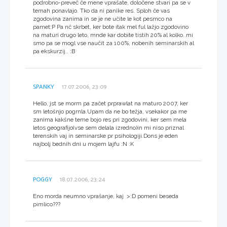
podrobno-preveč če mene vprašate, določene stvari pa se v
temah ponavlajo. Tko da ni panike res. Sploh če vas
zgodovina zanima in se je ne učite le kot pesmco na
pamet:P Pa nč skrbet, ker bote itak mel ful lažjo zgodovino
na maturi drugo leto, mnde kar dobite tistih 20% al kolko..mi
smo pa se mogl vse naučit za 100%, nobenih seminarskih al
pa ekskurzij.. :B
SPANKY
17.07.2006, 23:09
Hello, jst se morm pa začet prprawlat na maturo 2007, ker
sm letošnjo pogrnla.Upam da ne bo težja, vsekakor pa me
zanima kakšne teme bojo res pri zgodovini, ker sem mela
letos geografijo(vse sem delala izredno)in mi niso priznal
terenskih vaj in seminarske pr psihologiji.Dons je eden
najbolj bednih dni u mojem lajfu :N :K
POGGY
18.07.2006, 23:24
Eno morda neumno vprašanje, kaj >:D pomeni beseda
pimlico???