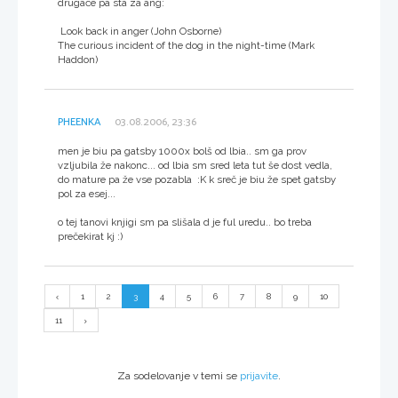
drugače pa sta za ang:
Look back in anger (John Osborne)
The curious incident of the dog in the night-time (Mark
Haddon)
PHEENKA
03.08.2006, 23:36
men je biu pa gatsby 1000x bolš od lbia.. sm ga prov
vzljubila že nakonc... od lbia sm sred leta tut še dost vedla,
do mature pa že vse pozabla :K k sreč je biu že spet gatsby
pol za esej...
o tej tanovi knjigi sm pa slišala d je ful uredu.. bo treba
prečekirat kj :)
1
2
3
4
5
6
7
8
9
10
11
Za sodelovanje v temi se
prijavite
.