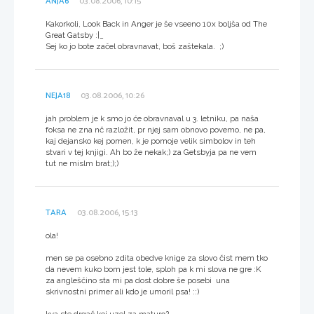
ANJA6
03.08.2006, 10:15
Kakorkoli, Look Back in Anger je še vseeno 10x boljša od The
Great Gatsby :|_
Sej ko jo bote začel obravnavat, boš zaštekala. ;)
NEJA18
03.08.2006, 10:26
jah problem je k smo jo će obravnaval u 3. letniku, pa naša
foksa ne zna nč razložit, pr njej sam obnovo povemo, ne pa,
kaj dejansko kej pomen, k je pomoje velik simbolov in teh
stvari v tej knjigi. Ah bo že nekak;) za Getsbyja pa ne vem
tut ne mislm brat;);)
TARA
03.08.2006, 15:13
ola!
men se pa osebno zdita obedve knige za slovo čist mem tko
da nevem kuko bom jest tole, sploh pa k mi slova ne gre :K
za angleščino sta mi pa dost dobre še posebi una
skrivnostni primer ali kdo je umoril psa! ::)
kva ste drgač kej uzel za maturo?