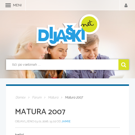
MENI
Domov
Forum
Matura
Matura 2007
MATURA 2007
OBJAVLJENO 03.01.2006, 15:02 OD
JAMIE
hello!