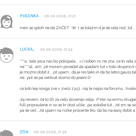
PHEENKA
06.06.2006, 21:21
men se sploh ne da ZAČET :W :( se tolažm d je še cela noč, lol...
LUCKA_
06.06.2006, 21:24
****a...tale soca nas bo pokopala.. >:( noben nc ne zna..ce to vela z
na****al...am...jst moram povedat da spadam tut v tisto skupino k n
je mozno dobit 2....jst upam...da je res tako in da bo letos gauss
ne...pol se pa velikrat slismo do jeseni:D
ce kdo kej novga zve v zvezi z ju3...naj le napis na forumu...hva
Joj nevem, če to lih za celo slovenijo velja :P Ker na enmu drug
full pripraulene in so se kr dost učile...pa sošolke tut...Jst sm se 
pa še več...Jst upam na nizke procente tko, da bo na easy dobit 4 
ZISK
06.06.2006, 21:39