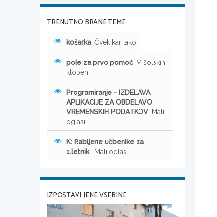
TRENUTNO BRANE TEME
košarka
: Čvek kar tako
pole za prvo pomoč
: V šolskih
klopeh
Programiranje - IZDELAVA
APLIKACIJE ZA OBDELAVO
VREMENSKIH PODATKOV
: Mali
oglasi
K: Rabljene učbenike za
1.letnik
: Mali oglasi
IZPOSTAVLJENE VSEBINE