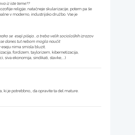
va iz iste teme??
zofiije religije, natačneje skularizacije, potem pa še
alne v moderno, industrijsko družbo. Vse je
o se eseji pišejo...a treba velik socioloških izrazov
se se danes tut nebom mogla naučit
eseju nima smisla bluzit.
izacija, fordizem, taylorizem, kibernetizacija,
i, siva ekonomija, sindikati, stavke,...)
 ki je potrebbno,, da opravite ta del mature.