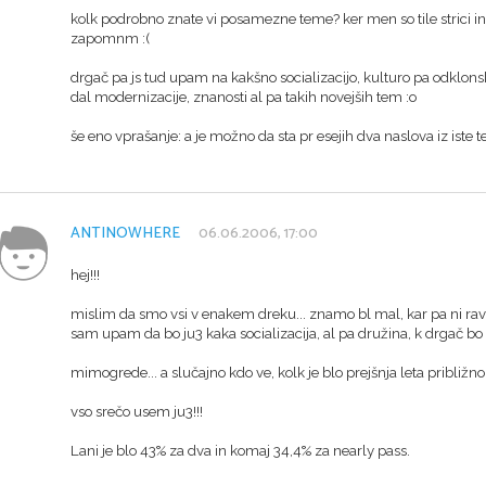
kolk podrobno znate vi posamezne teme? ker men so tile strici in n
zapomnm :(
drgač pa js tud upam na kakšno socializacijo, kulturo pa odklonsk
dal modernizacije, znanosti al pa takih novejših tem :o
še eno vprašanje: a je možno da sta pr esejih dva naslova iz iste 
ANTINOWHERE
06.06.2006, 17:00
hej!!!
mislim da smo vsi v enakem dreku... znamo bl mal, kar pa ni rav
sam upam da bo ju3 kaka socializacija, al pa družina, k drgač bo b
mimogrede... a slučajno kdo ve, kolk je blo prejšnja leta približn
vso srečo usem ju3!!!
Lani je blo 43% za dva in komaj 34,4% za nearly pass.