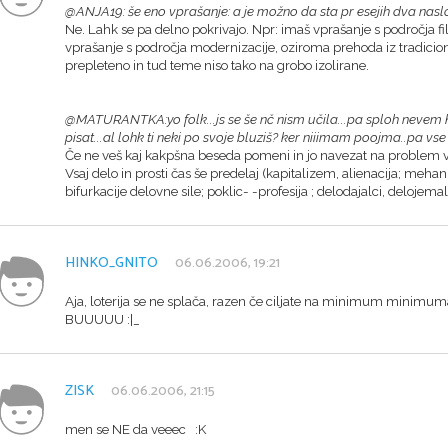
@ANJA19: še eno vprašanje: a je možno da sta pr esejih dva naslo
Ne. Lahk se pa delno pokrivajo. Npr: imaš vprašanje s področja filo
vprašanje s področja modernizacije, oziroma prehoda iz tradicion
prepleteno in tud teme niso tako na grobo izolirane.
@MATURANTKA:yo folk...js se še nč nism učila...pa sploh nevem kak
pisat...al lohk ti neki po svoje bluziš? ker niiimam poojma..pa v
Če ne veš kaj kakpšna beseda pomeni in jo navezat na problem v 
Vsaj delo in prosti čas še predelaj (kapitalizem, alienacija; mehan
bifurkacije delovne sile; poklic- -profesija ; delodajalci, delojemalc
HINKO_GNITO
06.06.2006, 19:21
Aja, loterija se ne splača, razen če ciljate na minimum minimuma,
BUUUUU :|_
ZISK
06.06.2006, 21:15
men se NE da veeec :K