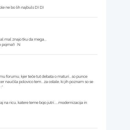
tole ne bo lih najbuls D) D)
mal mal znajo tku da mega...
mm pojma!) :N
emu forumu, kjer teče tut debata o maturi...so punce
sicer naučila polovico tem...za ostale, ki jih poznam so se
:*
aj na ricu, katere teme bojo jutri.....modernizacija in