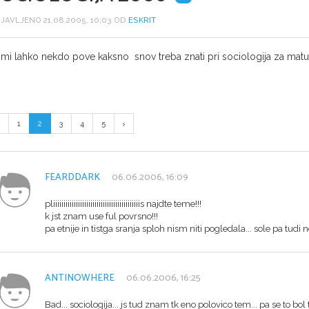
JAVLJENO 21.08.2005, 10:03 OD
ESKRIT
a mi lahko nekdo pove kaksno snov treba znati pri sociologija za matu
1
2
3
4
5
FEARDDARK
06.06.2006, 16:09
pliiiiiiiiiiiiiiiiiiiiiiiiiiiiiiiiiiiiiiiiiis najdte teme!!!
k jst znam use ful povrsno!!!
pa etnije in tistga sranja sploh nism niti pogledala... sole pa tudi ne
ANTINOWHERE
06.06.2006, 16:25
Bad... sociologija... js tud znam tk eno polovico tem... pa se to bol t