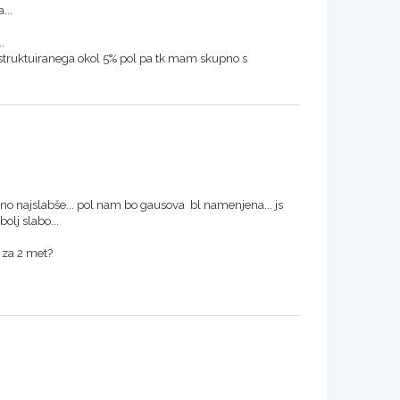
...
.
struktuiranega okol 5% pol pa tk mam skupno s
no najslabše... pol nam bo gausova bl namenjena... js
olj slabo...
o za 2 met?