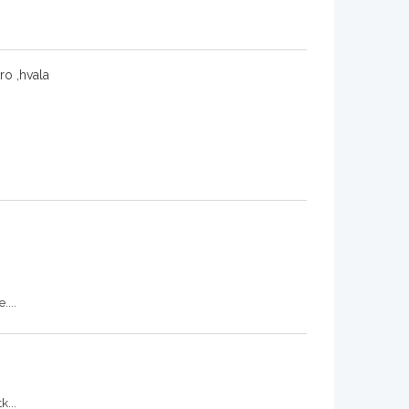
ro ,hvala
....
k...