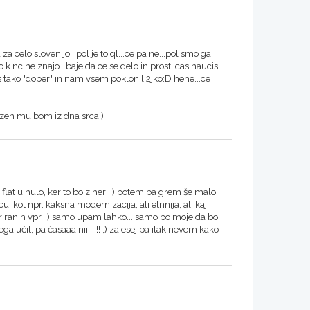
a celo slovenijo...pol je to ql...ce pa ne...pol smo ga
k nc ne znajo...baje da ce se delo in prosti cas naucis
uss tako "dober" in nam vsem poklonil 2jko:D hehe...ce
lezen mu bom iz dna srca:)
iflat u nulo, ker to bo ziher :) potem pa grem še malo
rcu, kot npr. kaksna modernizacija, ali etnnija, ali kaj
riranih vpr. :) samo upam lahko... samo po moje da bo
a učit, pa časaaa niiiii!!! ;) za esej pa itak nevem kako