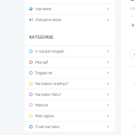
Vse teme
OB
Aktualne teme
..
KATEGORIJE
V šolskih klopeh
Moj lajf
Dogaja se
Na katero srednjo?
Na kateri faks?
Matura
Mali oglasi
Čvek kar tako