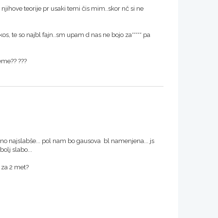
jihove teorije pr usaki temi čis mim..skor nč si ne
os, te so najbl fajn..sm upam d nas ne bojo za***** pa
teme?? ???
no najslabše... pol nam bo gausova bl namenjena... js
olj slabo...
o za 2 met?