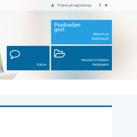
Prijava ali registracija
Pozdravljen
gost
PRIJAVA ALI
REGISTRACIJA
ISKALNIK ŠTUDIJSKIH
FORUM
PROGRAMOV