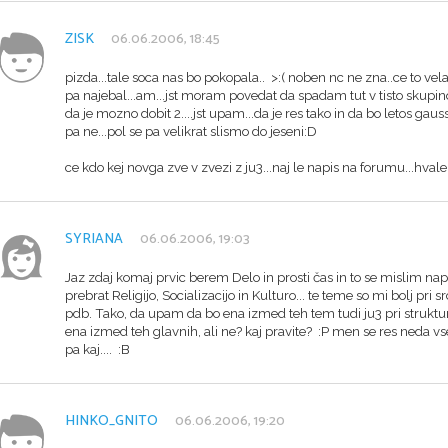
ZISK
06.06.2006, 18:45
pizda...tale soca nas bo pokopala.. >:( noben nc ne zna..ce to vela z
pa najebal...am...jst moram povedat da spadam tut v tisto skupino 
da je mozno dobit 2....jst upam...da je res tako in da bo letos ga
pa ne...pol se pa velikrat slismo do jeseni:D
ce kdo kej novga zve v zvezi z ju3...naj le napis na forumu...hva
SYRIANA
06.06.2006, 19:03
Jaz zdaj komaj prvic berem Delo in prosti čas in to se mislim nap
prebrat Religijo, Socializacijo in Kulturo... te teme so mi bolj pri s
pdb. Tako, da upam da bo ena izmed teh tem tudi ju3 pri struktu
ena izmed teh glavnih, ali ne? kaj pravite? :P men se res neda vseg
pa kaj.... :B
HINKO_GNITO
06.06.2006, 19:20