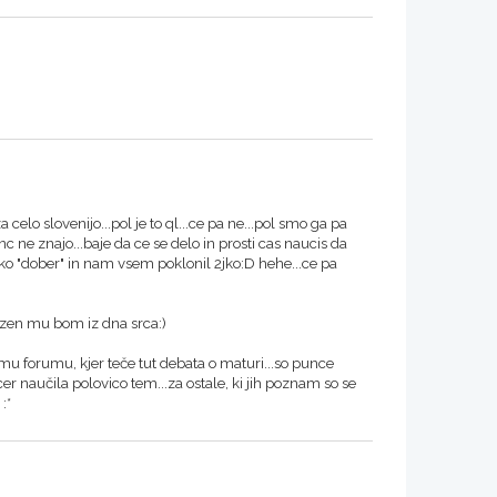
a celo slovenijo...pol je to ql...ce pa ne...pol smo ga pa
c ne znajo...baje da ce se delo in prosti cas naucis da
 tako "dober" in nam vsem poklonil 2jko:D hehe...ce pa
lezen mu bom iz dna srca:)
emu forumu, kjer teče tut debata o maturi...so punce
sicer naučila polovico tem...za ostale, ki jih poznam so se
:*