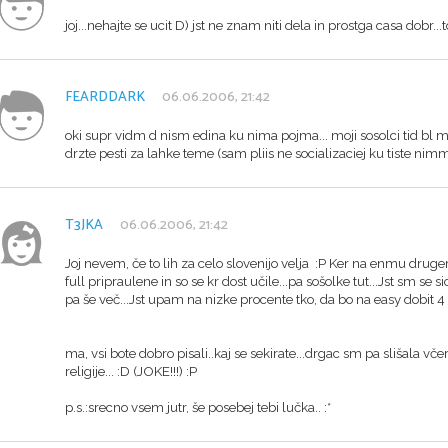
joj...nehajte se ucit D) jst ne znam niti dela in prostga casa dobr...
FEARDDARK
06.06.2006, 21:42
oki supr vidm d nism edina ku nima pojma... moji sosolci tid bl 
drzte pesti za lahke teme (sam pliis ne socializaciej ku tiste ni
T3JKA
06.06.2006, 21:42
Joj nevem, če to lih za celo slovenijo velja :P Ker na enmu drug
full pripraulene in so se kr dost učile...pa sošolke tut...Jst sm se 
pa še več...Jst upam na nizke procente tko, da bo na easy dobit 4 
ma, vsi bote dobro pisali..kaj se sekirate...drgac sm pa slišala včer
religije... :D (JOKE!!!) :P
p.s.:srecno vsem jutr, še posebej tebi lučka.. :*