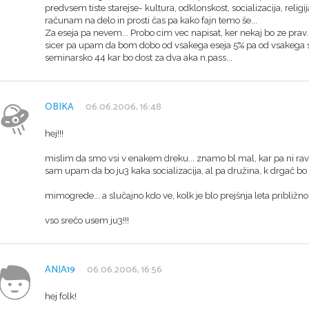
predvsem tiste starejse- kultura, odklonskost, socializacija, religija
računam na delo in prosti čas pa kako fajn temo še...
Za eseja pa nevem... Probo cim vec napisat, ker nekaj bo ze prav..
sicer pa upam da bom dobo od vsakega eseja 5% pa od vsakega 
seminarsko 44 kar bo dost za dva aka n.pass...
OBIKA
06.06.2006, 16:48
hej!!!
mislim da smo vsi v enakem dreku... znamo bl mal, kar pa ni rav
sam upam da bo ju3 kaka socializacija, al pa družina, k drgač bo b
mimogrede... a slučajno kdo ve, kolk je blo prejšnja leta približn
vso srečo usem ju3!!!
ANJA19
06.06.2006, 16:56
hej folk!