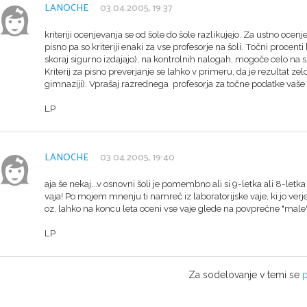
LANOCHE
03.04.2005, 19:37
kriteriji ocenjevanja se od šole do šole razlikujejo. Za ustno ocen
pisno pa so kriteriji enaki za vse profesorje na šoli. Točni procenti
skoraj sigurno izdajajo), na kontrolnih nalogah, mogoče celo na sp
Kriterij za pisno preverjanje se lahko v primeru, da je rezultat zel
gimnaziji). Vprašaj razrednega profesorja za točne podatke vaše 
LP
LANOCHE
03.04.2005, 19:40
aja še nekaj...v osnovni šoli je pomembno ali si 9-letka ali 8-letka in
vaja! Po mojem mnenju ti namreč iz laboratorijske vaje, ki jo verj
oz. lahko na koncu leta oceni vse vaje glede na povprečne "mal
LP
Za sodelovanje v temi se
p