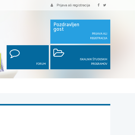
Prijava ali registracija
Pozdravljen
gost
PRIJAVA ALI
REGISTRACIJA
ISKALNIK ŠTUDIJSKIH
FORUM
PROGRAMOV