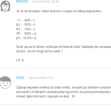
WEEDA
02.03.2005, 20:36
Ja, bi se strinjala s tako lestvico, mogoč le nekaj popravkov:
0 - 49% = 1
50 - 62% = 2
63 - 75% = 3
76 - 89% = 4
90 - 100% = 5
Sicer pa se to lahko razlikuje od šole do šole. Najbolje da vprašate
službi...oni bi mogl točno vedt :)
LP ;D
D3U5
03.03.2005, 17:14
Zgoraj napisani kriteriji so čisto vredu, ampak po šolskem pravilnik
seznaniti s kriterijem ocenjevanja (govorim za pisno preverjanje zn
moral, tako kot nam, napisati na test. 8)