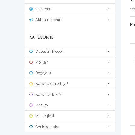
Vse teme
OB
Aktualne teme
Ka
KATEGORIJE
V šolskih klopeh
Moj lajf
Dogaja se
Na katero srednjo?
Na kateri faks?
Matura
Mali oglasi
Čvek kar tako