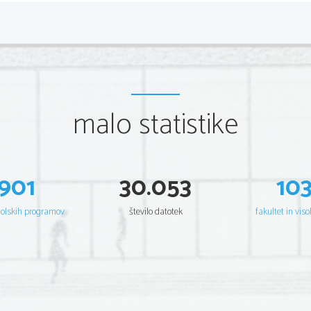
malo statistike
901
30.053
10
šolskih programov
število datotek
fakultet in viso