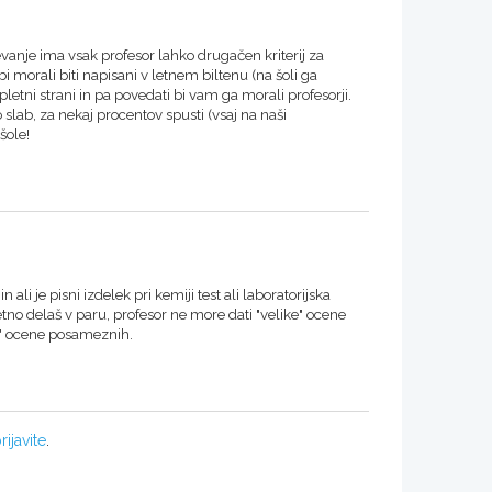
jevanje ima vsak profesor lahko drugačen kriterij za
 bi morali biti napisani v letnem biltenu (na šoli ga
letni strani in pa povedati bi vam ga morali profesorji.
o slab, za nekaj procentov spusti (vsaj na naši
šole!
 ali je pisni izdelek pri kemiji test ali laboratorijska
etno delaš v paru, profesor ne more dati "velike" ocene
e" ocene posameznih.
rijavite
.