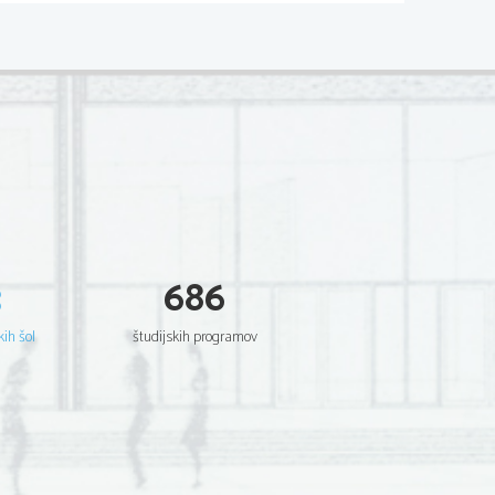
3
686
kih šol
študijskih programov