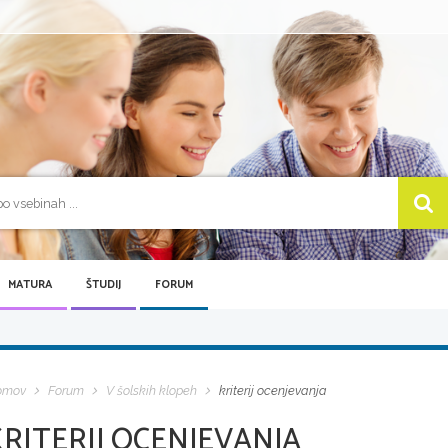
MATURA
ŠTUDIJ
FORUM
omov
Forum
V šolskih klopeh
kriterij ocenjevanja
RITERIJ OCENJEVANJA