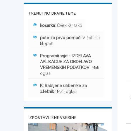
TRENUTNO BRANE TEME
košarka
: Čvek kar tako
pole za prvo pomoč
: V šolskih
klopeh
Programiranje - IZDELAVA
APLIKACIJE ZA OBDELAVO
VREMENSKIH PODATKOV
: Mali
oglasi
K: Rabljene učbenike za
1.letnik
: Mali oglasi
IZPOSTAVLJENE VSEBINE