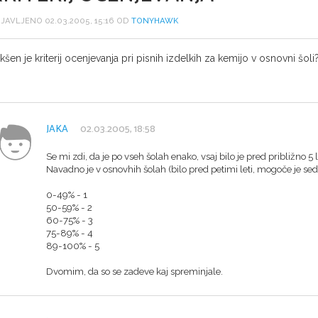
JAVLJENO 02.03.2005, 15:16 OD
TONYHAWK
kšen je kriterij ocenjevanja pri pisnih izdelkih za kemijo v osnovni šoli
JAKA
02.03.2005, 18:58
Se mi zdi, da je po vseh šolah enako, vsaj bilo je pred približno 5 l
Navadno je v osnovhih šolah (bilo pred petimi leti, mogoče je seda
0-49% - 1
50-59% - 2
60-75% - 3
75-89% - 4
89-100% - 5
Dvomim, da so se zadeve kaj spreminjale.