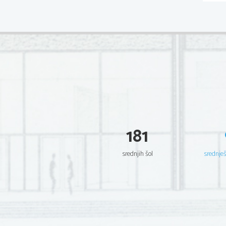
181
srednjih šol
srednje