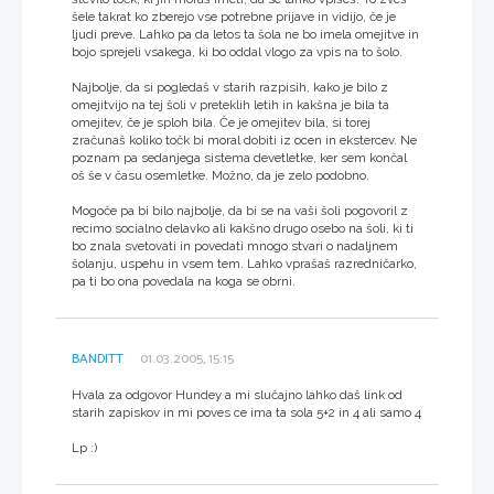
šele takrat ko zberejo vse potrebne prijave in vidijo, če je
ljudi preve. Lahko pa da letos ta šola ne bo imela omejitve in
bojo sprejeli vsakega, ki bo oddal vlogo za vpis na to šolo.
Najbolje, da si pogledaš v starih razpisih, kako je bilo z
omejitvijo na tej šoli v preteklih letih in kakšna je bila ta
omejitev, če je sploh bila. Če je omejitev bila, si torej
zračunaš koliko točk bi moral dobiti iz ocen in ekstercev. Ne
poznam pa sedanjega sistema devetletke, ker sem končal
oš še v času osemletke. Možno, da je zelo podobno.
Mogoče pa bi bilo najbolje, da bi se na vaši šoli pogovoril z
recimo socialno delavko ali kakšno drugo osebo na šoli, ki ti
bo znala svetovati in povedati mnogo stvari o nadaljnem
šolanju, uspehu in vsem tem. Lahko vprašaš razredničarko,
pa ti bo ona povedala na koga se obrni.
BANDITT
01.03.2005, 15:15
Hvala za odgovor Hundey a mi slučajno lahko daš link od
starih zapiskov in mi poves ce ima ta sola 5+2 in 4 ali samo 4
Lp :)