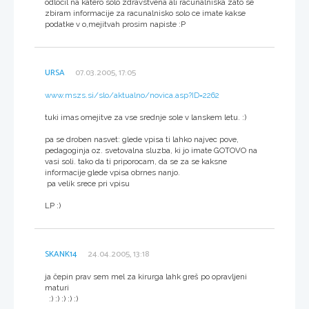
odločil na katero solo zdravstvena ali racunalniska zato se
zbiram informacije za racunalnisko solo ce imate kakse
podatke v o,mejitvah prosim napiste :P
URSA
07.03.2005, 17:05
www.mszs.si/slo/aktualno/novica.asp?ID=2262
tuki imas omejitve za vse srednje sole v lanskem letu. :)
pa se droben nasvet: glede vpisa ti lahko najvec pove,
pedagoginja oz. svetovalna sluzba, ki jo imate GOTOVO na
vasi soli. tako da ti priporocam, da se za se kaksne
informacije glede vpisa obrnes nanjo.
pa velik srece pri vpisu
LP :)
SKANK14
24.04.2005, 13:18
ja čepin prav sem mel za kirurga lahk greš po opravljeni
maturi
:) :) :) :) :)