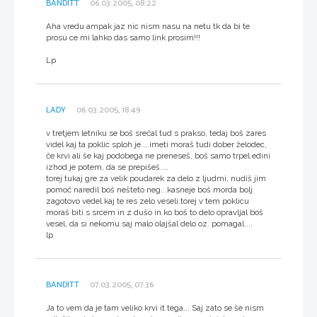
BANDITT
06.03.2005, 08:22
Aha vredu ampak jaz nic nism nasu na netu tk da bi te
prosu ce mi lahko das samo link prosim!!!
Lp
LADY
06.03.2005, 18:49
v tretjem letniku se boš srečal tud s prakso, tedaj boš zares
videl kaj ta poklic sploh je....imeti moraš tudi dober želodec,
če krvi ali še kaj podobega ne preneseš, boš samo trpel.edini
izhod je potem, da se prepišeš....
torej tukaj gre za velik poudarek za delo z ljudmi, nudiš jim
pomoč naredil boš nešteto neg...kasneje boš morda bolj
zagotovo vedel kaj te res zelo veseli.torej v tem poklicu
moraš biti s srcem in z dušo in ko boš to delo opravljal boš
vesel, da si nekomu saj malo olajšal delo oz. pomagal....
lp
BANDITT
07.03.2005, 07:36
Ja to vem da je tam veliko krvi it tega... Saj zato se še nism