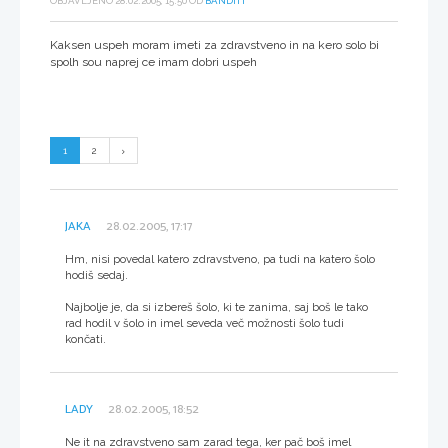
OBJAVLJENO 28.02.2005, 15:50 OD
BANDITT
Kaksen uspeh moram imeti za zdravstveno in na kero solo bi
spolh sou naprej ce imam dobri uspeh
1
2
JAKA
28.02.2005, 17:17
Hm, nisi povedal katero zdravstveno, pa tudi na katero šolo
hodiš sedaj.
Najbolje je, da si izbereš šolo, ki te zanima, saj boš le tako
rad hodil v šolo in imel seveda več možnosti šolo tudi
končati.
LADY
28.02.2005, 18:52
Ne it na zdravstveno sam zarad tega, ker pač boš imel