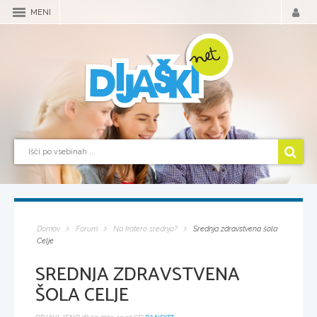
MENI
Domov
Forum
Na katero srednjo?
Srednja zdravstvena šola
Celje
SREDNJA ZDRAVSTVENA
ŠOLA CELJE