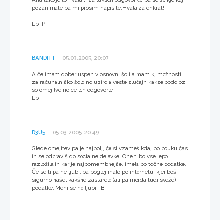
pozanimate pa mi prosim napisite.Hvala za enkrat!
Lp :P
BANDITT
05.03.2005, 20:07
A če imam dober uspeh v osnovni šoli a mam kj možnosti
za računalniško šolo no uziro a veste slučajn kakse bodo oz
so omejitve no ce loh odgovorte
Lp
D3U5
05.03.2005, 20:49
Glede omejitev pa je najbolj, če si vzameš kdaj po pouku čas
in se odpraviš do socialne delavke. One ti bo vse lepo
razložila in kar je najpomembnejše, imela bo točne podatke.
Če se ti pa ne ljubi, pa poglej malo po internetu, kjer boš
sigurno našel kakšne zastarele (ali pa morda tudi sveže)
podatke. Meni se ne ljubi :B