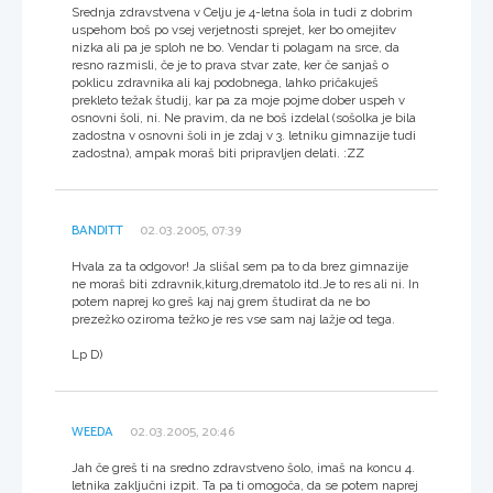
Srednja zdravstvena v Celju je 4-letna šola in tudi z dobrim
uspehom boš po vsej verjetnosti sprejet, ker bo omejitev
nizka ali pa je sploh ne bo. Vendar ti polagam na srce, da
resno razmisli, če je to prava stvar zate, ker če sanjaš o
poklicu zdravnika ali kaj podobnega, lahko pričakuješ
prekleto težak študij, kar pa za moje pojme dober uspeh v
osnovni šoli, ni. Ne pravim, da ne boš izdelal (sošolka je bila
zadostna v osnovni šoli in je zdaj v 3. letniku gimnazije tudi
zadostna), ampak moraš biti pripravljen delati. :ZZ
BANDITT
02.03.2005, 07:39
Hvala za ta odgovor! Ja slišal sem pa to da brez gimnazije
ne moraš biti zdravnik,kiturg,drematolo itd.Je to res ali ni. In
potem naprej ko greš kaj naj grem študirat da ne bo
prezežko oziroma težko je res vse sam naj lažje od tega.
Lp D)
WEEDA
02.03.2005, 20:46
Jah če greš ti na sredno zdravstveno šolo, imaš na koncu 4.
letnika zaključni izpit. Ta pa ti omogoča, da se potem naprej