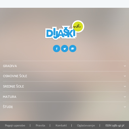
GRADIVA
OSNOVNE ŠOLE
SREDNJE ŠOLE
MATURA
ŠTUDIJ
Pogoji uporabe
Pravila
Kontakt
Oglaševanje
ISSN 1581-923X