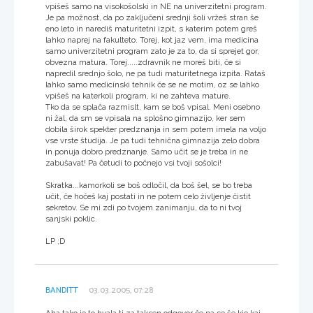
vpišeš samo na visokošolski in NE na univerzitetni program.
Je pa možnost, da po zaključeni srednji šoli vržeš stran še
eno leto in narediš maturitetni izpit, s katerim potem greš
lahko naprej na fakulteto. Torej, kot jaz vem, ima medicina
samo univerzitetni program zato je za to, da si sprejet gor,
obvezna matura. Torej.....zdravnik ne moreš biti, če si
napredil srednjo šolo, ne pa tudi maturitetnega izpita. Rataš
lahko samo medicinski tehnik če se ne motim, oz se lahko
vpišeš na katerkoli program, ki ne zahteva mature.
Tko da se splača razmislt, kam se boš vpisal. Meni osebno
ni žal, da sm se vpisala na splošno gimnazijo, ker sem
dobila širok spekter predznanja in sem potem imela na voljo
vse vrste študija. Je pa tudi tehnična gimnazija zelo dobra
in ponuja dobro predznanje. Samo učit se je treba in ne
zabušavat! Pa četudi to počnejo vsi tvoji sošolci!
Skratka...kamorkoli se boš odločil, da boš šel, se bo treba
učit, če hočeš kaj postati in ne potem celo življenje čistit
sekretov. Se mi zdi po tvojem zanimanju, da to ni tvoj
sanjski poklic.
LP ;D
BANDITT
03.03.2005, 07:28
Aha tako je to hvala ti za taksen odgovor če pa se še kje kaj