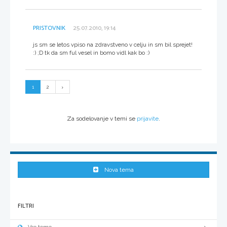
PRISTOVNIK
25.07.2010, 19:14
js sm se letos vpiso na zdravstveno v celju in sm bil sprejet!
:) ;D tk da sm ful vesel in bomo vidl kak bo :)
1
2
Za sodelovanje v temi se
prijavite
.
Nova tema
FILTRI