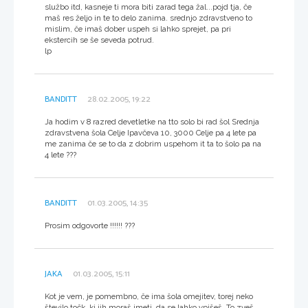
službo itd, kasneje ti mora biti zarad tega žal...pojd tja, če
maš res željo in te to delo zanima. srednjo zdravstveno to
mislim, če imaš dober uspeh si lahko sprejet, pa pri
ekstercih se še seveda potrud.
lp
BANDITT
28.02.2005, 19:22
Ja hodim v 8 razred devetletke na tto solo bi rad šol Srednja
zdravstvena šola Celje Ipavčeva 10, 3000 Celje pa 4 lete pa
me zanima če se to da z dobrim uspehom it ta to šolo pa na
4 lete ???
BANDITT
01.03.2005, 14:35
Prosim odgovorte !!!!!! ???
JAKA
01.03.2005, 15:11
Kot je vem, je pomembno, če ima šola omejitev, torej neko
število točk, ki jih moraš imeti, da se lahko vpišeš. To zveš