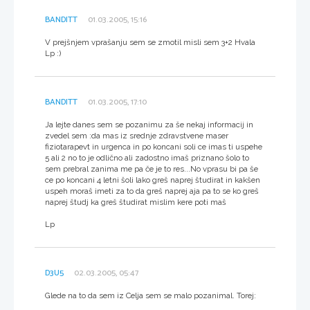
BANDITT
01.03.2005, 15:16
V prejšnjem vprašanju sem se zmotil misli sem 3+2 Hvala
Lp :)
BANDITT
01.03.2005, 17:10
Ja lejte danes sem se pozanimu za še nekaj informacij in
zvedel sem :da mas iz srednje zdravstvene maser
fiziotarapevt in urgenca in po koncani soli ce imas ti uspehe
5 ali 2 no to je odlično ali zadostno imaš priznano šolo to
sem prebral zanima me pa če je to res...No vprasu bi pa še
ce po koncani 4 letni šoli lako greš naprej študirat in kakšen
uspeh moraš imeti za to da greš naprej aja pa to se ko greš
naprej študj ka greš študirat mislim kere poti maš
Lp
D3U5
02.03.2005, 05:47
Glede na to da sem iz Celja sem se malo pozanimal. Torej: