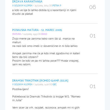
DRZAVA KARANTANIJA
06
V ŠOLSKIH KLOPEH
/ 25.03.2005, 20:04 OD
PETRA P.
a kdo ve kje bi lahko dobila kj o karantaniji in njeni
druzbi za plakat
POSKUSNA MATURA - 12. MAREC 2005
01
MATURA
/ 24.03.2005, 19:53 OD
ENKO
Živjo mene pa zanima kako vam šlo 12. marca na
maturi.
na naši šoli smo imeli iz slovenščine in ni bilo lahko.
Ampak zanima me če je kdo imel zgodovino in kateri
temi sta bili izbrani?
Prosim če kdo ve pa mi lahka pove??? Hvala vnaprej,
sam res rabim.
DRAMSKI TRIKOTNIK [ROMEO &AMP; JULIA]
01
V ŠOLSKIH KLOPEH
/ 24.03.2005, 14:10 OD
GEC
Pozdravljeni!
Potreboval bi Dramski Trikotnik iz knjige W.S. "Romeo
in Julia"
Vem sicer za vrh, razplet, razsnova..ampak mi ni glih