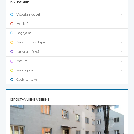
KATEGORIJE
V šolskih klopeh
Moj lajf
Dogaja se
Na katero srednjo?
Na kateri faks?
Matura
Mali oglasi
Čvek kar tako
IZPOSTAVLJENE VSEBINE