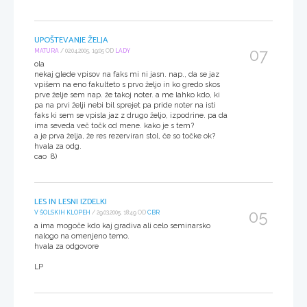
UPOŠTEVANJE ŽELJA
07
MATURA
/ 02.04.2005, 19:05 OD
LADY
ola
nekaj glede vpisov na faks mi ni jasn. nap., da se jaz
vpišem na eno fakulteto s prvo željo in ko gredo skos
prve želje sem nap. že takoj noter. a me lahko kdo, ki
pa na prvi želji nebi bil sprejet pa pride noter na isti
faks ki sem se vpisla jaz z drugo željo, izpodrine. pa da
ima seveda več točk od mene. kako je s tem?
a je prva želja, že res rezerviran stol, če so točke ok?
hvala za odg.
cao 8)
LES IN LESNI IZDELKI
05
V ŠOLSKIH KLOPEH
/ 29.03.2005, 18:49 OD
CBR
a ima mogoče kdo kaj gradiva ali celo seminarsko
nalogo na omenjeno temo.
hvala za odgovore
LP