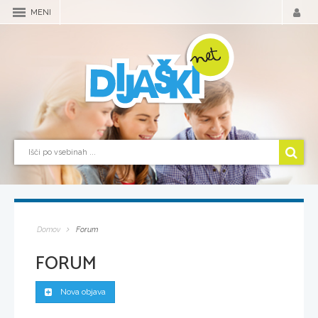
MENI
Domov
Forum
FORUM
Nova objava