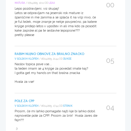
00
MATURA
/ 07.04.2005, 10:11 OD
LEAA
Lepo pozdravljeni, vsi skupaj!
Letos se odpravljam na jesenski rok mature iz
španščine in me zanima a se splača it na višji nivo, če
je ful težek, moje znanje je nekje povprečno, pa katere
knjige pridejo letos v upoštev in ali ima kdo za posodit
kake zapiske al pa te sestavke lepopisne???
pretty please
RABIM NUJNO OBNOVE ZA BRALNO ZNACKO
05
V ŠOLSKIH KLOPEH
/ 06.04.2005, 21:44 OD
DUKEE
Naslov topica pove vse...
ta teden imam se 4 knjige za povedat imate kaj?
I gotta get my hands on that bralna znacka
Hvala za vse!
POLE ZA CPP
04
V ŠOLSKIH KLOPEH
/ 06.04.2005, 17:44 OD
STRNIK
Prosim, če mi lahko pomagate najti kje bi lahko dobil
najnovelše pole za CPP. Prosim za link! Hvala zares ste
fajn!!!!
:)