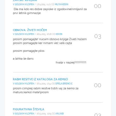
ZAPISKI: RIMLJANI
00
V ŠOLSKIH KLOPEH
/ 17.04.2005, 11:21 OD
MU?AHEDIN
D)a ma kdo res dobre zapiske iz zgodovine(rimljani) za
prvi letnik gimnazije
OBNOVA: ŽIVETI HOČEM
03
V ŠOLSKIH KLOPEH
/ 18.04.2005, 16:26 OD
KR EN
prosim pomagajte! nucam obnovo knjige Živeti hočem
prosim pomagajte ker nimam več velk cajta
prosim pomagajte pliss
a lahka še dans
hvala v naprej!!!!!!!!!!!!!!!
RABM RESITVE IZ KATALOGA ZA KEMIJO
00
V ŠOLSKIH KLOPEH
/ 18.04.2005, 17:54 OD
SPELA.BRENCIC
prosm cimprej rabm resitve tistih vaj za kemo za
maturo,karkol mate!prosm
FIGURATIVNA ŠTEVILA
03
V ŠOLSKIH KLOPEH
/ 16.04.2005, 13:05 OD
ANJA87