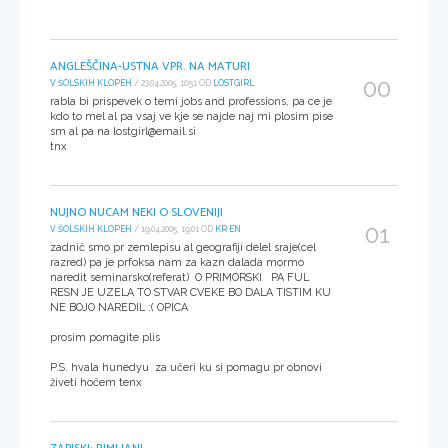
ANGLEŠČINA-USTNA VPR. NA MATURI
00
V ŠOLSKIH KLOPEH
/ 23.04.2005, 10:51 OD
LOSTGIRL
rabla bi prispevek o temi jobs and professions, pa ce je
kdo to mel al pa vsaj ve kje se najde naj mi plosim pise
sm al pa na lostgirl@email.si
tnx
NUJNO NUCAM NEKI O SLOVENIJI
01
V ŠOLSKIH KLOPEH
/ 19.04.2005, 19:01 OD
KR EN
zadnič smo pr zemlepisu al geografiji delel sraje(cel
razred) pa je prfoksa nam za kazn dalada mormo
naredit seminarsko(referat) O PRIMORSKI PA FUL
RESN JE UZELA TO STVAR CVEKE BO DALA TISTIM KU
NE BOJO NAREDIL :( OPICA
prosim pomagite plis
P.S. hvala hunedyu za učeri ku si pomagu pr obnovi
živeti hočem tenx