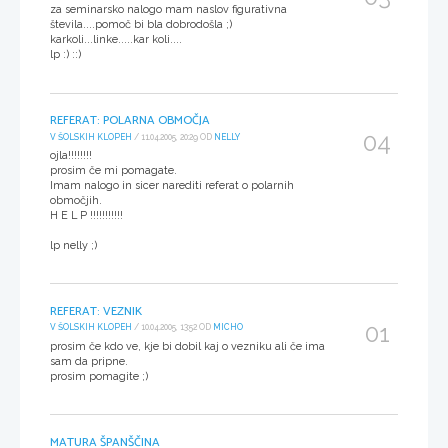
za seminarsko nalogo mam naslov figurativna
števila....pomoč bi bla dobrodošla ;)
karkoli...linke.....kar koli....
lp :) ::)
REFERAT: POLARNA OBMOČJA
04
V ŠOLSKIH KLOPEH
/ 11.04.2005, 20:29 OD
NELLY
ojla!!!!!!!!
prosim če mi pomagate.
Imam nalogo in sicer narediti referat o polarnih
območjih.
H E L P !!!!!!!!!!!
lp nelly ;)
REFERAT: VEZNIK
01
V ŠOLSKIH KLOPEH
/ 10.04.2005, 13:52 OD
MICHO
prosim če kdo ve, kje bi dobil kaj o vezniku ali če ima
sam da pripne.
prosim pomagite ;)
MATURA ŠPANŠČINA