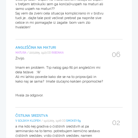
v tretjem letniku(ki sem ga končal)+uspeh na maturi ali
samo uspeh na maturi??
Saj vem da zveni cela situacija komplicirano in v bistvu
tudi je...dajte tale post večkrat prebrat pa napnite sive
celice in mi pomagajte iz zagate. bom vam zlo
hvaležen!
ANGLEŠČINA NA MATURI
06
MATURA
/ 22.03.2005, 19:23 OD
RIBONKA
Živijo.
Imam en problem. Tip nalog gap fill pri angleščini mi
dela težave. :W
Ali mi lahko poveste kako ste se na to pripravljali in
kako naj se sama? Imate slučajno kakšen pripomočke?
Hvala za odgovor.
ČISTILNA SREDSTVA
02
V ŠOLSKIH KLOPEH
/ 19.03.2005, 19:06 OD
SMOKEY 69
a ma kdo kej gradiva o čistilnih sredstvih al pa
seminarsko na to temo. potrebujem kemično sestavo
čistilnih sredstev, vrsto čistilnih sredstev, namen