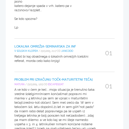
jasno
katero dejanje spada v vrh..katero pa v
razsnovo/razplet..
Se kdo spozna?
Lp
LOKALNA OMREŽJA-SEMINARSKA ZA INF
01
V ŠOLSKIH KLOPEH
/ 23.03.2005, 21:17 OD
JANCOOO
Rabil bi kaj obsežnega o lokalnih omrežjih (celotni
referat, morda celo kako knjig)
PROBLEM PRI IZRAČUNU TOČK-MATURITETNI TEČAJ
01
MATURA
/ 23.03.2005, 12:03 OD
ESCAPEGOAT
A ve kdo v čem je keč...moja situacija je trenutno taka:
sredne šole(gimn)nisem končal(mat popravni mi
manka v 4.letniku) pa sem se vpisal v maturitetni
tečaj(izredno-kot občan). Sem mel srečo da :W sem v
tekočem šol. letu dopolnil 21 let in sem glih"not pado"
da nisem rabo delat popravnega pa še uspeh iz
tretjega letnika je bolj porazen kot ne(zadosten)...zdaj
pa mam dilemo: a ve kdo kaj se mi šteje namesto
uspeha v 3. in 4. letniku(ker nimam končane nobene
srednje šole)? Uspeh na maturitetnem tečaju ali uspeh