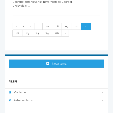
uporabe, shranjevanje, nevarnosti pri uporabi,
proizvajalci....
1
2
...
117
118
119
120
121
122
123
124
125
126
Nova tema
FILTRI
Vse teme
Aktualne teme