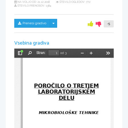
NA VOLJO OD:
21.12.2018
ŠTEVILO OGLEDOV: 772
ŠTEVILO PRENOSOV: 1384
Skrij/prikaži meni
Prenesi gradivo
-5
Vsebina gradiva
Stran:
od 3
Preklopi
Najdi
Pomanjšaj
Povečaj
Orodja
stransko
vrstico
POROČILO O TRETJEM
LABORATORIJSKEM
DELU
MIKROBIOLOŠKE TEHNIKE