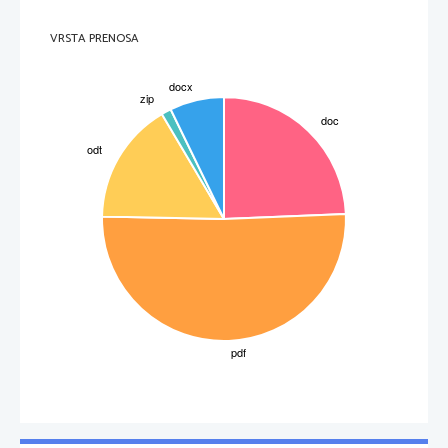
smo tudi delo z mikroskopom in priprava preparata.  
VRSTA PRENOSA
LITERATURA:
Pomagali smo si z listi ki smo jih dobili pri vaji kjer je bil napisan 
material in metode dela.