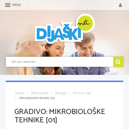
MENI
Domov
Zbirka gradiv
Biologija
Poročila, vaje
Mikrobiološke tehnike [01]
GRADIVO:
MIKROBIOLOŠKE
TEHNIKE [01]