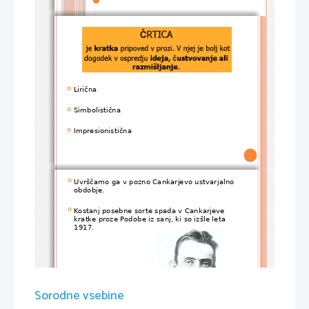
Lirična

Simbolistična

Impresionistična

Uvrščamo ga v pozno Cankarjevo ustvarjalno 

obdobje.
Kostanj posebne sorte spada v Cankarjeve 

kratke proze Podobe iz sanj, ki so izšle leta 
1917.
Sorodne vsebine