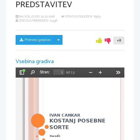
PREDSTAVITEV
NA VOLJO OD:
21.12.2018
ŠTEVILO OGLEDOV: 6563
ŠTEVILO PRENOSOV: 11336
Skrij/prikaži meni
Prenesi gradivo
+8
Vsebina gradiva
Stran:
od 13
Preklopi
Najdi
Pomanjšaj
Povečaj
Orodja
stransko
vrstico
IVAN CANKAR
KOSTANJ POSEBNE 
SORTE
Naredil: