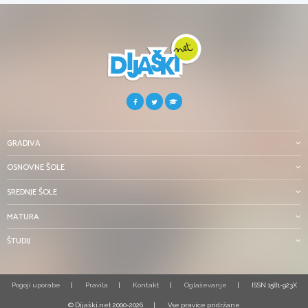
GRADIVA
OSNOVNE ŠOLE
SREDNJE ŠOLE
MATURA
ŠTUDIJ
Pogoji uporabe
Pravila
Kontakt
Oglaševanje
ISSN 1581-923X
© Dijaški.net 2000-2026
Vse pravice pridržane