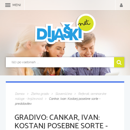
MENI
Domov
Zbirka gradiv
Slovenščina
Referati, seminarske
naloge - književnost
Cankar, Ivan: Kostanj posebne sorte -
predstavitev
GRADIVO:
CANKAR, IVAN:
KOSTANJ POSEBNE SORTE -