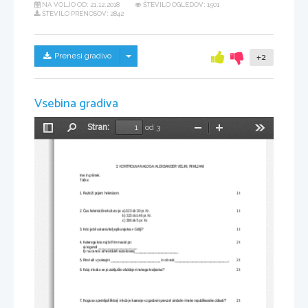
NA VOLJO OD:
21.12.2018
ŠTEVILO OGLEDOV: 1501
ŠTEVILO PRENOSOV: 2842
Skrij/prikaži meni
Prenesi gradivo
+2
Vsebina gradiva
Stran:
od 3
Preklopi
Najdi
Pomanjšaj
Povečaj
Orodja
stransko
vrstico
3. KONTROLNA NALOGA: ALEKSANDER VELIKI, RIMLJANI
Ime in priimek:
Točke:
1. Razloži pojem helenizem.  
       1 t
2. Čas helenistične kulture je: a) 323 do 30 pr. Kr.  
       1 t
      b) 323 do 146 pr. Kr.
      c) 336 do 5 pr. Kr.
3. Kdo je bil ustanovitelj epikurejstva v Grčiji?
       1 t
4. Katerega leta naj bi Rim nastal po:
       2 t
    a) legendi ______________________
    b) na osnovi arheoloških raziskovanj ________________________
5. Rim leži v pokrajini ____________________________ in ob reki ______________________________.        2 t
6. Kdaj in kako se je zaključilo obdobje rimskega kraljestva?
       2 t
7. Koga so spremljali liktorji in kdo je kasneje v zgodovini prevzel simbole rimske republikanske oblasti? 
       2 t