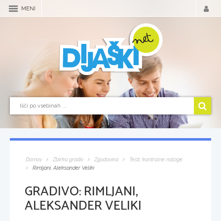
MENI
Domov
Zbirka gradiv
Zgodovina
Testi, kontrolne naloge
Rimljani, Aleksander Veliki
GRADIVO:
RIMLJANI,
ALEKSANDER VELIKI