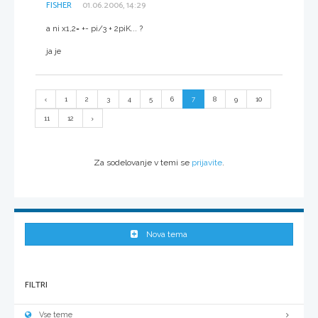
FISHER
01.06.2006, 14:29
a ni x1,2= +- pi/3 + 2piK... ?
ja je
1
2
3
4
5
6
7
8
9
10
11
12
Za sodelovanje v temi se
prijavite
.
Nova tema
FILTRI
Vse teme