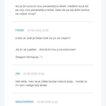
res je bil osnovni nivo presenetljivo lahek, medtem ko je bil
pa višji nivo presenetljivo težek. kake ste pa kej dobil rešitve
na višjem nivoji?
FISHER
01.06.2006, 13:28
a kdo ve, kolk je treba imet za 3+1 na višjem?
Joj sn se zajebal.... Komot bi imu 5 na osnovnem
Zbogom farmacija :-\
AIN
01.06.2006, 13:34
neb rekla, men se je zdela lanska matura lažja... morda so
mi sam naloge bolj ležale
NINAZWERINA
01.06.2006, 13:35