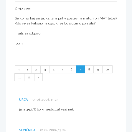
Zivjo vsem!
Se komu kaj sanja, kaj zna prit v postev na maturi pri MAT letos?
Kdo ve za kaksno nalogo, ki se bo sigurno pojavila?'
Hvala za odgovor!
robin
1
2
3
4
5
6
7
8
9
10
11
12
URCA
01.06.2006, 13:25
ja ja 3+pi/6 bo kr vredu...uf vsaj neki
SONČNICA
01.06.2006, 13:26