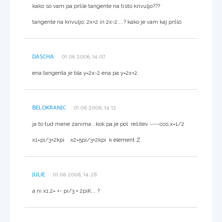
kako so vam pa pršle tangente na tisto krivuljo???
tangente na krivuljo: 2x+2 in 2x-2....? kako je vam kaj pršlo
DASCHA
01.06.2006, 14:07
ena tangenta je bla y=2x-2 ena pa y=2x+2.
BELOKRANJC
01.06.2006, 14:13
ja to tud mene zanima...kok pa je pol rešitev ----cos x=1/2
x1=pi/3+2kpi x2=5pi/3+2kpi k element Z
JULIE
01.06.2006, 14:28
a ni x1,2= +- pi/3 + 2piK... ?