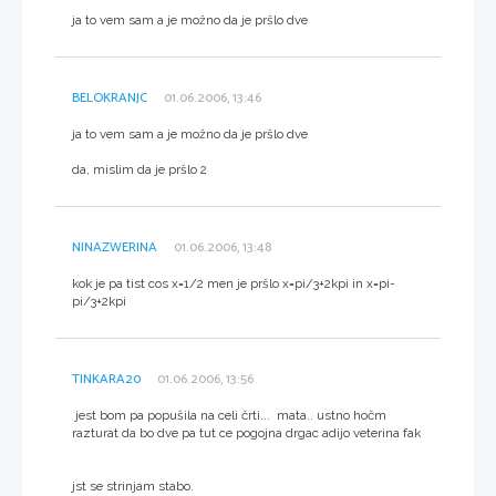
ja to vem sam a je možno da je pršlo dve
BELOKRANJC
01.06.2006, 13:46
ja to vem sam a je možno da je pršlo dve
da, mislim da je pršlo 2
NINAZWERINA
01.06.2006, 13:48
kok je pa tist cos x=1/2 men je pršlo x=pi/3+2kpi in x=pi-
pi/3+2kpi
TINKARA20
01.06.2006, 13:56
jest bom pa popušila na celi črti... mata.. ustno hočm
razturat da bo dve pa tut ce pogojna drgac adijo veterina fak
jst se strinjam stabo.