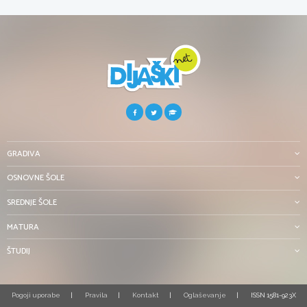
GRADIVA
OSNOVNE ŠOLE
SREDNJE ŠOLE
MATURA
ŠTUDIJ
Pogoji uporabe
Pravila
Kontakt
Oglaševanje
ISSN 1581-923X