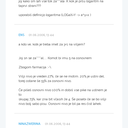
joj kako sm lah vse tok za***ala :K kok je pršu logaritm na
taprvi strani???
uporabiš definicjo logaritma (LOGaX=Y -> a^y=x )
ENS
01.06.2006, 13:44
a kdo ve, kolk je treba imet za 3+1 na višjem?
Joj sn se za****al.... Komot bi imu 5 na osnovnem
Zbogom farmacija :-\
Višji nivo je vreden 27%, če se ne motim. 20% je ustni del,
torej ostane še 53% za osnovni nivo.
Če pišeš osnovni nivo 100% in dobiš vse pike na ustnem je
to
skupaj 73%, kar zna bit včasih že 4. Še posebi če se bo višji
nivo bolj sabo pisu. Osnovni nivo je bil pa res čist lahek.
NINAZWERINA
01.06.2006, 13:44