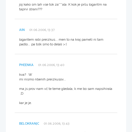
joj kako sm lah vse tok za***ala :K kok je pršu logaritm na
taprvi strani???
AIN
01.06.2006, 13:37
logaritem rabi preizkus... men to na kraj pameti ni tam
padlo... pa tolk smo to delali >:(
PHEENKA
01.06.2006, 13:40
kva? :W
mi nismo nbenih preizkusov...
ma js prov nam vč te teme gledala, k me bo sam napsihirala
;D
kar je je.
BELOKRANJC
01.06.2006, 13:43