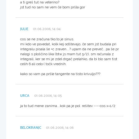
a ti greš tut na veterino?
jst tud no sam ne vem če bom pršla gor
JULIE
01.06.2006, 14:04
cos se ne zračuna tko.to je sinus.
mi kdo ve povedat, kolk kej odštevajo, če sem jst budala pri
integralu pisala še +c zraven...? upam da ne preveč...pa še pr
nalogi s ploščino lika (btw js mam tut 5/2), sm računala z
integrali, ker se mi je zdel drgač prelahko, da bi blo sam tist
celih 6 ali celo ( točk vrednih.
kako so vam pa pršle tangente na tisto krivuljo???
URCA
01.06.2006, 14:05
ja to tud mene zanima...kok pa je pol rešitev ----cos x=1/2
BELOKRANJC
01.06.2006, 14:06