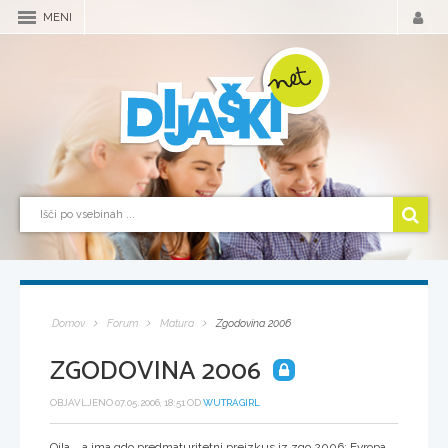
MENI
Domov
Forum
Matura
Zgodovina 2006
ZGODOVINA 2006
OBJAVLJENO 07.05.2006, 18:51 OD
WUTRAGIRL
Ojla... a ima gdo predmaturitetni preizkus iz zgo 2006: Evropa