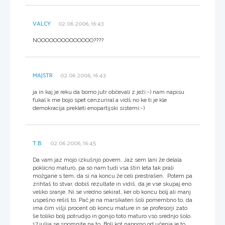
VALCY
02.06.2006, 16:43
NOOOOOOOOOOOOOO????
MAJSTR
02.06.2006, 16:43
ja in kaj je reku da bomo jutr občevali z ježi:-) nam napisu
fukal k me bojo spet cenzuriral a vidš no ke ti je kle
demokracija prekleti enopartijski sistemi:-)
T.B.
02.06.2006, 16:45
Da vam jaz mojo izkušnjo povem. Jaz sem lani že delala
poklicno maturo, pa so nam tudi vsa štiri leta tak prali
možgane s tem, da si na koncu že celi prestrašen. Potem pa
zrihtaš to stvar, dobiš rezultate in vidiš, da je vse skupaj eno
veliko sranje. Ni se vredno sekirat, ker ob koncu bolj ali manj
uspešno rešiš to. Pač je na marsikateri šoli pomembno to, da
ima čim višji procent ob koncu mature in se profesorji zato
še toliko bolj potrudijo in gonijo toto maturo vso srednjo šolo.
17.julija se spomnite na to. Bolj kot naporno od učenja je to