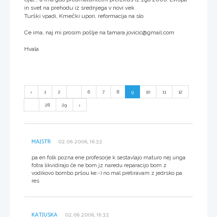
in svet na prehodu iz srednjega v novi vek
Turški vpadi, Kmečki upori, reformacija na slo
Ce ima, naj mi prosim pošlje na tamara.jovicic@gmail.com
Hvala
1
2
...
6
7
8
9
10
11
12
...
28
29
MAJSTR
02.06.2006, 16:32
pa en folk pozna ene profesorje k sestavlajo maturo nej unga
fotra likvidirajo če ne bom jz naredu reparacijo bom z
vodikovo bombo pršou ke:-) no mal pretiravam z jedrsko pa
res
KATJUSKA
02.06.2006, 16:32