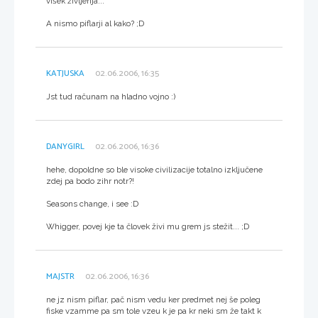
višek življenja...
A nismo piflarji al kako? ;D
KATJUSKA
02.06.2006, 16:35
Jst tud računam na hladno vojno :)
DANYGIRL
02.06.2006, 16:36
hehe, dopoldne so ble visoke civilizacije totalno izključene
zdej pa bodo zihr notr?!
Seasons change, i see :D
Whigger, povej kje ta človek živi mu grem js stežit... ;D
MAJSTR
02.06.2006, 16:36
ne jz nism piflar, pač nism vedu ker predmet nej še poleg
fiske vzamme pa sm tole vzeu k je pa kr neki sm že takt k