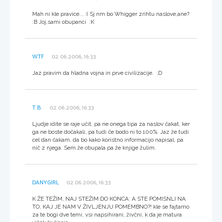
Mah ni kle pravice... :( Sj nm bo Whigger zrihtu naslove,ane?
:B Joj,sami obupanci :K
WTF
02.06.2006, 16:33
Jaz pravim da hladna vojna in prve civilizacije. ;D
T.B.
02.06.2006, 16:33
Ljudje idite se raje učit, pa ne onega tipa za naslov čakat, ker
ga ne boste dočakali, pa tudi če bodo ni to 100%. Jaz že tudi
cel dan čakam, da bo kako koristno informacijo napisal, pa
nič z njega. Sem že obupala pa že knjige žulim.
DANYGIRL
02.06.2006, 16:33
K ŽE TEŽIM, NAJ STEŽIM DO KONCA: A STE POMISNLI NA
TO, KAJ JE NAM V ŽIVLJENJU POMEMBNO?! kle se fajtamo
za te bogi dve temi, vsi napsihirani, živčni, k da je matura