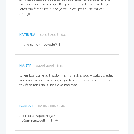
psihično obremenjujoče. Ko gledam na šoli tiste, ki delajo
letos prvič maturo in hodijo celi bledi po šoli se mi kar
smilijo.
KATJUSKA
02.06.2006, 16:45
In ti je saj temi povedu? :B
MAJSTR
02.06.2006, 16:45
to kar boš dle reku ti sploh nam vrjel k si šou v bukvo gledat
keri naslovi so in si si pač unga k ti pade v oči spomnu!!! k
tok časa rabš da izustiš dva naslova!!!
BORDAH
02.06.2006, 16:46
spet kaka zajebancija?
hočem naslove!!!!!!!!!! :W