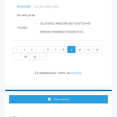
WHIGGER
02.06.2006, 16:46
No reku je da :
- SLOVENCI MED DRUGO SVETOVNO
VOJNO
- RIMSKO NEMŠKO CESARSTVO
1
2
...
6
7
8
9
10
11
12
...
28
29
Za sodelovanje v temi se
prijavite
.
Nova tema