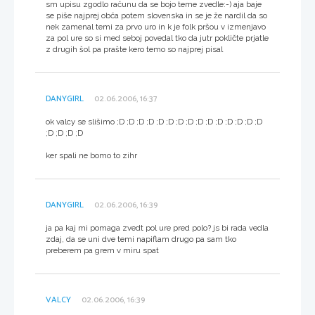
sm upisu zgodlo računu da se bojo teme zvedle:-) aja baje
se piše najprej obča potem slovenska in se je že nardil da so
nek zamenal temi za prvo uro in k je folk pršou v izmenjavo
za pol ure so si med seboj povedal tko da jutr pokličte prjatle
z drugih šol pa prašte kero temo so najprej pisal
DANYGIRL
02.06.2006, 16:37
ok valcy se slišimo ;D ;D ;D ;D ;D ;D ;D ;D ;D ;D ;D ;D ;D ;D ;D
;D ;D ;D ;D
ker spali ne bomo to zihr
DANYGIRL
02.06.2006, 16:39
ja pa kaj mi pomaga zvedt pol ure pred polo? js bi rada vedla
zdaj, da se uni dve temi napiflam drugo pa sam tko
preberem pa grem v miru spat
VALCY
02.06.2006, 16:39