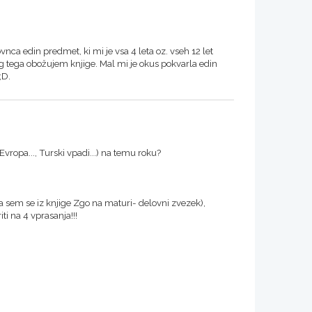
slovnca edin predmet, ki mi je vsa 4 leta oz. vseh 12 let
g tega obožujem knjige. Mal mi je okus pokvarla edin
;D.
Evropa..., Turski vpadi...) na temu roku?
la sem se iz knjige Zgo na maturi- delovni zvezek),
i na 4 vprasanja!!!