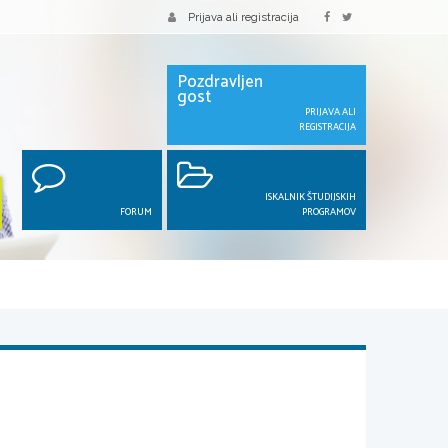
Prijava ali registracija
Pozdravljen
gost
PRIJAVA ALI
REGISTRACIJA
ISKALNIK ŠTUDIJSKIH
FORUM
PROGRAMOV