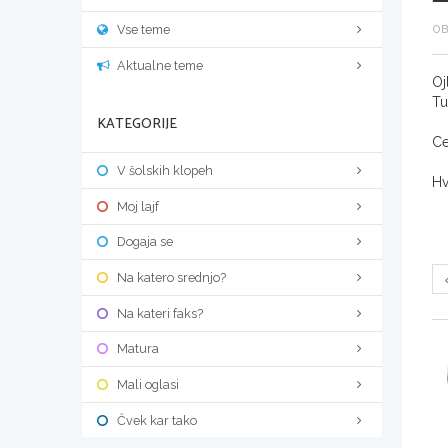
Vse teme
OB
Aktualne teme
Oj
Tu
KATEGORIJE
Ce
V šolskih klopeh
Hv
Moj lajf
Dogaja se
Na katero srednjo?
Na kateri faks?
Matura
Mali oglasi
Čvek kar tako