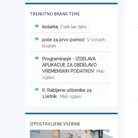
TRENUTNO BRANE TEME
košarka
: Čvek kar tako
pole za prvo pomoč
: V šolskih
klopeh
Programiranje - IZDELAVA
APLIKACIJE ZA OBDELAVO
VREMENSKIH PODATKOV
: Mali
oglasi
K: Rabljene učbenike za
1.letnik
: Mali oglasi
IZPOSTAVLJENE VSEBINE