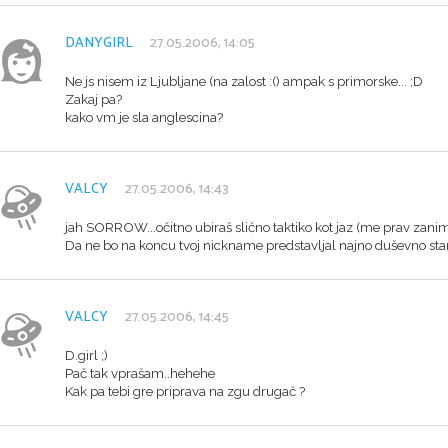
DANYGIRL
27.05.2006, 14:05
Ne js nisem iz Ljubljane (na zalost :() ampak s primorske... ;D
Zakaj pa?
kako vm je sla anglescina?
VALCY
27.05.2006, 14:43
jah SORROW...očitno ubiraš slično taktiko kot jaz (me prav zani
Da ne bo na koncu tvoj nickname predstavljal najno duševno sta
VALCY
27.05.2006, 14:45
D.girl ;)
Pač tak vprašam..hehehe
Kak pa tebi gre priprava na zgu drugač ?