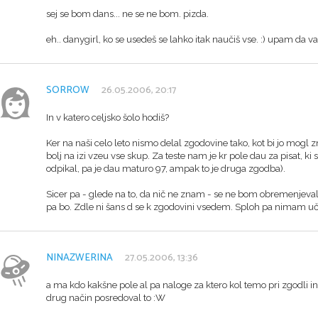
sej se bom dans... ne se ne bom. pizda.
eh.. danygirl, ko se usedeš se lahko itak naučiš vse. :) upam da va
SORROW
26.05.2006, 20:17
In v katero celjsko šolo hodiš?
Ker na naši celo leto nismo delal zgodovine tako, kot bi jo mogl 
bolj na izi vzeu vse skup. Za teste nam je kr pole dau za pisat, ki 
odpikal, pa je dau maturo 97, ampak to je druga zgodba).
Sicer pa - glede na to, da nič ne znam - se ne bom obremenjeval
pa bo. Zdle ni šans d se k zgodovini vsedem. Sploh pa nimam učben
NINAZWERINA
27.05.2006, 13:36
a ma kdo kakšne pole al pa naloge za ktero kol temo pri zgodli in
drug način posredoval to :W