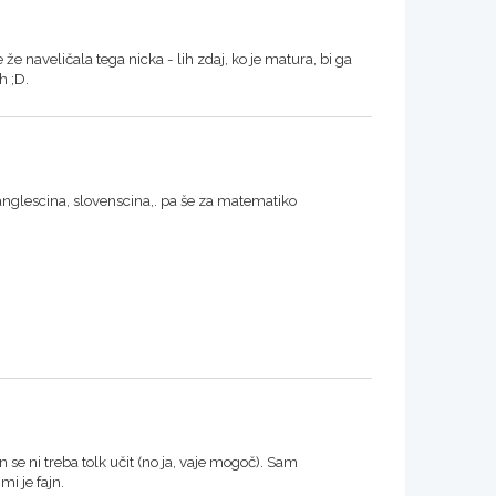
se že naveličala tega nicka - lih zdaj, ko je matura, bi ga
h ;D.
anglescina, slovenscina,. pa še za matematiko
n se ni treba tolk učit (no ja, vaje mogoč). Sam
mi je fajn.