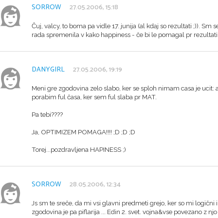
SORROW
27.05.2006, 15:18
Čuj, valcy, to boma pa vidle 17. junija (al kdaj so rezultati ;)). Sm 
rada spremenila v kako happiness - če bi le pomagal pr rezultati
DANYGIRL
27.05.2006, 19:19
Meni gre zgodovina zelo slabo, ker se sploh nimam casa je ucit: 
porabim ful časa, ker sem ful slaba pr MAT.
Pa tebi????
Ja, OPTIMIZEM POMAGA!!!! ;D ;D ;D
Torej...pozdravljena HAPINESS ;)
SORROW
28.05.2006, 12:34
Js sm te sreče, da mi vsi glavni predmeti grejo, ker so mi logični i
zgodovina je pa piflarija ... Edin 2. svet. vojna&vse povezano z njo 