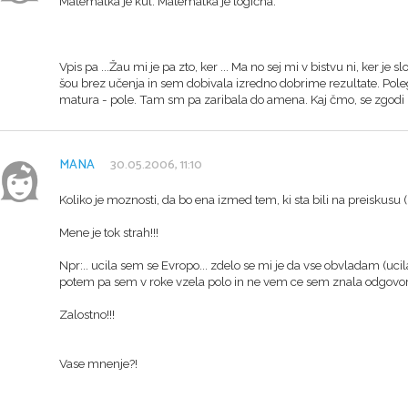
Matematka je kul. Matematka je logična.
Vpis pa ...Žau mi je pa zto, ker ... Ma no sej mi v bistvu ni, ker je 
šou brez učenja in sem dobivala izredno dobrime rezultate. Pole
matura - pole. Tam sm pa zaribala do amena. Kaj čmo, se zgodi 
MANA
30.05.2006, 11:10
Koliko je moznosti, da bo ena izmed tem, ki sta bili na preiskusu (
Mene je tok strah!!!
Npr:.. ucila sem se Evropo... zdelo se mi je da vse obvladam (uci
potem pa sem v roke vzela polo in ne vem ce sem znala odgovorit
Zalostno!!!
Vase mnenje?!