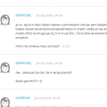
DANYGIRL
30.05.2006, 09:29
aj no, saj to ni tako slabo! ceprav o primerjalni vse kar sem kadark
hotela vpisat slovenščino enopredmetno in nisem vedla al naj s
mesto ANG na drugo pa SLO in mi je ŽAL. Če bi lahk še enkrat bi
omejitve...
ANG me zmerej manj "privlači"... :( :( :(
DANYGIRL
30.05.2006, 09:30
Aja...zakaj pa ti je žal, da si se tja prjavla?
(kako gre MAT)? ;D
SORROW
30.05.2006, 10:28