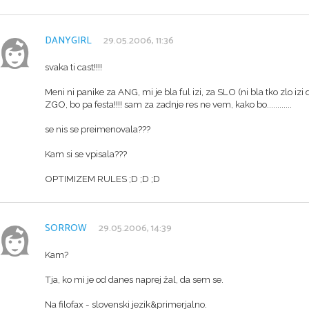
DANYGIRL
29.05.2006, 11:36
svaka ti cast!!!!
Meni ni panike za ANG, mi je bla ful izi, za SLO (ni bla tko zlo iz
ZGO, bo pa festa!!!! sam za zadnje res ne vem, kako bo............
se nis se preimenovala???
Kam si se vpisala???
OPTIMIZEM RULES ;D ;D ;D
SORROW
29.05.2006, 14:39
Kam?
Tja, ko mi je od danes naprej žal, da sem se.
Na filofax - slovenski jezik&primerjalno.