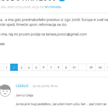
JAVLJENO 07.05.2006, 18:51 OD
WUTRAGIRL
la... a ima gdo predmaturitetni preizkus iz zgo 2006: Evropa in svet n
rški vpadi, Kmečki upori, reformacija na slo
 ima, naj mi prosim pošlje na tamara.jovicic@gmail.com
ala
1
2
3
4
5
6
7
8
9
10
...
28
29
LEGALO
25.05.2006, 18:02
Jsm iz Celja.
Ja res je kr kup podatkov.. jse učeri nism učiu, ker ... pač nism se. 