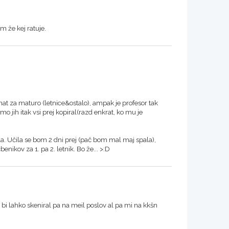
m že kej ratuje.
znat za maturo (letnice&ostalo), ampak je profesor tak
smo jih itak vsi prej kopiral(razd enkrat, ko mu je
a. Učila se bom 2 dni prej (pač bom mal maj spala),
ikov za 1. pa 2. letnik. Bo že... >:D
 bi lahko skeniral pa na meil poslov al pa mi na kkšn