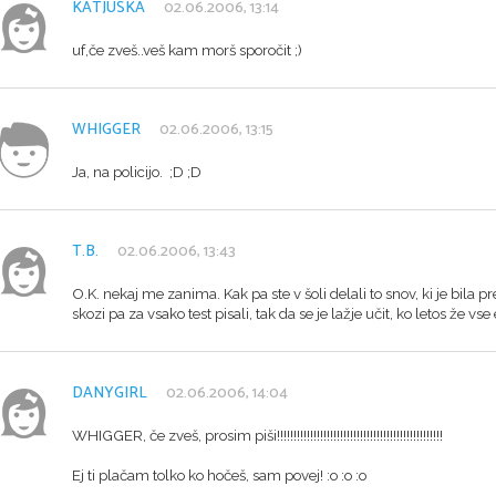
KATJUSKA
02.06.2006, 13:14
uf,če zveš..veš kam morš sporočit ;)
WHIGGER
02.06.2006, 13:15
Ja, na policijo. ;D ;D
T.B.
02.06.2006, 13:43
O.K. nekaj me zanima. Kak pa ste v šoli delali to snov, ki je bila
skozi pa za vsako test pisali, tak da se je lažje učit, ko letos že vs
DANYGIRL
02.06.2006, 14:04
WHIGGER, če zveš, prosim piši!!!!!!!!!!!!!!!!!!!!!!!!!!!!!!!!!!!!!!!!!!!!!!!!!!
Ej ti plačam tolko ko hočeš, sam povej! :o :o :o