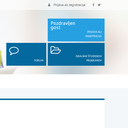
Prijava ali registracija
Pozdravljen
gost
PRIJAVA ALI
REGISTRACIJA
ISKALNIK ŠTUDIJSKIH
FORUM
PROGRAMOV