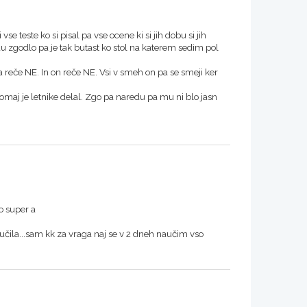
vse teste ko si pisal pa vse ocene ki si jih dobu si jih
du zgodlo pa je tak butast ko stol na katerem sedim pol
 reče NE. In on reče NE. Vsi v smeh on pa se smeji ker
Komaj je letnike delal. Zgo pa naredu pa mu ni blo jasn
o super a
aučila...sam kk za vraga naj se v 2 dneh naučim vso