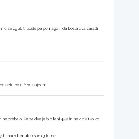
te nič za zgubit, boste pa pomagali, da bosta dva zaradi
 po netu pa nič ne najdem. :*
 ne zrebajo. Pa za dve je blo lani 45% in ne 40% tko ko
 jst znam trenutno sam 3 teme...