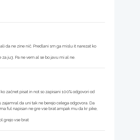
ali da ne zine nič. Predlani sm ga mislu it narezat ko
 za ju3. Pa ne vem al se bo javu mi al ne.
o začnet pisat in not so zapisani 100% odgovori od
oks zajamral da uni tak ne berejo celega odgovora. Da
o ma ful napisan ne gre vse brat ampak mu da kr pike,
l grejo vse brat