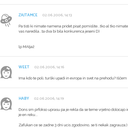
ZAJTAMCE
02.06.2006, 14:13
Pa tisti ki nimate namena pridet pisat pomislite...tko al tko nima
vas naredila...ta dva bi bila konkurenca jeseni D)
lp MAtjaž
WEET
02.06.2006, 14:16
Ima kdo te poli, turški upadi in evropa in svet na prehodu? Iščem
HABY
02.06.2006, 14:19
Dons sm prfokso uprasu pa je rekla da se teme vrjetno dolocajo in
je en reku...
Zafukan ce se zadne 3 dni ucis zgodovino, se ti nekak zagrauza;)