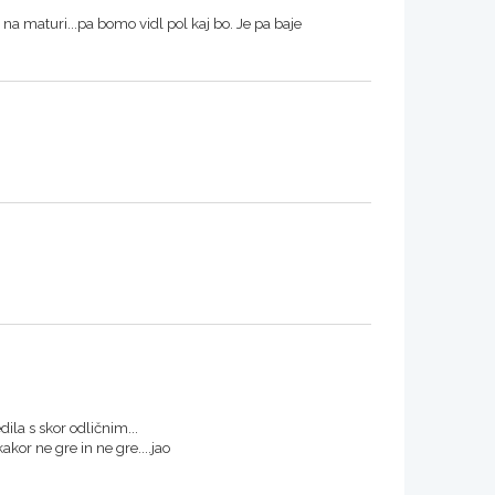
a na maturi...pa bomo vidl pol kaj bo. Je pa baje
ila s skor odličnim...
or ne gre in ne gre....jao