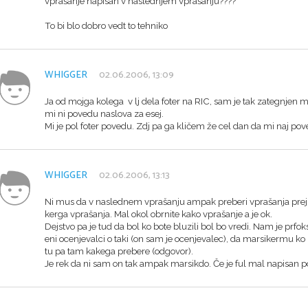
vprašanje napisan v naslednjem vprašanju????
To bi blo dobro vedt to tehniko
WHIGGER
02.06.2006, 13:09
Ja od mojga kolega v lj dela foter na RIC, sam je tak zategnjen m
mi ni povedu naslova za esej.
Mi je pol foter povedu. Zdj pa ga kličem že cel dan da mi naj pove
WHIGGER
02.06.2006, 13:13
Ni mus da v naslednem vprašanju ampak preberi vprašanja prej k
kerga vprašanja. Mal okol obrnite kako vprašanje a je ok.
Dejstvo pa je tud da bol ko bote bluzili bol bo vredi. Nam je prf
eni ocenjevalci o taki (on sam je ocenjevalec), da marsikermu k
tu pa tam kakega prebere (odgovor).
Je rek da ni sam on tak ampak marsikdo. Če je ful mal napisan po