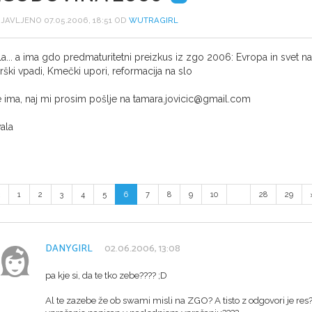
JAVLJENO 07.05.2006, 18:51 OD
WUTRAGIRL
la... a ima gdo predmaturitetni preizkus iz zgo 2006: Evropa in svet n
rški vpadi, Kmečki upori, reformacija na slo
 ima, naj mi prosim pošlje na tamara.jovicic@gmail.com
ala
1
2
3
4
5
6
7
8
9
10
...
28
29
DANYGIRL
02.06.2006, 13:08
pa kje si, da te tko zebe???? ;D
Al te zazebe že ob swami misli na ZGO? A tisto z odgovori je res