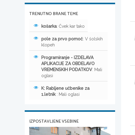
TRENUTNO BRANE TEME
košarka
: Čvek kar tako
pole za prvo pomoč
: V šolskih
klopeh
Programiranje - IZDELAVA
APLIKACIJE ZA OBDELAVO
VREMENSKIH PODATKOV
: Mali
oglasi
K: Rabljene učbenike za
1.letnik
: Mali oglasi
IZPOSTAVLJENE VSEBINE