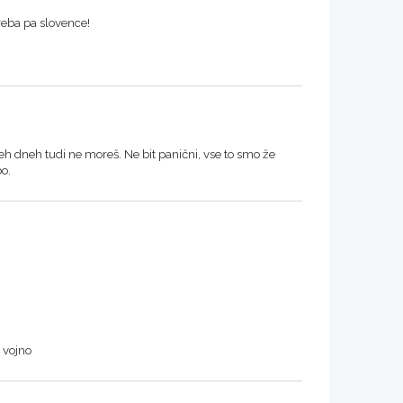
reba pa slovence!
 dveh dneh tudi ne moreš. Ne bit panični, vse to smo že
bo.
 vojno