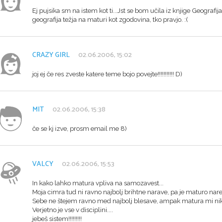
Ej pujsika sm na istem kot ti...Jst se bom učila iz knjige Geografij
geografija težja na maturi kot zgodovina, tko pravjo. :(
CRAZY GIRL
02.06.2006, 15:02
joj ej če res zveste katere teme bojo povejte!!!!!!!!!!! D)
MIT
02.06.2006, 15:38
če se kj izve, prosm email me 8)
VALCY
02.06.2006, 15:53
In kako lahko matura vpliva na samozavest...
Moja cimra tud ni ravno najbolj brihtne narave, pa je maturo nared
Sebe ne štejem ravno med najbolj blesave, ampak matura mi nikak
Verjetno je vse v disciplini....
jebeš sistem!!!!!!!!!