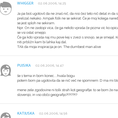
WHIGGER
02.06.2006, 14:25
Ja pa boš ugotovil da ne znaš nič, da nisi čez leto nič delal in da si 
prelizal nekako. Ampak folk ne se sekirat. Če je moj kolega nare
se jest sploh ne sekiram.
Npr. On ne zastopi vica, če ga nekdo vpraša če pozna vic ko opica
se vsi ostal smejijo.
Če ga kdo vpraša naj mu pove kej v zvezi s snovjo, se je smejal. 
niti prbližn kam bi lahka kaj dal.
TAk da moja inspiracija je on. The dumbest man alive
PUJSIKA
02.06.2006, 14:47
še 1 tema in bom konec....hvala bogu
potem bom pa ugotovila da se nič več ne spomnem :D ma mi bl
mene zele zgodovine ni tolk strah kot geografije. to se bom že n
slovenijo, in vso občo geografijo?!?!??!!?
KATJUSKA
02.06.2006, 14:56