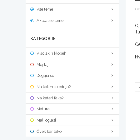
Vse teme
OB
Aktualne teme
Oj
Tu
KATEGORIJE
Ce
V šolskih klopeh
Hv
Moj lajf
Dogaja se
Na katero srednjo?
Na kateri faks?
Matura
Mali oglasi
Čvek kar tako