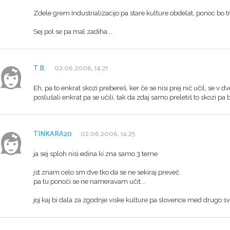
Zdele grem Industrializacijo pa stare kulture obdelat, ponoc bo t
Sej pol se pa mal zadiha...
T.B.
02.06.2006, 14:21
Eh, pa to enkrat skozi prebereš, ker če se nisi prej nič učil, se v
poslušali enkrat pa se učili, tak da zdaj samo preletiš to skozi pa 
TINKARA20
02.06.2006, 14:25
ja sej sploh nisi edina ki zna samo 3 teme
jst znam celo sm dve tko da se ne sekiraj preveč
pa tu ponoči se ne nameravam učit...
joj kaj bi dala za zgodnje viske kulture pa slovence med drugo sv