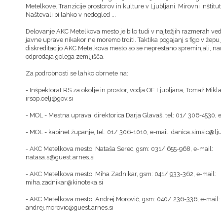
Metelkove. Tranzicije prostorov in kulture v Ljubljani. Mirovni inštitu
Naštevali bi lahko v nedogled ...
Delovanje AKC Metelkova mesto je bilo tudi v najtežjih razmerah ved
javne uprave nikakor ne moremo trditi. Taktika pogajanj s figo v žepu j
diskreditacijo AKC Metelkova mesto so se neprestano spreminjali, nam
odprodaja golega zemljišča.
Za podrobnosti se lahko obrnete na:
- Inšpektorat RS za okolje in prostor, vodja OE Ljubljana, Tomaž Mikla
irsop.oelj@gov.si
- MOL - Mestna uprava, direktorica Darja Glavaš, tel: 01/ 306-4530, e
- MOL - kabinet županje, tel: 01/ 306-1010, e-mail: danica.simsic@lju
- AKC Metelkova mesto, Nataša Serec, gsm: 031/ 655-968, e-mail:
natasa.s@guest.arnes.si
- AKC Metelkova mesto, Miha Zadnikar, gsm: 041/ 933-362, e-mail:
miha.zadnikar@kinoteka.si
- AKC Metelkova mesto, Andrej Morovič, gsm: 040/ 236-336, e-mail:
andrej.morovic@guest.arnes.si