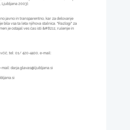
t, Ljubljana 2003).
no javno in transparentno, kar za delovanje
e bila vsa ta leta njihova stalnica. "Razlogi" za
en je ostajal ves čas isti &#8211; rušenje in
včič, tel: 01/ 420-4400, e-mail:
-mail: darja.glavas@ljubljana.si
bljana.si