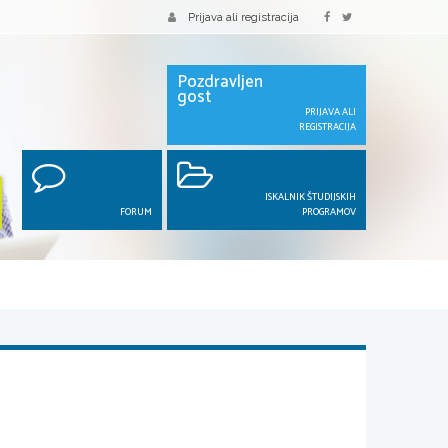
Prijava ali registracija
Pozdravljen
gost
PRIJAVA ALI
REGISTRACIJA
ISKALNIK ŠTUDIJSKIH
FORUM
PROGRAMOV