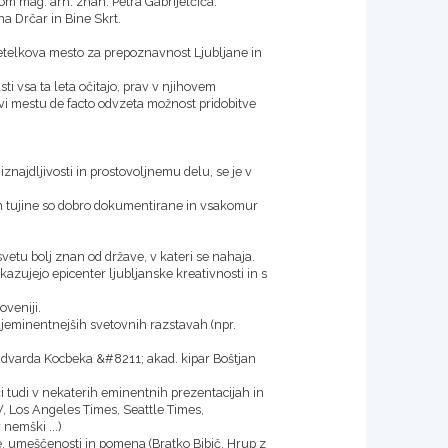
om mag. arh. znan. Petra Gabrijelčiča.
na Drčar in Bine Skrt.
etelkova mesto za prepoznavnost Ljubljane in
asti vsa ta leta očitajo, prav v njihovem
vi mestu de facto odvzeta možnost pridobitve
znajdljivosti in prostovoljnemu delu, se je v
in tujine so dobro dokumentirane in vsakomur
vetu bolj znan od države, v kateri se nahaja.
azujejo epicenter ljubljanske kreativnosti in s
oveniji.
eminentnejših svetovnih razstavah (npr.
Edvarda Kocbeka &#8211; akad. kipar Boštjan
či tudi v nekaterih eminentnih prezentacijah in
V, Los Angeles Times, Seattle Times,
nemški ...)
, umeščenosti in pomena (Bratko Bibič, Hrup z