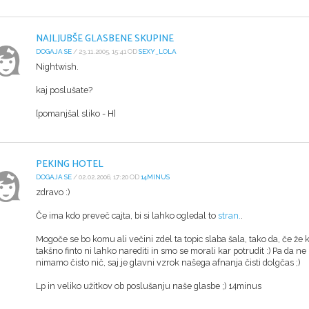
NAJLJUBŠE GLASBENE SKUPINE
DOGAJA SE
/ 23.11.2005, 15:41 OD
SEXY_LOLA
Nightwish.
kaj poslušate?
[pomanjšal sliko - H]
PEKING HOTEL
DOGAJA SE
/ 02.02.2006, 17:20 OD
14MINUS
zdravo :)
Če ima kdo preveč cajta, bi si lahko ogledal to
stran.
.
Mogoče se bo komu ali večini zdel ta topic slaba šala, tako da, če že k
takšno finto ni lahko narediti in smo se morali kar potrudit :) Pa da n
nimamo čisto nič, saj je glavni vzrok našega afnanja čisti dolgčas ;)
Lp in veliko užitkov ob poslušanju naše glasbe ;) 14minus