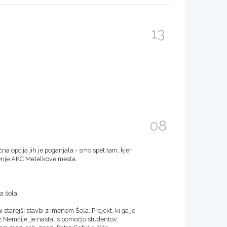
13
08
ična opcija jih je poganjala - smo spet tam, kjer
ušenje AKC Metelkove mesta.
la šola.
tarejši stavbi z imenom Šola. Projekt, ki ga je
z Nemčije, je nastal s pomočjo studentov