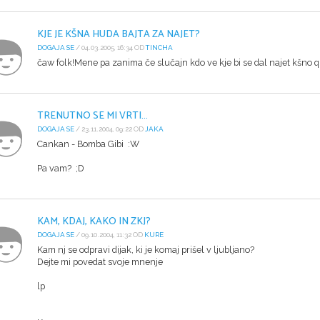
KJE JE KŠNA HUDA BAJTA ZA NAJET?
DOGAJA SE
/ 04.03.2005, 16:34 OD
TINCHA
čaw folk!Mene pa zanima če slučajn kdo ve kje bi se dal najet kšno q
TRENUTNO SE MI VRTI...
DOGAJA SE
/ 23.11.2004, 09:22 OD
JAKA
Cankan - Bomba Gibi :W
Pa vam? ;D
KAM, KDAJ, KAKO IN ZKJ?
DOGAJA SE
/ 09.10.2004, 11:32 OD
KURE
Kam nj se odpravi dijak, ki je komaj prišel v ljubljano?
Dejte mi povedat svoje mnenje
lp