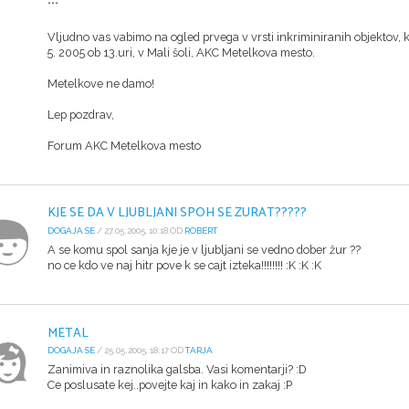
***
Vljudno vas vabimo na ogled prvega v vrsti inkriminiranih objektov, ki 
5. 2005 ob 13.uri, v Mali šoli, AKC Metelkova mesto.
Metelkove ne damo!
Lep pozdrav,
Forum AKC Metelkova mesto
KJE SE DA V LJUBLJANI SPOH SE ZURAT?????
DOGAJA SE
/ 27.05.2005, 10:18 OD
ROBERT
A se komu spol sanja kje je v ljubljani se vedno dober žur ??
no ce kdo ve naj hitr pove k se cajt izteka!!!!!!!! :K :K :K
METAL
DOGAJA SE
/ 25.05.2005, 18:17 OD
TARJA
Zanimiva in raznolika galsba. Vasi komentarji? :D
Ce poslusate kej..povejte kaj in kako in zakaj :P