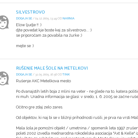
SILVESTROVO
DOGAJA SE
/ 04.12.2005, 13:49 OD
NARNIA
Elow ljudje !! :)
djte povedat kje boste kej za silvestrovo... :)
se priporočam za povabila na žurke ;)
mejte se :)
RUŠENJE MALE ŠOLE NA METELKOVI
DOGAJA SE
/ 31.05.2005, 16:56 OD
TINK
Rušenje AKC Metelkova mesto
Po dvanajstih letih boja z mlini na veter - ne glede na to, katera polit
ni muh. Uradna informacija se glasi: v sredo, 1. 6. 2005 se začne r
Očitno gre zdaj zelo zares.
Od objektov, ki naj bi se v bližnji prihodnosti rušili, je prva na vrsti Ma
Mala šola je pomožni objekt / umetnina / spomenik leta 1997 zrušeni s
poleti 2002 izvedla mednarodna rokodelska asociacija "Axt & Kelle" i