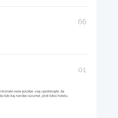
66
01
ritizirate naše početje, vsaj upoštevajte, da
e bo kdo kaj narobe razumel, proti tokio hotelu