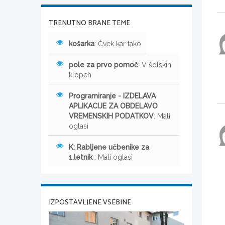
TRENUTNO BRANE TEME
košarka
: Čvek kar tako
pole za prvo pomoč
: V šolskih
klopeh
Programiranje - IZDELAVA
APLIKACIJE ZA OBDELAVO
VREMENSKIH PODATKOV
: Mali
oglasi
K: Rabljene učbenike za
1.letnik
: Mali oglasi
IZPOSTAVLJENE VSEBINE