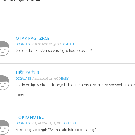
OTAK PAG - ZRČE
DOGAJA SE
/ 21.06.2006, 20:38 OD
BORDAH
že bil kdo... kakšni so vtisi? gre kdo letos tja?
HIŠE ZA ŽUR
DOGAJA SE
/ 27.02.2006, 14:59 OD
EASY
a kdo ve kje v okolici kranja bi bla ksna hisa za zur za sposodt tko bl
EasY
TOKIO HOTEL
DOGAJA SE
/ 23.02.2006, 23:29 OD
JAKACIKAC
A kdo kej ve o njih??A ma kdo kšn cd al pa kej?