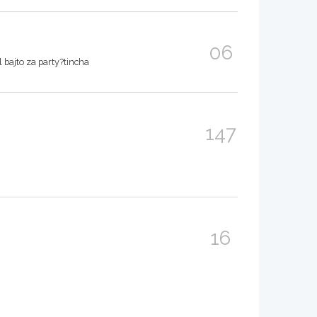
06
l bajto za party?tincha
147
16