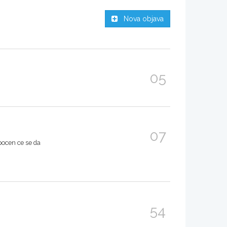
Nova objava
05
07
 pocen ce se da
54