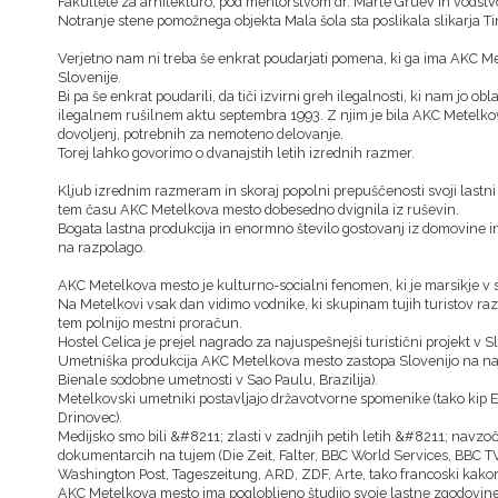
Fakultete za arhitekturo, pod mentorstvom dr. Marte Gruev in vodstv
Notranje stene pomožnega objekta Mala šola sta poslikala slikarja Ti
Verjetno nam ni treba še enkrat poudarjati pomena, ki ga ima AKC M
Slovenije.
Bi pa še enkrat poudarili, da tiči izvirni greh ilegalnosti, ki nam jo obl
ilegalnem rušilnem aktu septembra 1993. Z njim je bila AKC Metelko
dovoljenj, potrebnih za nemoteno delovanje.
Torej lahko govorimo o dvanajstih letih izrednih razmer.
Kljub izrednim razmeram in skoraj popolni prepuščenosti svoji lastni i
tem času AKC Metelkova mesto dobesedno dvignila iz ruševin.
Bogata lastna produkcija in enormno število gostovanj iz domovine 
na razpolago.
AKC Metelkova mesto je kulturno-socialni fenomen, ki je marsikje v s
Na Metelkovi vsak dan vidimo vodnike, ki skupinam tujih turistov razk
tem polnijo mestni proračun.
Hostel Celica je prejel nagrado za najuspešnejši turistični projekt v Sl
Umetniška produkcija AKC Metelkova mesto zastopa Slovenijo na naj
Bienale sodobne umetnosti v Sao Paulu, Brazilija).
Metelkovski umetniki postavljajo državotvorne spomenike (tako kip 
Drinovec).
Medijsko smo bili &#8211; zlasti v zadnjih petih letih &#8211; navzo
dokumentarcih na tujem (Die Zeit, Falter, BBC World Services, BBC T
Washington Post, Tageszeitung, ARD, ZDF, Arte, tako francoski kakor 
AKC Metelkova mesto ima poglobljeno študijo svoje lastne zgodovine