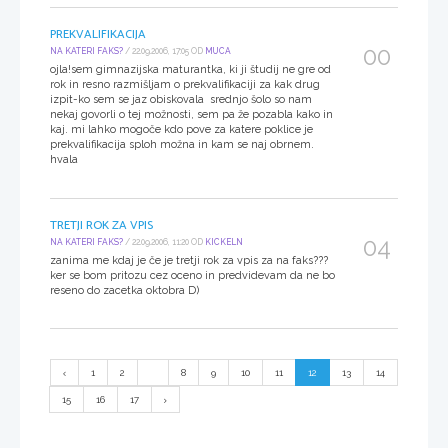
PREKVALIFIKACIJA
00
NA KATERI FAKS?
/ 22.09.2006, 17:05 OD
MUCA
ojla!sem gimnazijska maturantka, ki ji študij ne gre od
rok in resno razmišljam o prekvalifikaciji za kak drug
izpit-ko sem se jaz obiskovala srednjo šolo so nam
nekaj govorli o tej možnosti, sem pa že pozabla kako in
kaj. mi lahko mogoče kdo pove za katere poklice je
prekvalifikacija sploh možna in kam se naj obrnem.
hvala
TRETJI ROK ZA VPIS
04
NA KATERI FAKS?
/ 22.09.2006, 11:20 OD
KICKELN
zanima me kdaj je če je tretji rok za vpis za na faks???
ker se bom pritozu cez oceno in predvidevam da ne bo
reseno do zacetka oktobra D)
1
2
...
8
9
10
11
12
13
14
15
16
17