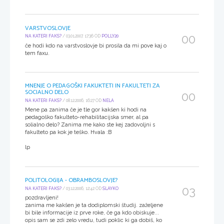
VARSTVOSLOVJE
00
NA KATERI FAKS?
/ 03.01.2007, 17:36 OD
POLLY20
če hodi kdo na varstvoslovje bi prosila da mi pove kaj o
tem faxu.
MNENJE O PEDAGOŠKI FAKUKTETI IN FAKULTETI ZA
SOCIALNO DELO
00
NA KATERI FAKS?
/ 08.12.2006, 16:27 OD
NELA
Mene pa zanima če je tle gor kakšen ki hodi na
pedagoško fakulteto-rehabilitacijska smer, al pa
solialno delo? Zanima me kako ste kej zadovoljni s
fakulteto pa kok je teško. Hvala :B
lp
POLITOLOGIJA - OBRAMBOSLOVJE?
03
NA KATERI FAKS?
/ 03.12.2006, 12:42 OD
SLAYKO
pozdravljeni!
zanima me kakšen je ta dodiplomski študij. zaželjene
bi bile informacije iz prve roke, če ga kdo obiskuje...
opis sam se zdi zelo vredu, tudi poklic ki ga dobiš, ko