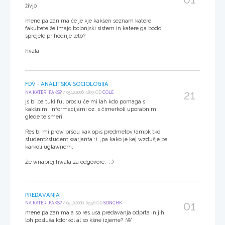
živjo
mene pa zanima če je kje kakšen seznam katere
fakultete že imajo bolonjski sistem in katere ga bodo
sprejele prihodnje leto?
hvala
FDV - ANALITSKA SOCIOLOGIJA
21
NA KATERI FAKS?
/ 05.10.2006, 18:33 OD
COLE
js bi pa tuki ful prosiu če mi lah kdo pomaga s
kakšnimi informacijami oz. s čimerkoli uporabnim
glede te smeri.
Res bi mi prow pršou kak opis predmetov (ampk tko
student2student warjanta :) ,pa kako je kej wzdušje pa
karkoli uglawnem.
Že wnaprej hwala za odgovore. ::)
PREDAVANJA
01
NA KATERI FAKS?
/ 05.10.2006, 09:56 OD
SONCHK
mene pa zanima a so res usa predavanja odprta in jih
loh posluša kdorkol al so kšne izjeme? :W