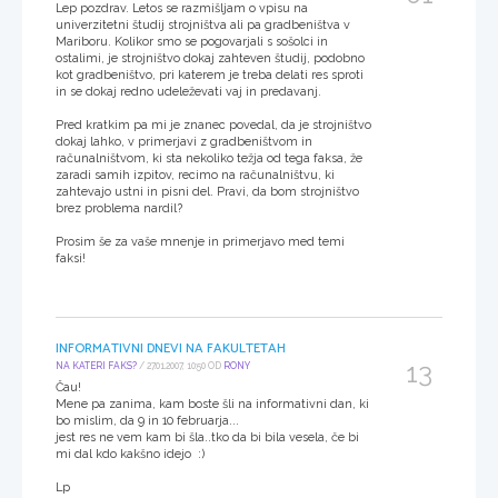
Lep pozdrav. Letos se razmišljam o vpisu na
univerzitetni študij strojništva ali pa gradbeništva v
Mariboru. Kolikor smo se pogovarjali s sošolci in
ostalimi, je strojništvo dokaj zahteven študij, podobno
kot gradbeništvo, pri katerem je treba delati res sproti
in se dokaj redno udeleževati vaj in predavanj.
Pred kratkim pa mi je znanec povedal, da je strojništvo
dokaj lahko, v primerjavi z gradbeništvom in
računalništvom, ki sta nekoliko težja od tega faksa, že
zaradi samih izpitov, recimo na računalništvu, ki
zahtevajo ustni in pisni del. Pravi, da bom strojništvo
brez problema nardil?
Prosim še za vaše mnenje in primerjavo med temi
faksi!
INFORMATIVNI DNEVI NA FAKULTETAH
13
NA KATERI FAKS?
/ 27.01.2007, 10:50 OD
RONY
Čau!
Mene pa zanima, kam boste šli na informativni dan, ki
bo mislim, da 9 in 10 februarja...
jest res ne vem kam bi šla..tko da bi bila vesela, če bi
mi dal kdo kakšno idejo :)
Lp