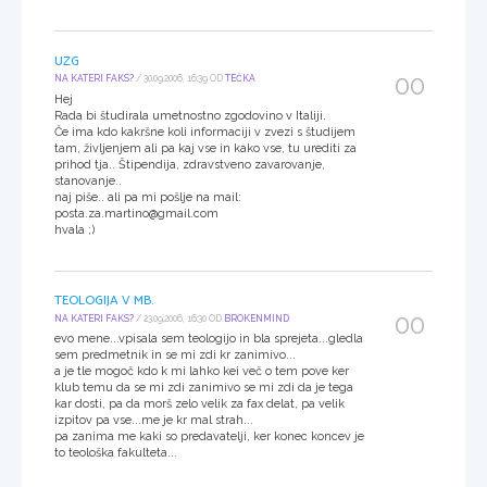
UZG
00
NA KATERI FAKS?
/ 30.09.2006, 16:39 OD
TEČKA
Hej
Rada bi študirala umetnostno zgodovino v Italiji.
Če ima kdo kakršne koli informaciji v zvezi s študijem
tam, življenjem ali pa kaj vse in kako vse, tu urediti za
prihod tja.. Štipendija, zdravstveno zavarovanje,
stanovanje..
naj piše.. ali pa mi pošlje na mail:
posta.za.martino@gmail.com
hvala ;)
TEOLOGIJA V MB.
00
NA KATERI FAKS?
/ 23.09.2006, 16:30 OD
BROKENMIND
evo mene...vpisala sem teologijo in bla sprejeta...gledla
sem predmetnik in se mi zdi kr zanimivo...
a je tle mogoč kdo k mi lahko kei več o tem pove ker
klub temu da se mi zdi zanimivo se mi zdi da je tega
kar dosti, pa da morš zelo velik za fax delat, pa velik
izpitov pa vse...me je kr mal strah...
pa zanima me kaki so predavatelji, ker konec koncev je
to teološka fakulteta...