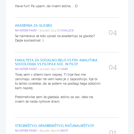
Have fun! Pa upam, da nisem edina... :D
AKADEMIJA ZA GLASBO
04
NA KATERI FAKS?
/ 31.01.2007, 21:24 OD
CHALLICE
Se namerava se kdo vpisat na akademijo za glasbo?
Dejte kontaktirat ;)
FAKULTETA ZA SOCIALNO DELO VS FDV ANALITSKA
SOCIOLOGIJA VS FILOFAX-SOC. IN FILO?
04
NA KATERI FAKS?
/ 31.01.2007, 16:51 OD
ČARA
Torej sem v dilemi kam naprej. Ti trije faxi me
zanimajo, vendar ne vem kako je z zaposlitvijo. Kje bi
to lahko izvedela, da se potem na podlagi tega odločim
kam naprej.
Predmetnike sem že gledala, edino za soc. delo ne,
nisem še našla njihove strani.
STROJNIŠTVO, GRADBENIŠTVO, RAČUNALNIŠTVO?
01
NA KATERI FAKS?
/ 28.01.2007, 18:23 OD
DAVIT