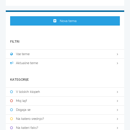
Nova tema
FILTRI
Vse teme
Aktualne teme
KATEGORIJE
V šolskih klopeh
Moj lajf
Dogaja se
Na katero srednjo?
Na kateri faks?