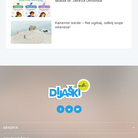
sklada dr. Janeza Drnovška
Karierne srede – Ne ugibaj, odkrij svoje
interese!
GRADIVA