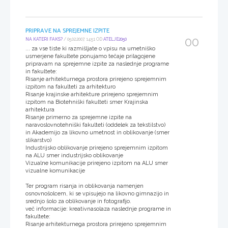
PRIPRAVE NA SPREJEMNE IZPITE
00
NA KATERI FAKS?
/ 05.02.2007, 14:51 OD
ATELJE2050
... za vse tiste ki razmišljate o vpisu na umetniško
usmerjene fakultete ponujamo tečaje prilagojene
pripravam na sprejemne izpite za naslednje programe
in fakultete:
Risanje arhitekturnega prostora prirejeno sprejemnim
izpitom na fakulteti za arhitekturo
Risanje krajinske arhitekture prirejeno sprejemnim
izpitom na Biotehniški fakulteti smer Krajinska
arhitektura
Risanje primerno za sprejemne izpite na
naravoslovnotehniški fakulteti (oddelek za tekstilstvo)
in Akademijo za likovno umetnost in oblikovanje (smer
slikarstvo)
Industrijsko oblikovanje prirejeno sprejemnim izpitom
na ALU smer industrijsko oblikovanje
Vizualne komunikacije prirejeno izpitom na ALU smer
vizualne komunikacije
Ter program risanja in oblikovanja namenjen
osnovnošolcem, ki se vpisujejo na likovno gimnazijo in
srednjo šolo za oblikovanje in fotografijo.
več informacije: kreativnasolaza naslednje programe in
fakultete:
Risanje arhitekturnega prostora prirejeno sprejemnim