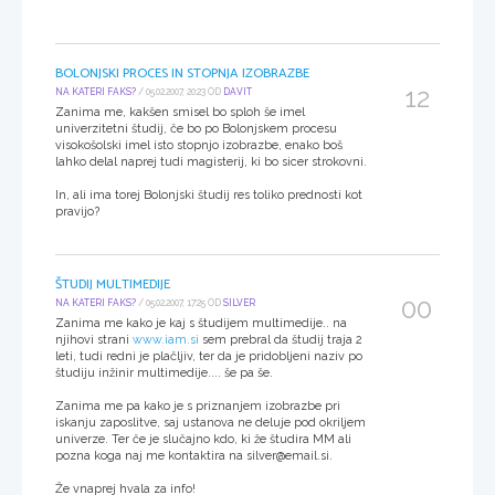
BOLONJSKI PROCES IN STOPNJA IZOBRAZBE
12
NA KATERI FAKS?
/ 05.02.2007, 20:23 OD
DAVIT
Zanima me, kakšen smisel bo sploh še imel
univerzitetni študij, če bo po Bolonjskem procesu
visokošolski imel isto stopnjo izobrazbe, enako boš
lahko delal naprej tudi magisterij, ki bo sicer strokovni.
In, ali ima torej Bolonjski študij res toliko prednosti kot
pravijo?
ŠTUDIJ MULTIMEDIJE
00
NA KATERI FAKS?
/ 05.02.2007, 17:25 OD
SILVER
Zanima me kako je kaj s študijem multimedije.. na
njihovi strani
www.iam.si
sem prebral da študij traja 2
leti, tudi redni je plačljiv, ter da je pridobljeni naziv po
študiju inžinir multimedije.... še pa še.
Zanima me pa kako je s priznanjem izobrazbe pri
iskanju zaposlitve, saj ustanova ne deluje pod okriljem
univerze. Ter če je slučajno kdo, ki že študira MM ali
pozna koga naj me kontaktira na silver@email.si.
Že vnaprej hvala za info!