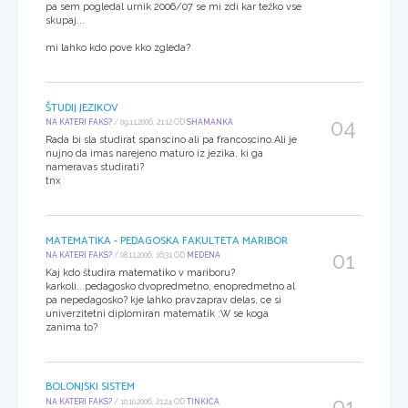
pa sem pogledal urnik 2006/07 se mi zdi kar težko vse
skupaj...
mi lahko kdo pove kko zgleda?
ŠTUDIJ JEZIKOV
04
NA KATERI FAKS?
/ 09.11.2006, 21:12 OD
SHAMANKA
Rada bi sla studirat spanscino ali pa francoscino.Ali je
nujno da imas narejeno maturo iz jezika, ki ga
nameravas studirati?
tnx
MATEMATIKA - PEDAGOSKA FAKULTETA MARIBOR
01
NA KATERI FAKS?
/ 08.11.2006, 16:31 OD
MEDENA
Kaj kdo študira matematiko v mariboru?
karkoli...pedagosko dvopredmetno, enopredmetno al
pa nepedagosko? kje lahko pravzaprav delas, ce si
univerzitetni diplomiran matematik :W se koga
zanima to?
BOLONJSKI SISTEM
01
NA KATERI FAKS?
/ 10.10.2006, 21:24 OD
TINKICA