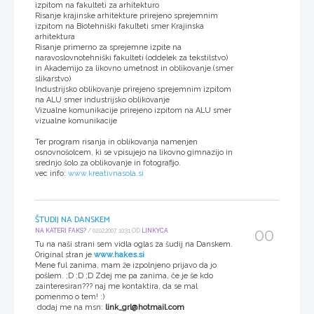
izpitom na fakulteti za arhitekturo
Risanje krajinske arhitekture prirejeno sprejemnim
izpitom na Biotehniški fakulteti smer Krajinska
arhitektura
Risanje primerno za sprejemne izpite na
naravoslovnotehniški fakulteti (oddelek za tekstilstvo)
in Akademijo za likovno umetnost in oblikovanje (smer
slikarstvo)
Industrijsko oblikovanje prirejeno sprejemnim izpitom
na ALU smer industrijsko oblikovanje
Vizualne komunikacije prirejeno izpitom na ALU smer
vizualne komunikacije
Ter program risanja in oblikovanja namenjen
osnovnošolcem, ki se vpisujejo na likovno gimnazijo in
srednjo šolo za oblikovanje in fotografijo.
vec info:
www.kreativnasola.si
ŠTUDIJ NA DANSKEM
00
NA KATERI FAKS?
/ 02.02.2007, 10:31 OD
LINKYCA
Tu na naši strani sem vidla oglas za šudij na Danskem.
Original stran je
www.hakes.si
Mene ful zanima, mam že izpolnjeno prijavo da jo
pošlem. ;D ;D ;D Zdej me pa zanima, če je še kdo
zainteresiran??? naj me kontaktira, da se mal
pomenmo o tem! :)
dodaj me na msn:
link_grl@hotmail.com