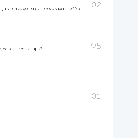
02
er ga rabim za dodelitev zoisove stipendije? A je
05
j do kdaj je rok za upis?
01