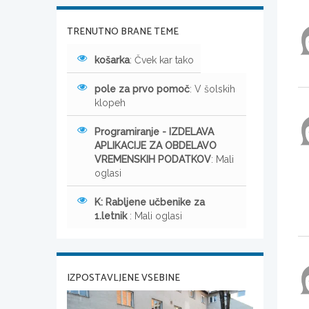
TRENUTNO BRANE TEME
košarka
: Čvek kar tako
pole za prvo pomoč
: V šolskih
klopeh
Programiranje - IZDELAVA
APLIKACIJE ZA OBDELAVO
VREMENSKIH PODATKOV
: Mali
oglasi
K: Rabljene učbenike za
1.letnik
: Mali oglasi
IZPOSTAVLJENE VSEBINE