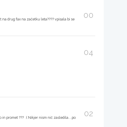
00
 na drug fax na začetku leta???? vpisala bi se
04
02
n promet ??? :( Nikjer nism nič zasledila....po