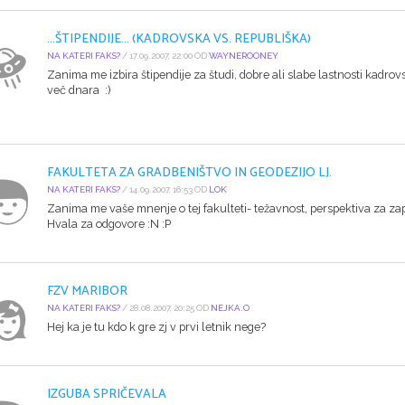
...ŠTIPENDIJE... (KADROVSKA VS. REPUBLIŠKA)
NA KATERI FAKS?
/ 17.09.2007, 22:00 OD
WAYNEROONEY
Zanima me izbira štipendije za študi, dobre ali slabe lastnosti kadrovs
več dnara :)
FAKULTETA ZA GRADBENIŠTVO IN GEODEZIJO LJ.
NA KATERI FAKS?
/ 14.09.2007, 16:53 OD
LOK
Zanima me vaše mnenje o tej fakulteti- težavnost, perspektiva za zap
Hvala za odgovore :N :P
FZV MARIBOR
NA KATERI FAKS?
/ 28.08.2007, 20:25 OD
NEJKA.O
Hej ka je tu kdo k gre zj v prvi letnik nege?
IZGUBA SPRIČEVALA