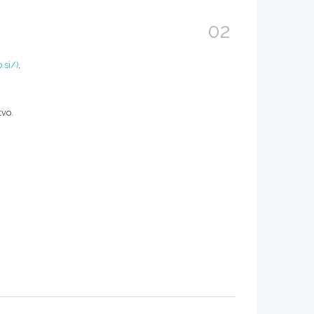
02
.si/)
,
tvo.