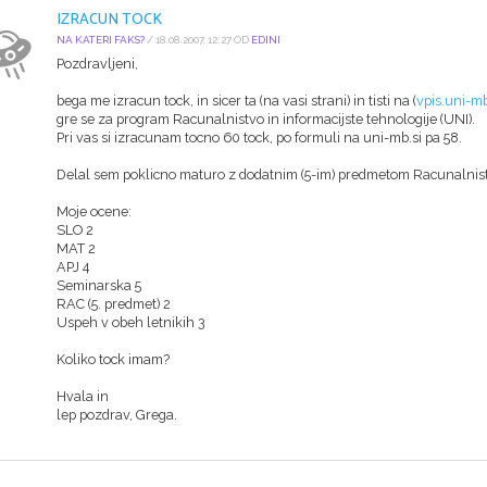
IZRACUN TOCK
NA KATERI FAKS?
/ 18.08.2007, 12:27 OD
EDINI
Pozdravljeni,
bega me izracun tock, in sicer ta (na vasi strani) in tisti na (
vpis.uni-mb
gre se za program Racunalnistvo in informacijste tehnologije (UNI).
Pri vas si izracunam tocno 60 tock, po formuli na uni-mb.si pa 58.
Delal sem poklicno maturo z dodatnim (5-im) predmetom Racunalnis
Moje ocene:
SLO 2
MAT 2
APJ 4
Seminarska 5
RAC (5. predmet) 2
Uspeh v obeh letnikih 3
Koliko tock imam?
Hvala in
lep pozdrav, Grega.