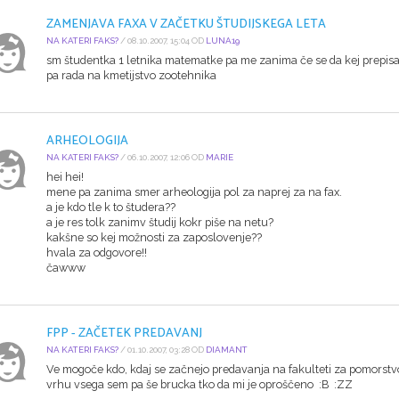
ZAMENJAVA FAXA V ZAČETKU ŠTUDIJSKEGA LETA
NA KATERI FAKS?
/ 08.10.2007, 15:04 OD
LUNA19
sm študentka 1 letnika matematke pa me zanima če se da kej prepisat
pa rada na kmetijstvo zootehnika
ARHEOLOGIJA
NA KATERI FAKS?
/ 06.10.2007, 12:06 OD
MARIE
hei hei!
mene pa zanima smer arheologija pol za naprej za na fax.
a je kdo tle k to študera??
a je res tolk zanimv študij kokr piše na netu?
kakšne so kej možnosti za zaposlovenje??
hvala za odgovore!!
čawww
FPP - ZAČETEK PREDAVANJ
NA KATERI FAKS?
/ 01.10.2007, 03:28 OD
DIAMANT
Ve mogoče kdo, kdaj se začnejo predavanja na fakulteti za pomorstvo i
vrhu vsega sem pa še brucka tko da mi je oproščeno :B :ZZ