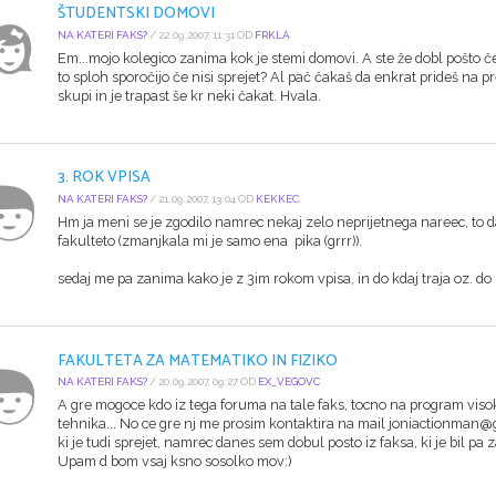
ŠTUDENTSKI DOMOVI
NA KATERI FAKS?
/ 22.09.2007, 11:31 OD
FRKLA
Em...mojo kolegico zanima kok je stemi domovi. A ste že dobl pošto če 
to sploh sporočijo če nisi sprejet? Al pač čakaš da enkrat prideš na p
skupi in je trapast še kr neki čakat. Hvala.
3. ROK VPISA
NA KATERI FAKS?
/ 21.09.2007, 13:04 OD
KEKKEC
Hm ja meni se je zgodilo namrec nekaj zelo neprijetnega nareec, to 
fakulteto (zmanjkala mi je samo ena pika (grrr)).
sedaj me pa zanima kako je z 3im rokom vpisa, in do kdaj traja oz. do 
FAKULTETA ZA MATEMATIKO IN FIZIKO
NA KATERI FAKS?
/ 20.09.2007, 09:27 OD
EX_VEGOVC
A gre mogoce kdo iz tega foruma na tale faks, tocno na program viso
tehnika... No ce gre nj me prosim kontaktira na mail joniactionman@g
ki je tudi sprejet, namrec danes sem dobul posto iz faksa, ki je bil pa za
Upam d bom vsaj ksno sosolko mov:)