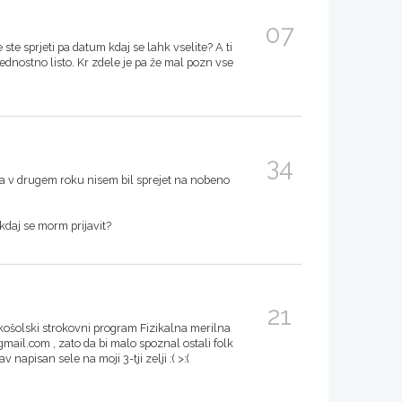
07
ste sprjeti pa datum kdaj se lahk vselite? A ti
rednostno listo. Kr zdele je pa že mal pozn vse
34
da v drugem roku nisem bil sprejet na nobeno
kdaj se morm prijavit?
21
košolski strokovni program Fizikalna merilna
mail.com , zato da bi malo spoznal ostali folk
v napisan sele na moji 3-tji zelji :( >:(