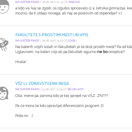
NA KATERI FAKS?
/ 28.08.2007, 07:32 OD
XNEJAX
a kdo ve, kaj se zgodi, ce izgubis spricevalo iz 4. letnika gimnazije, k
mozno, da ti izdajo novega, ali naj se poslovim od stipendije? >:(
FAKULTETE S PROSTIMI MESTI IN VPIS
NA KATERI FAKS?
/ 28.08.2007, 15:02 OD
CARLI
Na katerih višjih šolah in fakultetah je še dost prostih mest? Pa od kda
Uglavnem, na kateri višji ali pa fakulteti sigurno
ne bo
omejitve?
Hvala!
VŠZ LJ. ZDRAVSTVENA NEGA
NA KATERI FAKS?
/ 19.08.2007, 10:09 OD
BLUELADY
Oila, mene pa zanima kdo je kej sprejet na VŠZ: ZN???
Pa če mora še kdo opravljat diferencialni program ;D
Pište mi ::)