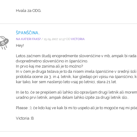
Hvala za ODG.
ŠPANŠČINA..
NA KATERI FAKS?
/ 25.09.2007, 12:57 OD
VICTORIA
Hey!
Letos začnem študij enopredmente slovenščine v mb, ampak bi rada od
dvopredmetno slovenščino in španšćino.
In prvo kaj me zanima ali je to možno?
In v čem je druga težava je to da nisem imela španščine v srednji šoli
pridobila ocene za 3. in 4. letnik, kar gledajo pri vpisu na španščino,
kar tako, ker sem naslenjo leto vsaj po letnici, stara 21 let.
In še to, če se prepišem ali lahko slo opravljam drugi letnik ali morem
uradno prvi letnik, ampak delam lahko izpite za drugi letnik slo..
Please ::), če kdo kaj ve kak bi mi to uspelo ali je to mogoče naj mi piše
Victoria :B