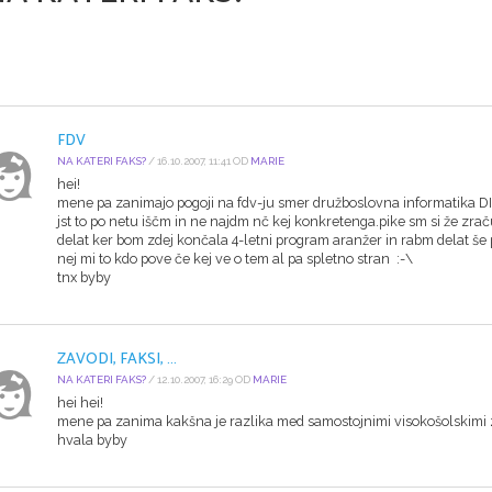
FDV
NA KATERI FAKS?
/ 16.10.2007, 11:41 OD
MARIE
hei!
mene pa zanimajo pogoji na fdv-ju smer družboslovna informatika DI
jst to po netu iščm in ne najdm nč kej konkretenga.pike sm si že z
delat ker bom zdej končala 4-letni program aranžer in rabm delat še 
nej mi to kdo pove če kej ve o tem al pa spletno stran :-\
tnx byby
ZAVODI, FAKSI, ...
NA KATERI FAKS?
/ 12.10.2007, 16:29 OD
MARIE
hei hei!
mene pa zanima kakšna je razlika med samostojnimi visokošolskimi z
hvala byby