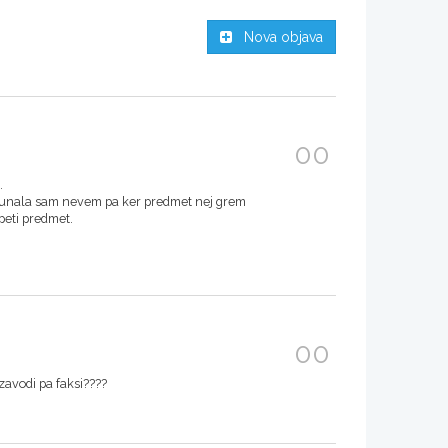
Nova objava
00
.
računala sam nevem pa ker predmet nej grem
peti predmet.
00
avodi pa faksi????