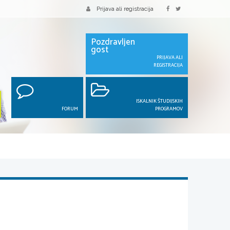
Prijava ali registracija
Pozdravljen
gost
PRIJAVA ALI
REGISTRACIJA
ISKALNIK ŠTUDIJSKIH
FORUM
PROGRAMOV