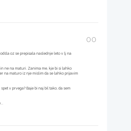
00
šla oz se prepisala naslednje leto v lj na
 in ne na maturi. Zanima me, kje bi si lahko
 ker na maturo iz nje mislim da se lahko prijavim
 spet v prvega? Baje bi naj bil tako, da sem
...