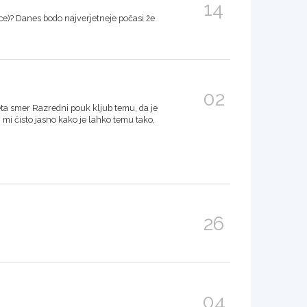
14
lice)? Danes bodo najverjetneje počasi že
02
eta smer Razredni pouk kljub temu, da je
i mi čisto jasno kako je lahko temu tako,
26
04