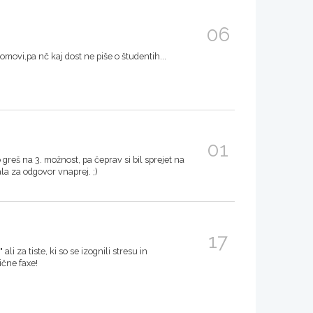
06
movi,pa nč kaj dost ne piše o študentih...
01
ko greš na 3. možnost, pa čeprav si bil sprejet na
la za odgovor vnaprej. ;)
17
ali za tiste, ki so se izognili stresu in
ične faxe!