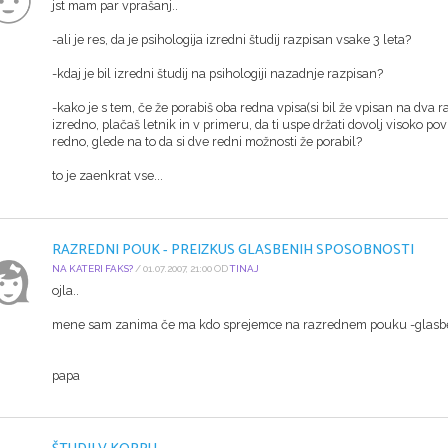
jst mam par vprašanj..
-ali je res, da je psihologija izredni študij razpisan vsake 3 leta?
-kdaj je bil izredni študij na psihologiji nazadnje razpisan?
-kako je s tem, če že porabiš oba redna vpisa(si bil že vpisan na dva 
izredno, plačaš letnik in v primeru, da ti uspe držati dovolj visoko po
redno, glede na to da si dve redni možnosti že porabil?
to je zaenkrat vse...
RAZREDNI POUK - PREIZKUS GLASBENIH SPOSOBNOSTI
NA KATERI FAKS?
/ 01.07.2007, 21:00 OD
TINAJ
ojla..
mene sam zanima če ma kdo sprejemce na razrednem pouku -glasbene
papa