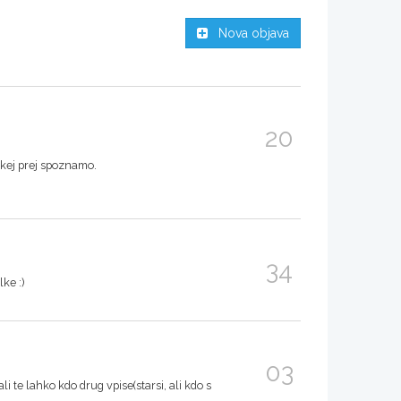
Nova objava
20
 kej prej spoznamo.
34
ke :)
03
li te lahko kdo drug vpise(starsi, ali kdo s