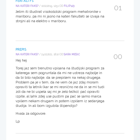
FERI ALI FS
01
NA KATERI FAKS?
/ 10.02.2019, 12:51 OD
FILIP123
želim iti študirat visokošolski program mehatronike v
mariboru, pa mi ni jasno na kateri fakulteti se izvaja na
strojni ali na elektro v mariboru.
PREPIS
00
NA KATERI FAKS?
/ 24.02.2021, 18:10 OD
SARA MESIĆ
Hej hej
Torej jaz sem trenutno vpisana na študijski program za
katerega sem pogruntala da mi ne ustreza najbolje in
da bi bilo najbolje, da se prepišem na nekaj drugega.
Problem pa je v tem, da ne vem če jaz zdaj moram
opraviti ta letnik (kar se mi resnično ne da in se mi tudi
zdi da ne bi uspela saj mi je zelo težko), pač opraviti
izpite, al lahk zdej use pustim pa pač se samo marca
vpišem nekam drugam in potem izpišem iz sedanjega
študija. In ali bom izgubila štipendijo?
Hvala za odgovore.
Lp