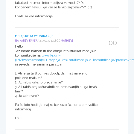
fakulteti in smeri informacijska varnost ;)? Po
končanem faksu, kje vse se lahko zaposliš???? :) :)
Hvala za vse informacije
MEDIJSKE KOMUNIKACIJE
00
NA KATERI FAKS?
/ 25.10.2015, 12:58 OD
MATHERS
Hello!
Jaz imam namen iti naslednje leto študirat medijske
komunikacije na
www.fe.uni-
lj.si/izobrazevanje/1_stopnja_vss/multimedijske_komunikacije/predstavite
in seveda me zanima par stvari.
1. Ali je za ta študij res dovolj, da imaš narejeno
poklicno maturo?
2. Ali rabiš kakšno predznanje?
3. Ali rabiš svoj računalnik na predavanjih ali ga imaš
tam?
4. Je zahtevno?
Pa če kdo hodi tja, naj se kar razpiše, ker rabim veliko
informacij.
Lp