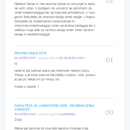
01
Gledam fakse in me zanima kakse so izkusnje in kako
se vam zdijo. V ljubljani na univerzi se zanimam za
smer biotehnologija ter za krajnsko arhitekturo, v novi
gorici falkuteta za znanost okolja smer okolje, v kopru
fakluteta za matematiko naravoslovje in
informstivnotehnologijo smer varstvena biologija ter v
velenju visja sola za varstvo okolja smer smer varstvo
okolja in ekotehnologije
PRAVNA FAKULTETA
01
NA KATERI FAKS?
/ 15.12.2019, 20:57 OD
EN ZGUBLEN CLOUK
oj
rada bi šla šudirat pravo po možnosti nekam blizu
morja. a je kšna pravna fakulteta u kopru, izoli, piranu
al pa pč nekje tm pr morju no.
hvala u naprej :)
FAKULTETA ZA VARNOSTNE VEDE - INFORMACIJSKA
VARNOST
00
NA KATERI FAKS?
/ 14.02.2016, 19:33 OD
KLEMENX222
Živjo.
Mene pa zanima če ima kdo kakšno mnenje o tej