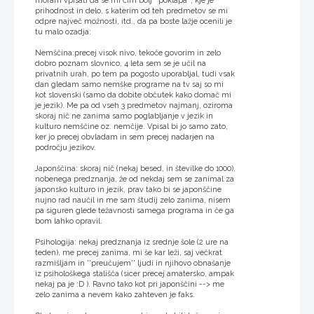
moram vpisati da se mi čim bolj ''poklapa'', kje je
prihodnost in delo, s katerim od teh predmetov se mi
odpre največ možnosti, itd., da pa boste lažje ocenili je
tu malo ozadja:
Nemščina:precej visok nivo, tekoče govorim in zelo
dobro poznam slovnico, 4 leta sem se je učil na
privatnih urah, po tem pa pogosto uporabljal, tudi vsak
dan gledam samo nemške programe na tv saj so mi
kot slovenski (samo da dobite občutek kako domač mi
je jezik). Me pa od vseh 3 predmetov najmanj, oziroma
skoraj nič ne zanima samo poglabljanje v jezik in
kulturo nemščine oz. nemčije. Vpisal bi jo samo zato,
ker jo precej obvladam in sem precej nadarjen na
področju jezikov.
Japonščina: skoraj nič (nekaj besed, in številke do 1000),
nobenega predznanja, že od nekdaj sem se zanimal za
japonsko kulturo in jezik, prav tako bi se japonščine
nujno rad naučil in me sam študij zelo zanima, nisem
pa siguren glede težavnosti samega programa in če ga
bom lahko opravil.
Psihologija: nekaj predznanja iz srednje šole (2 ure na
teden), me precej zanima, mi še kar leži, saj večkrat
razmišljam in ''preučujem'' ljudi in njihovo obnašanje
iz psihološkega stališča (sicer precej amatersko, ampak
nekaj pa je :D ). Ravno tako kot pri japonščini --> me
zelo zanima a nevem kako zahteven je faks.