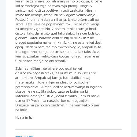
ker mi je zanimiva bolj ali manj samo biologija, ki pa je
kot samostojna veja naravoslovja precej uboga, v
smislu možnosti zaposlitve in tudi zaslužka. Nisem
ravno fan kemije, zato tudi ne vlagam veliko vanjo.
Posledično imam stalna nihanja, lahko pišem 1 ali pa
skoraj 5 (žal šele na popravnem roku, ko se motivacija
za učenje dvigne). No, v prvem letniku sem jo imel
čisto 4, tako da ni bilo spet tako slabo. In sicer bolj kot
gledam, kateri naravoslovni študij bi bil ok in z ne
preveč poudarka na kemiji (in fiziki), ne ostane kaj dosti
opcij. Gledam sem recimo mikrobiologijo, ampak le-ta
ima ogromno kemije. Je smiselno iti na tak faks, če za
kemijo porabim veliko časa (počasno razumevanje in
tudi nezanimanje po eni strani)?
Zdaj razmišljam, če bi raje pogledal še kaj
družboslovnega (filofaks, jeziki itd mi niso všeč) npr
arhitekturo. Ampak saj tam je tudi statika in zaj
matematika... torej nikjer ni idealno, povsod je
potrebno delati. A meni očitno razumevanje in logično
sklepanje ne služita dobro, zato se bojim da bi
katerikoli omenjeni študij delal z muko. Kam bi me vi
usmerili? Prosim za nasvete, ker sem zgubljen.
Drugače mi pa noben predmet ni ne vem kako pisan
na kožo.
Hvala in lp