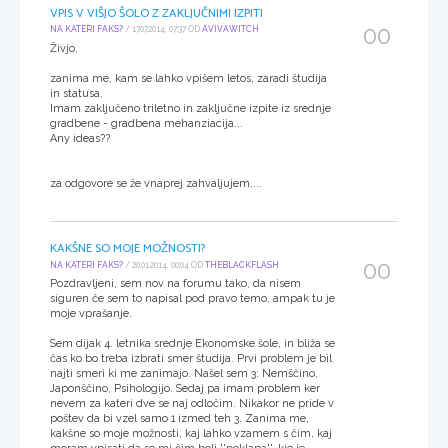
VPIS V VIŠJO ŠOLO Z ZAKLJUČNIMI IZPITI
00
NA KATERI FAKS?
/ 17.07.2014, 07:37 OD
AVIVAWITCH
Živjo,
zanima me, kam se lahko vpišem letos, zaradi študija
in statusa.
Imam zaključeno triletno in zaključne izpite iz srednje
gradbene - gradbena mehanziacija...
Any ideas??
za odgovore se že vnaprej zahvaljujem,...
KAKŠNE SO MOJE MOŽNOSTI?
00
NA KATERI FAKS?
/ 20.01.2014, 00:04 OD
THEBLACKFLASH
Pozdravljeni, sem nov na forumu tako, da nisem
siguren če sem to napisal pod pravo temo, ampak tu je
moje vprašanje.
Sem dijak 4. letnika srednje Ekonomske šole, in bliža se
čas ko bo treba izbrati smer študija. Prvi problem je bil
najti smeri ki me zanimajo. Našel sem 3: Nemščino,
Japonščino, Psihologijo. Sedaj pa imam problem ker
nevem za kateri dve se naj odločim. Nikakor ne pride v
poštev da bi vzel samo 1 izmed teh 3. Zanima me,
kakšne so moje možnosti, kaj lahko vzamem s čim, kaj