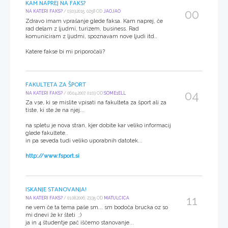
KAM NAPREJ NA FAKS?
00
NA KATERI FAKS?
/ 03.03.2015, 02:58 OD
JAOJAO
Zdravo imam vprašanje glede faksa. Kam naprej, če
rad delam z ljudmi, turizem, business. Rad
komuniciram z ljudmi, spoznavam nove ljudi itd..
Katere fakse bi mi priporočali?
FAKULTETA ZA ŠPORT
04
NA KATERI FAKS?
/ 06.04.2007, 01:03 OD
SOME1ELL
Za vse, ki se mislite vpisati na fakulteta za šport ali za
tiste, ki ste že na njej...
na spletu je nova stran, kjer dobite kar veliko informacij
glede fakultete..
in pa seveda tudi veliko uporabnih datotek...
http://www.fsport.si
ISKANJE STANOVANJA!
11
NA KATERI FAKS?
/ 01.08.2006, 23:35 OD
MATULCICA
ne vem če ta tema paše sm... sm bodoča brucka oz so
mi dnevi že kr šteti ;)
ja in 4 študentje pač iščemo stanovanje...