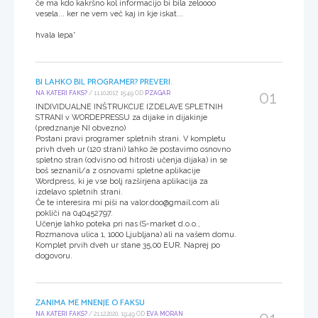
če ma kdo kakršno kol informacijo bi bila zeloooo
vesela... ker ne vem več kaj in kje iskat...
hvala lepa*
BI LAHKO BIL PROGRAMER? PREVERI.
01
NA KATERI FAKS?
/ 11.10.2017, 15:49 OD
PZAGAR
INDIVIDUALNE INŠTRUKCIJE IZDELAVE SPLETNIH
STRANI v WORDEPRESSU za dijake in dijakinje
(predznanje NI obvezno)
Postani pravi programer spletnih strani. V kompletu
privh dveh ur (120 strani) lahko že postavimo osnovno
spletno stran (odvisno od hitrosti učenja dijaka) in se
boš seznanil/a z osnovami spletne aplikacije
Wordpress, ki je vse bolj razširjena aplikacija za
izdelavo spletnih strani.
Če te interesira mi piši na valor.doo@gmail.com ali
pokliči na 040452797.
Učenje lahko poteka pri nas (S-market d.o.o.,
Rozmanova ulica 1, 1000 Ljubljana) ali na vašem domu.
Komplet prvih dveh ur stane 35,00 EUR. Naprej po
dogovoru.
ZANIMA ME MNENJE O FAKSU
NA KATERI FAKS?
/ 21.12.2020, 19:49 OD
EVA MORAN