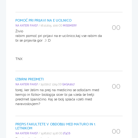
POMOĆ PRI PRIJAVI NA E UCILNICO
00
NA KATERI FAKS?
/ 06.10.2015, 10:00 OD
MISSMERY
Živio
rabim pomoč pri prijavi na e-ucilnico,kaj vse rabim da
bi se prijavila gor ;) :D
TNX
IZBIRNI PREDMETI
00
NA KATERI FAKS?
/ 25.07.2017, 13:09 OD
GAGA2017
torej, ker želim na prej na medicino se odločam med
kemijo in fiziko+ biologija sicer bi pa vzela še tretji
predmet španščino. Kaj se bolj splača vzeti med
naravoslovjem?
PREPIS FAKULTETE V OBDOBJU MED MATURO IN 1.
LETNIKOM
00
NA KATERI FAKS?
/ 15.06.2017, 15:16 OD
2T4C6