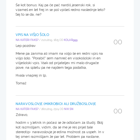
Še kot bonus: Kaj pa če pač nardiš jesenski rok, si
vzameš en let frej in se pol vpišeš redno naslednje leto?
Sej to se da, ne?
VPIS NA VIŠJO ŠOLO
00
NA KATERI FAKS?
/ 21.01.2019, 18:25 OD
KOLAR999
Lep pozdrav
Mene pa zanima ali imam na voljo še en redni vpis na
višjo šolo. "Porabil" sem namreč en visokošolski in en
višješolski vpis. Vsak od prijateljev mi malo drugače
pove, na spletu pa ne najdem tega podatka,
Hvala vnaprej in lp,
Tomaž
NARAVOSLOVJE (MIKROBIO) ALI DRUŽBOSLOVJE
00
NA KATERI FAKS?
/ 28.01.2019, 23:24 OD
NIK SN
Zdravo,
hodim v 3.letnik in počasi se že odločam za študij. Bolj
kot razmišljam, vidim, da se me je res prijel tale
stereotip- naravoslovje je edina možnost za uspeh. In v
tej smeri razmišljam že par let. Problem pa nastane,