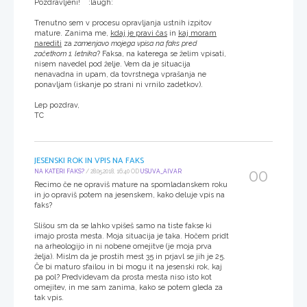
Pozdravljeni! :laugh:
Trenutno sem v procesu opravljanja ustnih izpitov
mature. Zanima me,
kdaj je pravi čas
in
kaj moram
narediti
za
zamenjavo mojega vpisa na faks pred
začetkom 1. letnika
? Faksa, na katerega se želim vpisati,
nisem navedel pod želje. Vem da je situacija
nenavadna in upam, da tovrstnega vprašanja ne
ponavljam (iskanje po strani ni vrnilo zadetkov).
Lep pozdrav,
TC
JESENSKI ROK IN VPIS NA FAKS
00
NA KATERI FAKS?
/ 28.05.2018, 16:40 OD
USUVA_AIVAR
Recimo če ne opraviš mature na spomladanskem roku
in jo opraviš potem na jesenskem, kako deluje vpis na
faks?
Slišou sm da se lahko vpišeš samo na tiste fakse ki
imajo prosta mesta. Moja situacija je taka. Hočem pridt
na arheologijo in ni nobene omejitve (je moja prva
želja). Mislm da je prostih mest 35 in prjavl se jih je 25.
Če bi maturo sfailou in bi mogu it na jesenski rok, kaj
pa pol? Predvidevam da prosta mesta niso isto kot
omejitev, in me sam zanima, kako se potem gleda za
tak vpis.