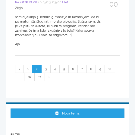
00
NA KATERI FAKS?
/ 04.09.2013, 20:35 OD
AJAT
Živjo,
sem dijakinja 3. letnika gimnazije in razmišljam, da bi
po maturi šla študirati morsko biologijo. Slišala sem, da
je v Splitu fakulteta, ki nudi ta program, vendar me
zanima, če ima kdo izkušnje s to šolo? Kako poteka
izobraževanje? Hvala za odgovore. :)
Aja
1
2
3
4
5
6
7
8
9
10
...
16
17
Nova tema
FILTRI