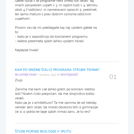
Glede vpisa v te programe nebi smelo biti težav, saj
imam povprečen uspeh v 3. in najbrš tudi v 4. letniku
okoli 4.7 (odličen), in nameravam opraviti 5. predmet,
ter samo maturo s prav dobrim oziroma odličnim
uspehom.
Prosim vas da mi predlagate kaj naj vpišem glede na
to:
- kako je z zaposlitvijo ob končanem programu
- katera predmeta sploh lahko vpišem hkrati
Najlepša hvala!
KAM PO SREDNJI ŠOLI IZ PROGRAMA STROJNI TEHNIK?
01
NA KATERI FAKS?
/ 02.12.2013, 20:52 OD
WHITEGHOST
Živjo
Zanima me kam vse lahko grem po končani srednji
šoli? Nisem čisto prepričan, da me strojništvo toliko
veseli.
Kako pa je z arhitekturo? Ta me zanima že od nekdaj,
vendar sem slišal, da moraš obvezno biti iz gimnazije,
če si iz poklicne baje sploh nimaš šans. Je to res?
ŠTUDIJ MORSKE BIOLOGIJE V SPLITU