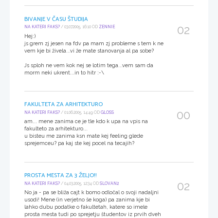
BIVANJE V ČASU ŠTUDIJA
02
NA KATERI FAKS?
/ 03.07.2005, 16:10 OD
ZENNIE
Hej:)
js grem zj jesen na fdv pa mam zj probleme s tem k ne
vem kje bi živela...vi že mate stanovanja al pa sobe?
Js sploh ne vem kok nej se lotim tega...vem sam da
morm neki ukrent...in to hitr :-\
FAKULTETA ZA ARHITEKTURO
00
NA KATERI FAKS?
/ 01.06.2005, 14:49 OD
GLOSS
am... mene zanima ce je tle kdo k upa na vpis na
fakulteto za arhitekturo...
u bisteu me zanima ksn mate kej feeling glede
sprejemceu? pa kaj ste kej pocel na tecajih?
PROSTA MESTA ZA 3 ŽELJO!!
02
NA KATERI FAKS?
/ 04.03.2005, 12:34 OD
SLOVAN2
No ja - pa se bliža cajt k bomo odločal o svoji nadaljni
usodi! Mene (in verjetno še koga) pa zanima kje bi
lahko dubu podatke o fakultetah, katere so imele
prosta mesta tudi po sprejetju študentov iz prvih dveh