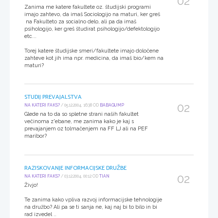
02
Zanima me katere fakultete oz. študijski programi
imajo zahtevo, da imaš Sociologijo na maturi, ker greš
na Fakulteto za socialno delo, ali pa da imaš
psihologijo, ker greš študirat psihologijo/defektologijo
etc...
Torej katere študijske smeri/fakultete imajo določene
zahteve kot jih ima npr. medicina, da imaš bio/kem na
maturi?
STUDIJ PREVAJALSTVA
02
NA KATERI FAKS?
/ 05.12.2004, 16:38 OD
BABAGUMP
Glede na to da so spletne strani naših fakultet
večinoma z*ebane, me zanima kako je kaj s
prevajanjem oz tolmačenjem na FF LJ ali na PEF
maribor?
RAZISKOVANJE INFORMACIJSKE DRUŽBE
02
NA KATERI FAKS?
/ 03.12.2004, 00:12 OD
TIAN
Živjo!
Te zanima kako vpliva razvoj informacijske tehnologije
na družbo? Ali pa se ti sanja ne, kaj naj bi to bilo in bi
rad izvedel ..