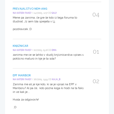
PREVAJALSTVO NEM-ANG
04
NA KATERI FAKS?
/ 24.07.2005, 12:37 OD
SALY
Mene pa zanima, če gre še kdo iz tega foruma to
študirat. Jz sem bla sprejeta v Lj.
pozdravcek ;D
KNJIZNICAR
01
NA KATERI FAKS?
/ 20.07.2005, 09:18 OD
EMA
zanima me ce se lahko v studij knjiznicarstva vpises s
poklicno maturo in kje je ta sola?
EPF MARIBOR
02
NA KATERI FAKS?
/ 18.07.2005, 19:59 OD
KAJA_B
Zanima me ali je kje kdo, ki se je vpisal na EPF v
Mariboru? Al pa če, kdo pozna koga ki hodi na ta faks
in ve kak je...
Hvala za odgovor/e!
;D