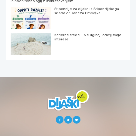
in novih tehnologij z izobraževanjem
Štipendije za dijake iz Štipendijskega
sklada dr. Janeza Drnovška
Karierne srede – Ne ugibaj, odkrij svoje
interese!