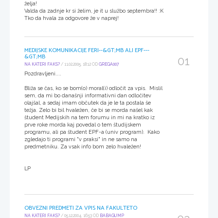
želja!
Valda da zadnje kr si želim, je it u službo septembra!! :K
Tko da hvala za odgovore že v naprej!
MEDIJSKE KOMUNIKACIJE FERI--&GT;MB ALI EPF---
&GT;MB
01
NA KATERI FAKS?
/ 11.02.2005, 18:12 OD
GREGA007
Pozdravljeni....
Bliža se čas, ko se bom(o) moral(i) odločit za vpis. Mislil
sem, da mi bo današnji informativni dan odločitev
olajšal, a sedaj imam občutek da je le ta postala še
težja. Zelo bi bil hvaležen, če bi se morda našel kak
študent Medijskih na tem forumu in mi na kratko iz
prve roke morda kaj povedal o tem študijskem
programu, ali pa študent EPF-a (univ program). Kako
zgledajo ti programi "v praksi" in ne samo na
predmetniku. Za vsak info bom zelo hvaležen!
LP
OBVEZNI PREDMETI ZA VPIS NA FAKULTETO
NA KATERI FAKS?
/ 05.12.2004, 16:53 OD
BABAGUMP