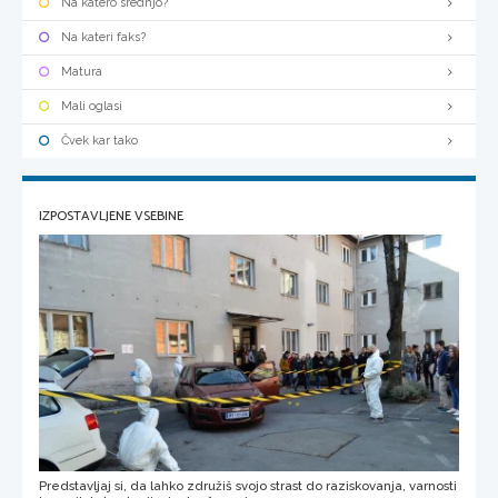
Na katero srednjo?
Na kateri faks?
Matura
Mali oglasi
Čvek kar tako
IZPOSTAVLJENE VSEBINE
Predstavljaj si, da lahko združiš svojo strast do raziskovanja, varnosti