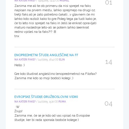
01
NA KATERI FAKS?
/ 19.09.2005, 14:43 OD
MISHEL
Zanima me ali te ob primeru da nisi sprejet na faks
napisan na prvem mestu, lahko sprejmejo na drugi oz.
tretji faks ali je zato potrebno čakati...v glavnem če mi
lahko kdo razloži kako to gre.Poleg tega pa tudi kako je,
če to leto nisi sprejet na faks in želiš še enkrat opravljati
maturo naslednje leto-ali se potem lahko šeenkrat
redno vpišeš na ta faks?!? :B
tnx
ENOPREDMETNI ŠTUDIJ ANGLEŠČINE NA FF
14
NA KATERI FAKS?
/ 24.07.2005, 16:42 OD
ELIN
Hello :)
Gre kdo študirat angleščino (enopredmetno) na Filofax?
Zanima me kdo so moji bodoči kolegi ;)
EVROPSKE ŠTUDIJE-DRUŽBOSLOVNI VIDIKI
04
NA KATERI FAKS?
/ 24.07.2005, 15:30 OD
PUMA
:W
Živjo!
Zanima me, če se je kdo od vas vpisal na Evropske
študije, ker bi rada sponala bodoče kolege:)