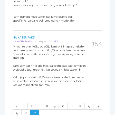
ps.za "tink"
kaksni so sprejemci za industrijsko oblikovanje?
[sem ustvaril novo temo, ker je vprašanje bolj
specifično, pa da je bolj pregledno - moderator]
NA KATER FAKS?
154
NA KATERI FAKS?
/ 02.11.2004, 21:11 OD
JAKA
Mnogi se prav težko odločijo kam bi šli naprej, nekateri
pa imamo srečo in smo (bili ;D) kar odločeni na katero
fakulteto bomo šli po končani gimnaziji in kaj si želite
študirati.
Sam sem kar hitro spoznal, da želim študirati kemijo in
svojo željo tudi uresničil, kar seveda ni bilo težko. 8)
Kako je pa z ostalimi? Že veste kam boste šli naprej, ali
se še vedno odločate in se nikakor ne morete odločit,
ker vas toliko stvari zanima?
1
2
...
8
9
10
11
12
13
14
15
16
17