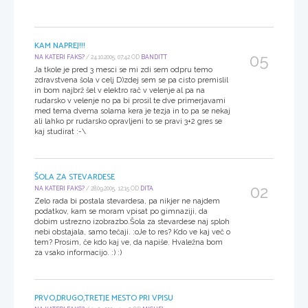
KAM NAPREJ!!!
05
NA KATERI FAKS?
/ 24.10.2005, 07:42 OD
BANDITT
Ja tkole je pred 3 mesci se mi zdi sem odpru temo
zdravstvena šola v celj D)zdej sem se pa cisto premislil
in bom najbrž šel v elektro rač v velenje al pa na
rudarsko v velenje no pa bi prosil te dve primerjavami
med tema dvema solama kera je tezja in to pa se nekaj
ali lahko pr rudarsko opravljeni to se pravi 3+2 gres se
kaj studirat :-\
ŠOLA ZA STEVARDESE
02
NA KATERI FAKS?
/ 28.09.2005, 12:15 OD
DITA
Zelo rada bi postala stevardesa, pa nikjer ne najdem
podatkov, kam se moram vpisat po gimnaziji, da
dobim ustrezno izobrazbo.Šola za stevardese naj sploh
nebi obstajala, samo tečaji. :oJe to res? Kdo ve kaj več o
tem? Prosim, če kdo kaj ve, da napiše. Hvaležna bom
za vsako informacijo. :) :)
PRVO,DRUGO,TRETJE MESTO PRI VPISU