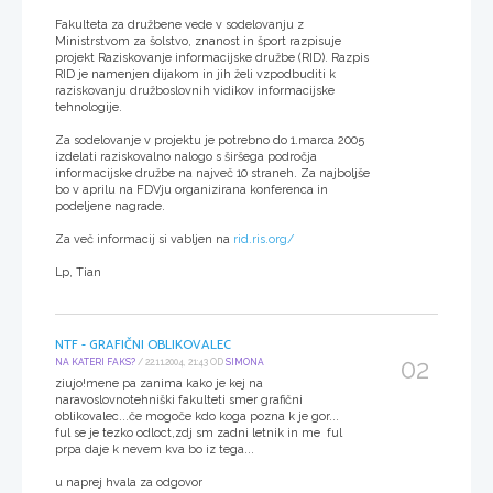
Fakulteta za družbene vede v sodelovanju z
Ministrstvom za šolstvo, znanost in šport razpisuje
projekt Raziskovanje informacijske družbe (RID). Razpis
RID je namenjen dijakom in jih želi vzpodbuditi k
raziskovanju družboslovnih vidikov informacijske
tehnologije.
Za sodelovanje v projektu je potrebno do 1.marca 2005
izdelati raziskovalno nalogo s širšega področja
informacijske družbe na največ 10 straneh. Za najboljše
bo v aprilu na FDVju organizirana konferenca in
podeljene nagrade.
Za več informacij si vabljen na
rid.ris.org/
Lp, Tian
NTF - GRAFIČNI OBLIKOVALEC
02
NA KATERI FAKS?
/ 22.11.2004, 21:43 OD
SIMONA
ziujo!mene pa zanima kako je kej na
naravoslovnotehniški fakulteti smer grafični
oblikovalec...če mogoče kdo koga pozna k je gor...
ful se je tezko odloct,zdj sm zadni letnik in me ful
prpa daje k nevem kva bo iz tega...
u naprej hvala za odgovor