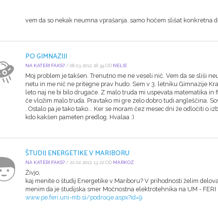
vem da so nekak neumna vprašanja..samo hočem slišat konkretna dejs
PO GIMNAZIJI
NA KATERI FAKS?
/ 08.03.2012, 18:39 OD
NELIE
Moj problem je takšen. Trenutno me ne veseli nič. Vem da se sliši 
netu in me nič ne pritegne prav hudo. Sem v 3. letniku Gimnazije Kran
leto naj ne bi bilo drugače. Z malo truda mi uspevata matematika in 
če vložim malo truda. Pravtako mi gre zelo dobro tudi angleščina. So
. Ostalo pa je tako tako... Ker se moram čez mesec dni že odločiti o
kdo kakšen pameten predlog. Hvalaa :)
ŠTUDIJ ENERGETIKE V MARIBORU
NA KATERI FAKS?
/ 22.02.2012, 13:22 OD
MARKOZ
Živjo,
kaj menite o študij Energetike v Mariboru? V prihodnosti želim delov
menim da je študijska smer Močnostna elektrotehnika na UM - FERI 
www.pe.feri.uni-mb.si/podrocje.aspx?id=9