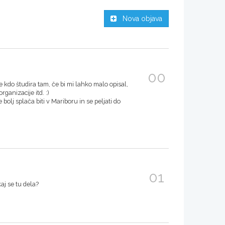
Nova objava
00
kdo študira tam, če bi mi lahko malo opisal,
ganizacije itd. :)
bolj splača biti v Mariboru in se peljati do
01
kaj se tu dela?