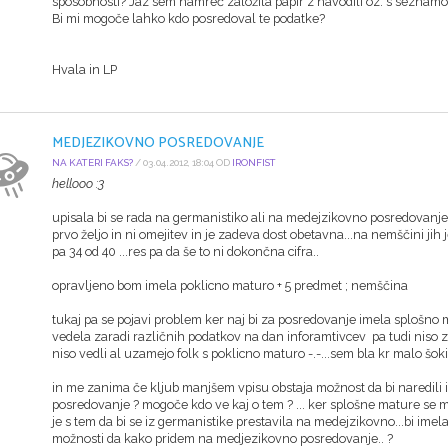
sposobnosti? Jaz sem namreč založila papir z navodili oz. s seznamom
Bi mi mogoče lahko kdo posredoval te podatke?
Hvala in LP
MEDJEZIKOVNO POSREDOVANJE
NA KATERI FAKS?
/ 03.04.2012, 18:04 OD
IRONFIST
hellooo :3
upisala bi se rada na germanistiko ali na medejzikovno posredovanje. 
prvo željo in ni omejitev in je zadeva dost obetavna...na nemščini ji
pa 34 od 40 ...res pa da še to ni dokončna cifra..
opravljeno bom imela poklicno maturo + 5 predmet ; nemščina
tukaj pa se pojavi problem ker naj bi za posredovanje imela splošno
vedela zaradi različnih podatkov na dan inforamtivcev pa tudi niso 
niso vedli al uzamejo folk s poklicno maturo -.-...sem bla kr malo šok
in me zanima če kljub manjšem vpisu obstaja možnost da bi naredili i
posredovanje ? mogoče kdo ve kaj o tem ? ... ker splošne mature se mi
je s tem da bi se iz germanistike prestavila na medejzikovno...bi imela 
možnosti da kako pridem na medjezikovno posredovanje.. ?