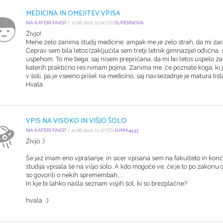
MEDICINA IN OMEJITEV VPISA
NA KATERI FAKS?
/ 17.08.2012, 12:00 OD
SUPERNOVA
Živjo!
Mene zelo zanima študij medicine, ampak me je zelo strah, da mi zaradi
Čeprav sem bila letos (zaključila sem tretji letnik gimnazije) odlična,
uspehom. To me bega, saj nisem prepričana, da mi bo letos uspelo za 
katerih praktično res nimam pojma. Zanima me, če poznate koga, ki j
v šoli, pa je vseeno prišel na medicino, saj navsezadnje je matura tista
Hvala
VPIS NA VISOKO IN VIŠJO ŠOLO
NA KATERI FAKS?
/ 11.08.2012, 11:27 OD
JUMA4433
Živjo :)
Še jaz imam eno vprašanje, in sicer vpisana sem na fakulteto in konču
študija vpisala še na višjo šolo. A kdo mogoče ve, če je to po zakonu 
so govorili o nekih spremembah,...
In kje bi lahko našla seznam višjih šol, ki so brezplačne?
hvala ;)