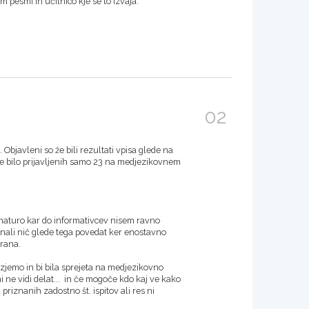
 pesmi in učilnico kje se to izvaja.
02
Objavleni so že bili rezultati vpisa glede na
h je bilo prijavljenih samo 23 na medjezikovnem
 maturo kar do informativcev nisem ravno
znali nič glede tega povedat ker enostavno
irana.
zjemo in bi bila sprejeta na medjezikovno
 ne vidi delat... in če mogoče kdo kaj ve kako
priznanih zadostno št. ispitov ali res ni