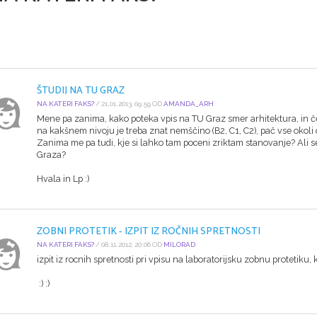
ŠTUDIJ NA TU GRAZ
NA KATERI FAKS?
/ 21.01.2013, 09:59 OD
AMANDA_ARH
Mene pa zanima, kako poteka vpis na TU Graz smer arhitektura, in če 
na kakšnem nivoju je treba znat nemščino (B2, C1, C2), pač vse okoli or
Zanima me pa tudi, kje si lahko tam poceni zriktam stanovanje? Ali se 
Graza?
Hvala in Lp :)
ZOBNI PROTETIK - IZPIT IZ ROČNIH SPRETNOSTI
NA KATERI FAKS?
/ 08.11.2012, 20:06 OD
MILORAD
izpit iz rocnih spretnosti pri vpisu na laboratorijsku zobnu protetiku, 
:) :)