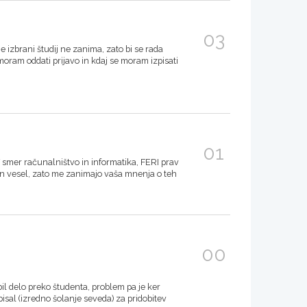
03
e izbrani študij ne zanima, zato bi se rada
oram oddati prijavo in kdaj se moram izpisati
01
smer računalništvo in informatika, FERI prav
 in vesel, zato me zanimajo vaša mnenja o teh
00
il delo preko študenta, problem pa je ker
sal (izredno šolanje seveda) za pridobitev