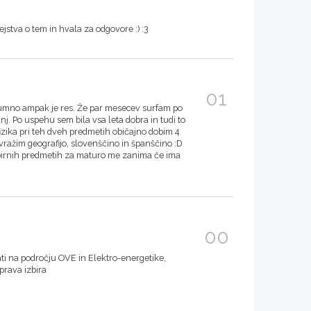
tva o tem in hvala za odgovore :) :3
01
neumno ampak je res. Že par mesecev surfam po
j. Po uspehu sem bila vsa leta dobra in tudi to
fizika pri teh dveh predmetih običajno dobim 4
vražim geografijo, slovenščino in španščino :D
 izbirnih predmetih za maturo me zanima če ima
00
ati na področju OVE in Elektro-energetike,
prava izbira