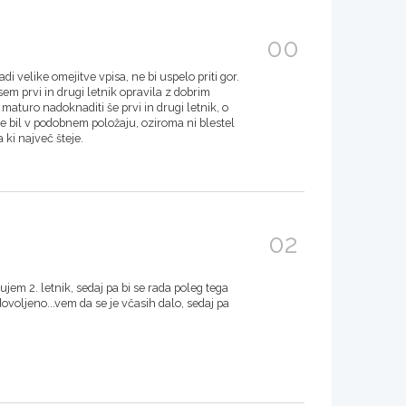
00
 velike omejitve vpisa, ne bi uspelo priti gor.
 sem prvi in drugi letnik opravila z dobrim
maturo nadoknaditi še prvi in drugi letnik, o
e bil v podobnem položaju, oziroma ni blestel
 ki največ šteje.
02
jem 2. letnik, sedaj pa bi se rada poleg tega
dovoljeno...vem da se je včasih dalo, sedaj pa