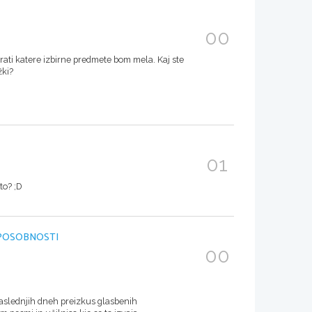
00
rati katere izbirne predmete bom mela. Kaj ste
žki?
01
to? ;D
SPOSOBNOSTI
00
 naslednjih dneh preizkus glasbenih