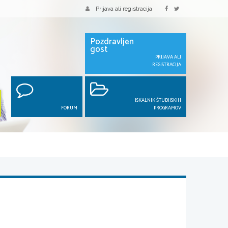
Prijava ali registracija
Pozdravljen
gost
PRIJAVA ALI
REGISTRACIJA
ISKALNIK ŠTUDIJSKIH
FORUM
PROGRAMOV