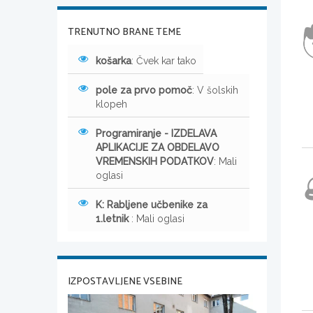
TRENUTNO BRANE TEME
košarka
: Čvek kar tako
pole za prvo pomoč
: V šolskih
klopeh
Programiranje - IZDELAVA
APLIKACIJE ZA OBDELAVO
VREMENSKIH PODATKOV
: Mali
oglasi
K: Rabljene učbenike za
1.letnik
: Mali oglasi
IZPOSTAVLJENE VSEBINE