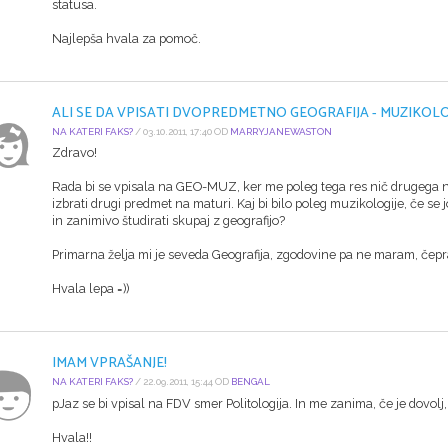
statusa.
Najlepša hvala za pomoč.
ALI SE DA VPISATI DVOPREDMETNO GEOGRAFIJA - MUZIKOLO
NA KATERI FAKS?
/ 03.10.2011, 17:40 OD
MARRYJANEWASTON
Zdravo!
Rada bi se vpisala na GEO-MUZ, ker me poleg tega res nič drugega n
izbrati drugi predmet na maturi. Kaj bi bilo poleg muzikologije, če s
in zanimivo študirati skupaj z geografijo?
Primarna želja mi je seveda Geografija, zgodovine pa ne maram, čepr
Hvala lepa =))
IMAM VPRAŠANJE!
NA KATERI FAKS?
/ 22.09.2011, 15:44 OD
BENGAL
pJaz se bi vpisal na FDV smer Politologija. In me zanima, če je dovol
Hvala!!