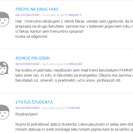
PREPIS NA DRUG FAKS
NA KATERI FAKS?
/ 21.02.2012, 16:46 OD
MMASYY
Hej! :) trenutno obiskujem 1. letnik faksa, vendar sem ugotovila da m
prepisala na drugo fakulteto. zanima me, v katerem prijavnem roku m
iz faksa, kamor sem trenuntno vpisana?
hvala za odgovore
POMOČ PRI IZBIRI
NA KATERI FAKS?
/ 19.01.2012, 23:42 OD
MRLOLEK
Na kratko in jedrnato, neodločen sem med tremi fakultetami FAMNIT 
tako smer rač. in info. in fakulteto za energetiko. Obojno me zanima
fakultetah oz. smereh, o predmetih, učni snovi, profesorjih itd.
STATUS ŠTUDENTA
NA KATERI FAKS?
/ 25.11.2011, 15:05 OD
THEONE
Pozdravljeni!
Nujno bi potreboval status študenta. Letos pauziram in sedaj sem dob
nimam statusa in sredi šolskega leta nimam pojma kam bi se lahko vpi