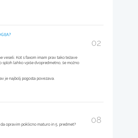
GIJA?
02
e veseli. Kot s faxom imam prav tako težave
e jo sploh lahko vpiše dvopredmetno, še možno
av je najbolj pogosta povezava.
08
j, da opravim poklicno maturo in 5. predmet?