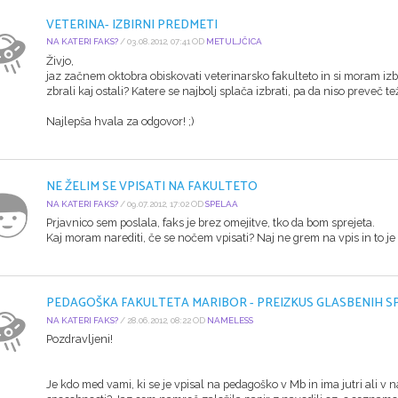
VETERINA- IZBIRNI PREDMETI
NA KATERI FAKS?
/ 03.08.2012, 07:41 OD
METULJČICA
Živjo,
jaz začnem oktobra obiskovati veterinarsko fakulteto in si moram izb
zbrali kaj ostali? Katere se najbolj splača izbrati, pa da niso preveč te
Najlepša hvala za odgovor! ;)
NE ŽELIM SE VPISATI NA FAKULTETO
NA KATERI FAKS?
/ 09.07.2012, 17:02 OD
SPELAA
Prjavnico sem poslala, faks je brez omejitve, tko da bom sprejeta.
Kaj moram narediti, če se nočem vpisati? Naj ne grem na vpis in to je 
PEDAGOŠKA FAKULTETA MARIBOR - PREIZKUS GLASBENIH 
NA KATERI FAKS?
/ 28.06.2012, 08:22 OD
NAMELESS
Pozdravljeni!
Je kdo med vami, ki se je vpisal na pedagoško v Mb in ima jutri ali v