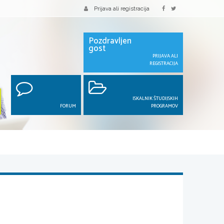
Prijava ali registracija
Pozdravljen
gost
PRIJAVA ALI
REGISTRACIJA
ISKALNIK ŠTUDIJSKIH
FORUM
PROGRAMOV