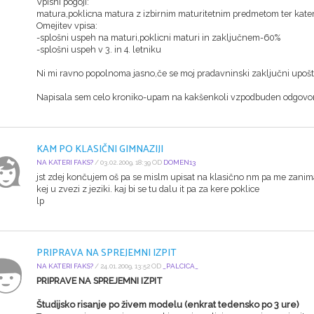
Vpisni pogoji:
matura,poklicna matura z izbirnim maturitetnim predmetom ter kater
Omejitev vpisa:
-splošni uspeh na maturi,poklicni maturi in zaključnem-60%
-splošni uspeh v 3. in 4. letniku
Ni mi ravno popolnoma jasno,če se moj pradavninski zaključni upošte
Napisala sem celo kroniko-upam na kakšenkoli vzpodbuden odgovo
KAM PO KLASIČNI GIMNAZIJI
NA KATERI FAKS?
/ 03.02.2009, 18:39 OD
DOMEN13
jst zdej končujem oš pa se mislm upisat na klasično nm pa me zanima
kej u zvezi z jeziki. kaj bi se tu dalu it pa za kere poklice
lp
PRIPRAVA NA SPREJEMNI IZPIT
NA KATERI FAKS?
/ 24.01.2009, 13:52 OD
_PALCICA_
PRIPRAVE NA SPREJEMNI IZPIT
Študijsko risanje po živem modelu (enkrat tedensko po 3 ure)