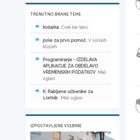
TRENUTNO BRANE TEME
košarka
: Čvek kar tako
pole za prvo pomoč
: V šolskih
klopeh
Programiranje - IZDELAVA
APLIKACIJE ZA OBDELAVO
VREMENSKIH PODATKOV
: Mali
oglasi
K: Rabljene učbenike za
1.letnik
: Mali oglasi
IZPOSTAVLJENE VSEBINE