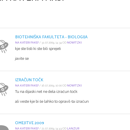
BIOTEHNIŠKA FAKULTETA - BIOLOGIJA
NA KATERI FAKS?
/ 31.07.2009, 14:34 OD
NOWITZKI
kje ste tisti ki ste bili sprejeti
javite se
IZRAČUN TOČK
NA KATERI FAKS?
/ 16.07.2009, 10:00 OD
NOWITZKI
Tu na dijaski.net ne dela izračun točk
ali veste kje bi še lahko to opravil-ta izračun
OMEJITVE 2009
NA KATERI FAKS?
/ 21.07.2009, 14:43 OD
LANZUR