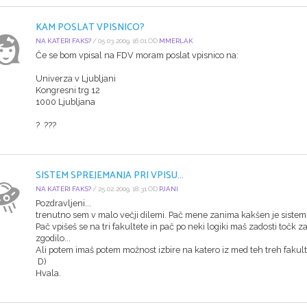
KAM POSLAT VPISNICO?
NA KATERI FAKS?
/ 05.03.2009, 16:01 OD
MMERLAK
Če se bom vpisal na FDV moram poslat vpisnico na:
Univerza v Ljubljani
Kongresni trg 12
1000 Ljubljana
? ???
SISTEM SPREJEMANJA PRI VPISU...
NA KATERI FAKS?
/ 25.02.2009, 18:31 OD
PJANI
Pozdravljeni...
trenutno sem v malo večji dilemi. Pač mene zanima kakšen je sistem 
Pač vpišeš se na tri fakultete in pač po neki logiki maš zadosti točk 
zgodilo...
Ali potem imaš potem možnost izbire na katero iz med teh treh fakulte
D)
Hvala.