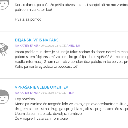
Ker so danes po pošti že prišla obvestila ali si sprejet ali ne me zanim
potrebnih za kater fax)
Hvala za pomoč
DEJANSKI VPIS NA FAKS
NA KATERI FAKS?
/ 06.07.2009, 22:34 OD
AMELIE18
Imam problem in sicer je situacija taka: recimo da dobro naredim maturo
potem s tem "dejanskim" vpisom, ko greš tja ,da se vpišeš? Ali kdo mog
najdla informacij. Grem namreč v London čez poletje in če bo vpis 
Kako pa naj bi zgledalo to pooblastilo?
VPRAŠANJE GLEDE OMEJITEV
NA KATERI FAKS?
/ 05.04.2009, 17:07 OD
*TINK*
Lep pozdrav.
Mene pa zanima če mogoče kdo ve kako je pri dvopredmetnem študij
drugem pa ne....si na drugega sprejet takoj ali si sprejet samo če si s
Upam da sem napisala dovolj razumljivo.
Že v naprej hvala za informacije