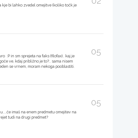
02
a kje bi lahko zvedel omejitve (koliko točk je
05
 :P in sm sprejeta na faks (filofax).. kaj je
oče ve, kdaj približno je to?.. sama nisem
preden se vrnem, moram nekoga pooblastiti.
05
u....če imaš na enem predmetu omejitev na
prejet tudi na drugi predmet?