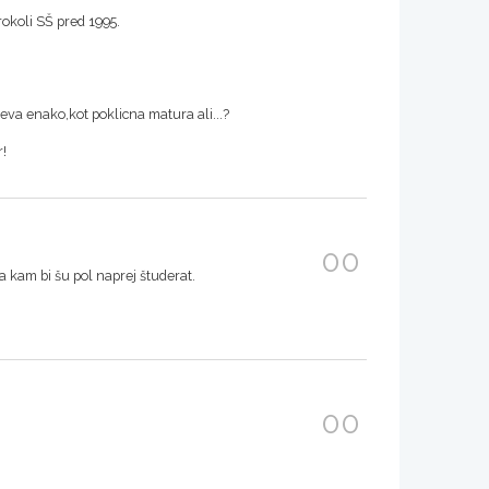
okoli SŠ pred 1995.
va enako,kot poklicna matura ali...?
r!
00
 kam bi šu pol naprej študerat.
00