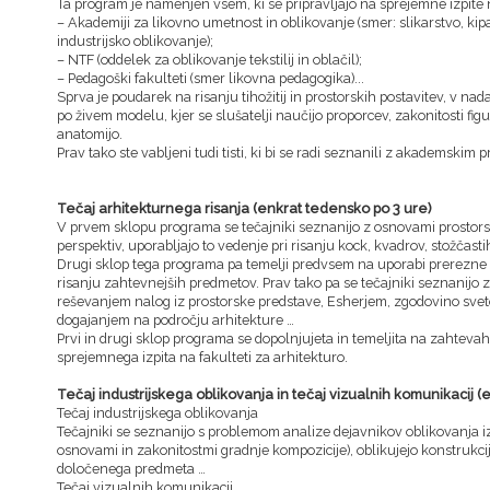
Ta program je namenjen vsem, ki se pripravljajo na sprejemne izpite 
– Akademiji za likovno umetnost in oblikovanje (smer: slikarstvo, kip
industrijsko oblikovanje);
– NTF (oddelek za oblikovanje tekstilij in oblačil);
– Pedagoški fakulteti (smer likovna pedagogika)...
Sprva je poudarek na risanju tihožitij in prostorskih postavitev, v n
po živem modelu, kjer se slušatelji naučijo proporcev, zakonitosti fig
anatomijo.
Prav tako ste vabljeni tudi tisti, ki bi se radi seznanili z akademskim p
Tečaj arhitekturnega risanja (enkrat tedensko po 3 ure)
V prvem sklopu programa se tečajniki seznanijo z osnovami prostors
perspektiv, uporabljajo to vedenje pri risanju kock, kvadrov, stožčasti
Drugi sklop tega programa pa temelji predvsem na uporabi prerezne met
risanju zahtevnejših predmetov. Prav tako pa se tečajniki seznanijo z 
reševanjem nalog iz prostorske predstave, Esherjem, zgodovino svet
dogajanjem na področju arhitekture …
Prvi in drugi sklop programa se dopolnjujeta in temeljita na zahtevah
sprejemnega izpita na fakulteti za arhitekturo.
Tečaj industrijskega oblikovanja in tečaj vizualnih komunikacij 
Tečaj industrijskega oblikovanja
Tečajniki se seznanijo s problemom analize dejavnikov oblikovanja iz
osnovami in zakonitostmi gradnje kompozicije), oblikujejo konstrukci
določenega predmeta …
Tečaj vizualnih komunikacij