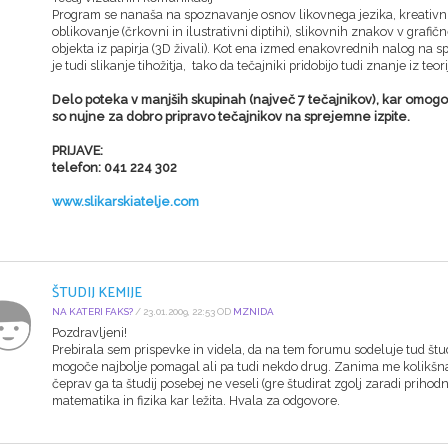
Program se nanaša na spoznavanje osnov likovnega jezika, kreativn
oblikovanje (črkovni in ilustrativni diptihi), slikovnih znakov v grafič
objekta iz papirja (3D živali). Kot ena izmed enakovrednih nalog na 
je tudi slikanje tihožitja, tako da tečajniki pridobijo tudi znanje iz teori
Delo poteka v manjših skupinah (največ 7 tečajnikov), kar omog
so nujne za dobro pripravo tečajnikov na sprejemne izpite.
PRIJAVE:
telefon: 041 224 302
www.slikarskiatelje.com
ŠTUDIJ KEMIJE
NA KATERI FAKS?
/ 23.01.2009, 22:53 OD
MZNIDA
Pozdravljeni!
Prebirala sem prispevke in videla, da na tem forumu sodeluje tud štu
mogoče najbolje pomagal ali pa tudi nekdo drug. Zanima me kolikšna 
čeprav ga ta študij posebej ne veseli (gre študirat zgolj zaradi priho
matematika in fizika kar ležita. Hvala za odgovore.