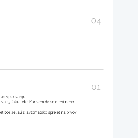
04
01
pri vpisovanju.
za vse 3 fakultete. Kar vem da se meni nebo
t boš šel ali si avtomatsko sprejet na prvo?