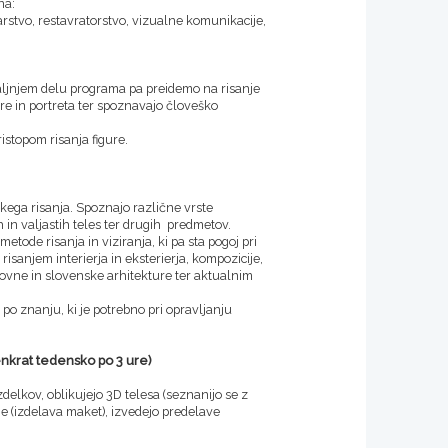
na:
arstvo, restavratorstvo, vizualne komunikacije,
adaljnjem delu programa pa preidemo na risanje
ure in portreta ter spoznavajo človeško
ristopom risanja figure.
kega risanja. Spoznajo različne vrste
h in valjastih teles ter drugih predmetov.
ode risanja in viziranja, ki pa sta pogoj pri
risanjem interierja in eksterierja, kompozicije,
ovne in slovenske arhitekture ter aktualnim
 po znanju, ki je potrebno pri opravljanju
(enkrat tedensko po 3 ure)
delkov, oblikujejo 3D telesa (seznanijo se z
je (izdelava maket), izvedejo predelave