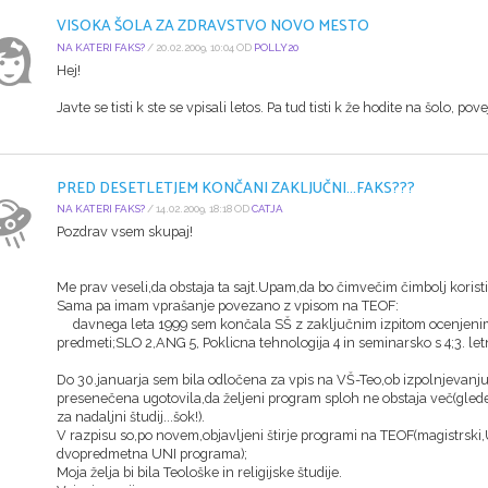
VISOKA ŠOLA ZA ZDRAVSTVO NOVO MESTO
NA KATERI FAKS?
/ 20.02.2009, 10:04 OD
POLLY20
Hej!
Javte se tisti k ste se vpisali letos. Pa tud tisti k že hodite na šolo, povej
PRED DESETLETJEM KONČANI ZAKLJUČNI...FAKS???
NA KATERI FAKS?
/ 14.02.2009, 18:18 OD
CATJA
Pozdrav vsem skupaj!
Me prav veseli,da obstaja ta sajt.Upam,da bo čimvečim čimbolj koristi
Sama pa imam vprašanje povezano z vpisom na TEOF:
davnega leta 1999 sem končala SŠ z zaključnim izpitom ocenjenim s 4
predmeti;SLO 2,ANG 5, Poklicna tehnologija 4 in seminarsko s 4;3. letni
Do 30.januarja sem bila odločena za vpis na VŠ-Teo,ob izpolnjevanju
presenečena ugotovila,da željeni program sploh ne obstaja več(glede
za nadaljni študij...šok!).
V razpisu so,po novem,objavljeni štirje programi na TEOF(magistrski,U
dvopredmetna UNI programa);
Moja želja bi bila Teološke in religijske študije.