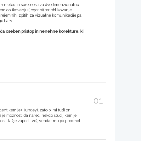
ih metod in spretnosti za dvodimenzionalno
nem oblikovanju (logotipi) ter oblikovanje
sprejemnih izpitih za vizualne komunikacije pa
je barv.
oča oseben pristop in nenehne korekture, ki
01
dent kemije (Hundey), zato bi mi tudi on
je možnost, da naredi nekdo študij kemije,
dnosti-lažje zaposlitve), vendar mu pa predmet