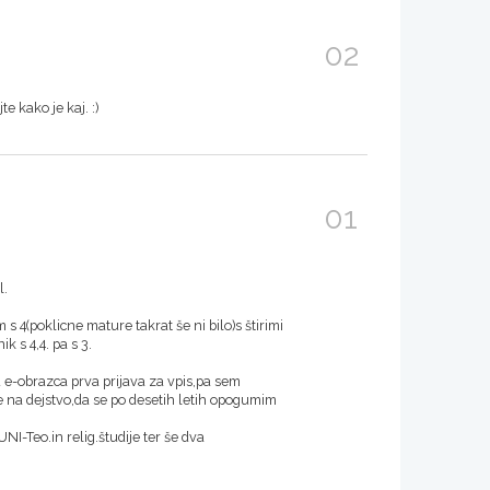
02
te kako je kaj. :)
01
l.
(poklicne mature takrat še ni bilo)s štirimi
k s 4,4. pa s 3.
 e-obrazca prva prijava za vpis,pa sem
 na dejstvo,da se po desetih letih opogumim
NI-Teo.in relig.študije ter še dva