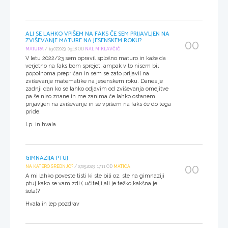
ALI SE LAHKO VPIŠEM NA FAKS ČE SEM PRIJAVLJEN NA
ZVIŠEVANJE MATURE NA JESENSKEM ROKU?
00
MATURA
/ 19.07.2023, 09:18 OD
NAL MIKLAVČIČ
V letu 2022/23 sem opravil splošno maturo in kaže da
verjetno na faks bom sprejet, ampak v to nisem bil
popolnoma prepričan in sem se zato prijavil na
zviševanje matematike na jesenskem roku. Danes je
zadnji dan ko se lahko odjavim od zviševanja omejitve
pa še niso znane in me zanima če lahko ostanem
prijavljen na zviševanje in se vpišem na faks če do tega
pride.
Lp. in hvala
GIMNAZIJA PTUJ
00
NA KATERO SREDNJO?
/ 07.05.2023, 17:11 OD
MATICA
A mi lahko poveste tisti ki ste bili oz. ste na gimnaziji
ptuj kako se vam zdi ( učitelji,ali je težko,kakšna je
šola)?
Hvala in lep pozdrav