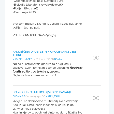
-Geografske značilnosti Slovenije 4 (8€)
-Biologija laboratorijske vaje/delo (2€)
-Podjetništvo 1 (2€)
-Ekonomija 1 (2€)
prevzem možen v Kranju, Ljubljani, Radovljici, lahko
pošljem tudi po pošti.
VSE INFORMACIJE NA 040584514
ANGLEŠČINA DRUGI LETNIK OKOLJEVARSTVENI
TEHNIK....
00
V ŠOLSKIH KLOPEH
/ 08.10.2013, 17:26 OD
NSARA
Nujno bi potrebovala gradivo za drugi letnik
okoljevarstveni tehnik in sicer po učbeniku
Headway
fourth edition, od lekcije 5 pa do 9
.
Najlepša hvala vsem za pomoč!!! ;)
DOBRODELNO MULTIMEDIJSKO PREDAVANJE
00
DOGAJA SE
/ 24.10.2013, 15:24 OD
MATEJ_TOULI
Vabljeni na dobrodelno multimedijsko predavanje...
Kdo in kaj: Matej Košir, Indonezija: od Balija do
skrivnostnega Sulavezija
Kdaj in kje: 07.11. ob 18. uri, Antonov dom, Tržaška 85,