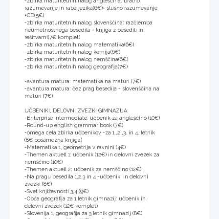
-zbirka maturitetnih nalog angleščina: bralno
razumevanje in raba jezika(6€)+ slušno razumevanje
+CD(5€)
-zbirka maturitetnih nalog slovenščina: razčlemba
neumetnostnega besedila + knjiga z besedili in
rešitvami(7€ komplet)
-zbirka maturitetnih nalog matematika(6€)
-zbirka maturitetnih nalog kemija(6€)
-zbirka maturitetnih nalog nemščina(6€)
-zbirka maturitetnih nalog geografija(7€)
-avantura matura: matematika na maturi (7€)
-avantura matura: čez prag besedila - slovenščina na
maturi (7€)
UČBENIKI, DELOVNI ZVEZKI GIMNAZIJA:
-Enterprise Intermediate: učbenik za angleščino (10€)
-Round-up english grammar book (7€)
-omega cela zbirka učbenikov -za 1.,2.,3. in 4. letnik
(8€ posamezna knjiga)
-Matematika 1, geometrija v ravnini (4€)
-Themen aktuell 1: učbenik (12€) in delovni zvezek za
nemščino (10€)
-Themen aktuell 2: učbenik za nemščino (12€)
-Na pragu besedila 1,2,3 in 4 -učbeniki in delovni
zvezki (8€)
-Svet književnosti 3,4 (9€)
-Obča geografija za 1.letnik gimnazij: učbenik in
delovni zvezek (12€ komplet)
-Slovenija 1, geografija za 3.letnik gimnazij (8€)