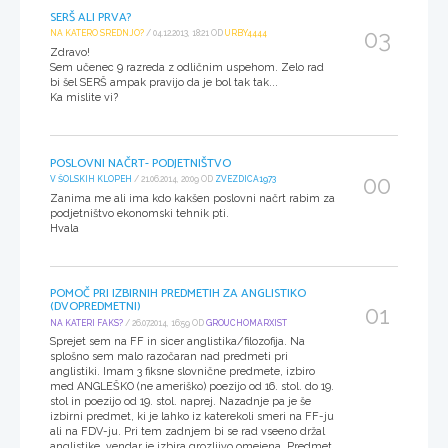
SERŠ ALI PRVA?
03
NA KATERO SREDNJO?
/ 04.12.2013, 18:21 OD
URBY4444
Zdravo!
Sem učenec 9 razreda z odličnim uspehom. Zelo rad
bi šel SERŠ ampak pravijo da je bol tak tak...
Ka mislite vi?
POSLOVNI NAČRT- PODJETNIŠTVO
00
V ŠOLSKIH KLOPEH
/ 21.06.2014, 20:09 OD
ZVEZDICA1973
Zanima me ali ima kdo kakšen poslovni načrt rabim za
podjetništvo ekonomski tehnik pti.
Hvala
POMOČ PRI IZBIRNIH PREDMETIH ZA ANGLISTIKO
(DVOPREDMETNI)
01
NA KATERI FAKS?
/ 26.07.2014, 16:59 OD
GROUCHOMARXIST
Sprejet sem na FF in sicer anglistika/filozofija. Na
splošno sem malo razočaran nad predmeti pri
anglistiki. Imam 3 fiksne slovnične predmete, izbiro
med ANGLEŠKO (ne ameriško) poezijo od 16. stol. do 19.
stol in poezijo od 19. stol. naprej. Nazadnje pa je še
izbirni predmet, ki je lahko iz katerekoli smeri na FF-ju
ali na FDV-ju. Pri tem zadnjem bi se rad vseeno držal
anglistike, vendar je izbira grozljivo omejena. Predmet,