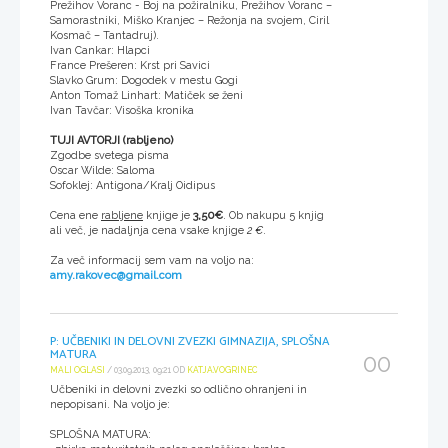
Prežihov Voranc - Boj na požiralniku, Prežihov Voranc –
Samorastniki, Miško Kranjec – Režonja na svojem, Ciril
Kosmač – Tantadruj).
Ivan Cankar: Hlapci
France Prešeren: Krst pri Savici
Slavko Grum: Dogodek v mestu Gogi
Anton Tomaž Linhart: Matiček se ženi
Ivan Tavčar: Visoška kronika
TUJI AVTORJI (rabljeno)
Zgodbe svetega pisma
Oscar Wilde: Saloma
Sofoklej: Antigona/Kralj Oidipus
Cena ene
rabljene
knjige je
3,50€
. Ob nakupu 5 knjig
ali več, je nadaljnja cena vsake knjige
2 €
.
Za več informacij sem vam na voljo na:
amy.rakovec@gmail.com
P: UČBENIKI IN DELOVNI ZVEZKI GIMNAZIJA, SPLOŠNA
MATURA
00
MALI OGLASI
/ 03.09.2013, 09:21 OD
KATJA.VOGRINEC
Učbeniki in delovni zvezki so odlično ohranjeni in
nepopisani. Na voljo je:
SPLOŠNA MATURA: