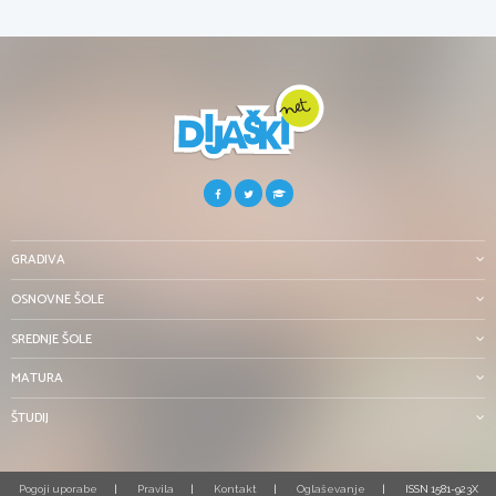
GRADIVA
OSNOVNE ŠOLE
SREDNJE ŠOLE
MATURA
ŠTUDIJ
Pogoji uporabe
Pravila
Kontakt
Oglaševanje
ISSN 1581-923X