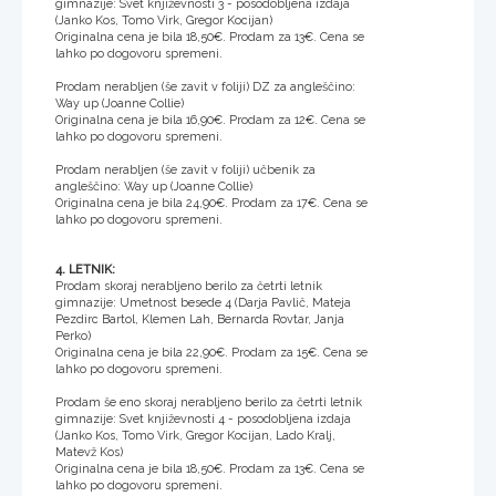
gimnazije: Svet književnosti 3 - posodobljena izdaja
(Janko Kos, Tomo Virk, Gregor Kocijan)
Originalna cena je bila 18,50€. Prodam za 13€. Cena se
lahko po dogovoru spremeni.
Prodam nerabljen (še zavit v foliji) DZ za angleščino:
Way up (Joanne Collie)
Originalna cena je bila 16,90€. Prodam za 12€. Cena se
lahko po dogovoru spremeni.
Prodam nerabljen (še zavit v foliji) učbenik za
angleščino: Way up (Joanne Collie)
Originalna cena je bila 24,90€. Prodam za 17€. Cena se
lahko po dogovoru spremeni.
4. LETNIK:
Prodam skoraj nerabljeno berilo za četrti letnik
gimnazije: Umetnost besede 4 (Darja Pavlič, Mateja
Pezdirc Bartol, Klemen Lah, Bernarda Rovtar, Janja
Perko)
Originalna cena je bila 22,90€. Prodam za 15€. Cena se
lahko po dogovoru spremeni.
Prodam še eno skoraj nerabljeno berilo za četrti letnik
gimnazije: Svet književnosti 4 - posodobljena izdaja
(Janko Kos, Tomo Virk, Gregor Kocijan, Lado Kralj,
Matevž Kos)
Originalna cena je bila 18,50€. Prodam za 13€. Cena se
lahko po dogovoru spremeni.