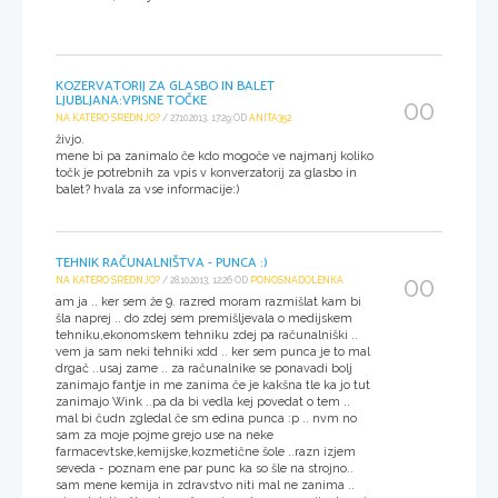
KOZERVATORIJ ZA GLASBO IN BALET
LJUBLJANA:VPISNE TOČKE
00
NA KATERO SREDNJO?
/ 27.10.2013, 17:29 OD
ANITA352
živjo.
mene bi pa zanimalo če kdo mogoče ve najmanj koliko
točk je potrebnih za vpis v konverzatorij za glasbo in
balet? hvala za vse informacije:)
TEHNIK RAČUNALNIŠTVA - PUNCA :)
00
NA KATERO SREDNJO?
/ 28.10.2013, 12:26 OD
PONOSNADOLENKA
am ja .. ker sem že 9. razred moram razmišlat kam bi
šla naprej .. do zdej sem premišljevala o medijskem
tehniku,ekonomskem tehniku zdej pa računalniški ..
vem ja sam neki tehniki xdd .. ker sem punca je to mal
drgač ..usaj zame .. za računalnike se ponavadi bolj
zanimajo fantje in me zanima če je kakšna tle ka jo tut
zanimajo Wink ..pa da bi vedla kej povedat o tem ..
mal bi čudn zgledal če sm edina punca :p .. nvm no
sam za moje pojme grejo use na neke
farmacevtske,kemijske,kozmetične šole ..razn izjem
seveda - poznam ene par punc ka so šle na strojno..
sam mene kemija in zdravstvo niti mal ne zanima ..