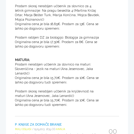
Prodam skoraj nerabljen učbenik za slovnico za 4.
letnik gimnazije: Na pragu besedila 4 (Martina Križaj
Ortar, Marja Bešter Turk, Marija Končina, Mojca Bavdek,
Mojca Poznanovič)
Originalna cena je bila 18,85€. Prodam za 13€. Cena se
lahko po dogovoru spremeni.
Prodam rabljen DZ za biologijo: Biologija za gimnazija
Originalna cena je bila 17,50€. Prodam za 8€. Cena se
lahko po dogovoru spremeni.
MATURA:
Prodam nerabljen učbenik za slovnico na maturi:
Slovenščina - jezik na maturi (Ana Jesenovec, Jaka
Lenardič)
Originalna cena je bila 15,70€. Prodam za 10€. Cena se
lahko po dogovoru tudi spremeni.
Prodam skoraj nerabljen učbenik za književnost na
maturi (Ana Jesenovec, Jaka Lenardič)
Originalna cena je bila 15,70€. Prodam za 10€. Cena se
lahko po dogovoru tudi spremeni.
P: KNJIGE ZA DOMAČE BRANJE
00
MALI OGLASI
/ 05.09.2013, 18:39 OD
ANNJA