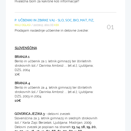
Hvaležna bom za kakršne koli informacije!!
P: UČBENIKI IN ZBIRKE VAJ - SLO, SOC, BIO, MAT, FIZ,
01
MALI OGLASI
/ 22.07.2013, 16:01 OD
KEK
Prodajam naslednje učbenike in delovne zvezke:
SLOVENŠČINA
BRANJA 1
Berilo in učbenik za 1. letnik gimnazij ter štiriletnih
strokovnih šol / Darinka Ambrož ... [et al.]; Ljubljana;
DZS, 2004
10€
BRANJA 4
Berilo in učbenik za 4. letnik gimnazij ter štiriletnih
strokovnih šol / Darinka Ambrož ... [et al.]; Ljubljana:
DZS, 2003 in 2004
10€
GOVORICA JEZIKA 3
- delovni zvezek
Slovenščina za 3. letnik gimnazij in srednjih strokovnih
šol / Karla Zajc Berzelak; Ljubljana: Modrijan, 2009
Delovni zvezek je popisan na straneh
13,
14, 18, 19, 20,