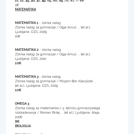
21, 22, 45, 46, 47, 49, 65, 66, 69, 70, 87,
in
88
.
5€
MATEMATIKA
MATEMATIKA 1
- zbirka nalog
Zbirka nalog za gimnazije / Olga Arnuš ... [et al.];
Ljubljana: DZS, 2009
10€
MATEMATIKA 2
- zbirka nalog
Zbirka nalog za gimnazije / Olga Arnuš ... [et al.];
Ljubljana: DZS, 2010
10€
MATEMATIKA 3
- zbirka nalog
Zbirka nalog za gimnazije / Mirjam Bon Klanjšček ...
[et al.]; Ljubljana: DZS, 2009
10€
OMEGA 3
Zbirka nalog za matematiko v 3. letniku gimnazijskega
izobraževanja / Roman Brilej ... [et al.]; Ljubljana: Ataja,
2006
8€
BIOLOGIJA