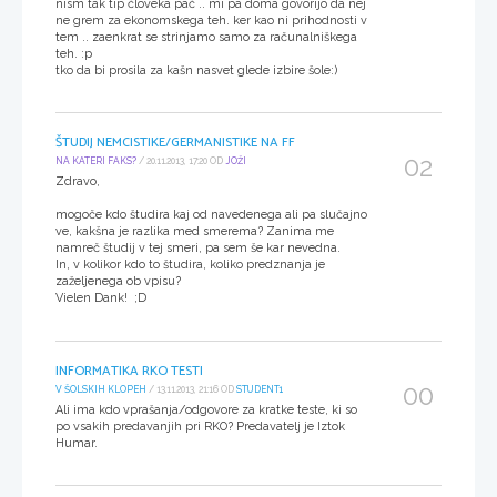
nism tak tip človeka pač .. mi pa doma govorijo da nej
ne grem za ekonomskega teh. ker kao ni prihodnosti v
tem .. zaenkrat se strinjamo samo za računalniškega
teh. :p
tko da bi prosila za kašn nasvet glede izbire šole:)
ŠTUDIJ NEMCISTIKE/GERMANISTIKE NA FF
02
NA KATERI FAKS?
/ 20.11.2013, 17:20 OD
JOŽI
Zdravo,
mogoče kdo študira kaj od navedenega ali pa slučajno
ve, kakšna je razlika med smerema? Zanima me
namreč študij v tej smeri, pa sem še kar nevedna.
In, v kolikor kdo to študira, koliko predznanja je
zaželjenega ob vpisu?
Vielen Dank! ;D
INFORMATIKA RKO TESTI
00
V ŠOLSKIH KLOPEH
/ 13.11.2013, 21:16 OD
STUDENT1
Ali ima kdo vprašanja/odgovore za kratke teste, ki so
po vsakih predavanjih pri RKO? Predavatelj je Iztok
Humar.