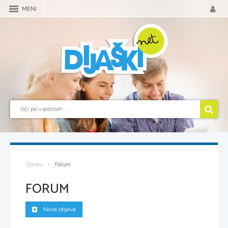
MENI
Domov
Forum
FORUM
Nova objava