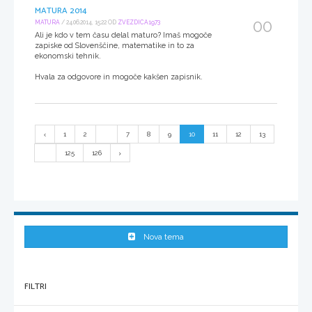
MATURA 2014
00
MATURA
/ 24.06.2014, 15:22 OD
ZVEZDICA1973
Ali je kdo v tem času delal maturo? Imaš mogoče
zapiske od Slovenščine, matematike in to za
ekonomski tehnik.
Hvala za odgovore in mogoče kakšen zapisnik.
1
2
...
7
8
9
10
11
12
13
...
125
126
Nova tema
FILTRI