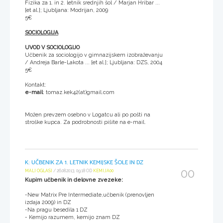
Fizika za 1. in 2. letnik srednjih šol / Marjan Hribar ...
[et al.]; Ljubljana: Modrijan, 2009
5€
SOCIOLOGIJA
UVOD V SOCIOLOGIJO
Učbenik za sociologijo v gimnazijskem izobraževanju
/ Andreja Barle-Lakota ... [et al.]; Ljubljana: DZS, 2004
5€
Kontakt:
e-mail
: tomaz.kek42(at)gmail.com
Možen prevzem osebno v Logatcu ali po pošti na
stroške kupca. Za podrobnosti pišite na e-mail.
K: UČBENIK ZA 1. LETNIK KEMIJSKE ŠOLE IN DZ
00
MALI OGLASI
/ 26.08.2013, 09:18 OD
KEMIJA00
Kupim učbenik in delovne zvezeke:
-New Matrix Pre Intermediate,učbenik (prenovljen
izdaja 2009) in DZ
-Na pragu besedila 1 DZ
- Kemijo razumem, kemijo znam DZ