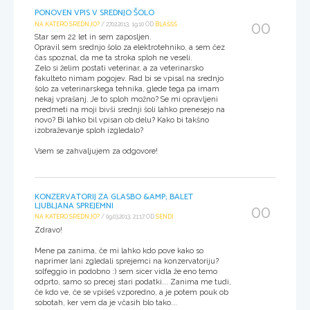
PONOVEN VPIS V SREDNJO ŠOLO
00
NA KATERO SREDNJO?
/ 27.02.2013, 19:10 OD
BLAŠŠŠ
Star sem 22 let in sem zaposljen.
Opravil sem srednjo šolo za elektrotehniko, a sem čez
čas spoznal, da me ta stroka sploh ne veseli.
Zelo si želim postati veterinar, a za veterinarsko
fakulteto nimam pogojev. Rad bi se vpisal na srednjo
šolo za veterinarskega tehnika, glede tega pa imam
nekaj vprašanj. Je to sploh možno? Se mi opravljeni
predmeti na moji bivši srednji šoli lahko prenesejo na
novo? Bi lahko bil vpisan ob delu? Kako bi takšno
izobraževanje sploh izgledalo?
Vsem se zahvaljujem za odgovore!
KONZERVATORIJ ZA GLASBO &AMP; BALET
LJUBLJANA SPREJEMNI
00
NA KATERO SREDNJO?
/ 09.03.2013, 21:17 OD
SENDI
Zdravo!
Mene pa zanima, če mi lahko kdo pove kako so
naprimer lani zgledali sprejemci na konzervatoriju?
solfeggio in podobno :) sem sicer vidla že eno temo
odprto, samo so precej stari podatki... Zanima me tudi,
če kdo ve, če se vpišeš vzporedno, a je potem pouk ob
sobotah, ker vem da je včasih blo tako...