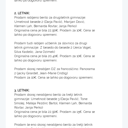
lahko po dogovoru spremeni.
2. LETNIK:
Prodam rabljeno berilo za drugiletnik gimnazije:
Umetnost besede 2 (Darja Pavlič, Marijan Dović,
Klemen Lah, Bernarda Rovtar, Janja Perko)
Originalna cena je bila 22,90€. Prodam za 10€. Cena se
lahko po dogovoru spremeni.
Prodam tudi rabljen učbenik za slovnico za drugi
letnik gimnazije: Z besedo do besede 2 (Jerca Vogel,
Silva Kastelic, Jana Ozimek)
Originalna cena je bila 20,40€. Prodam za 10€. Cena se
lahko po dogovoru spremeni.
Prodam skoraj nerabljen DZ za francoščino: Panorama
2 (jacky Girardet, Jean-Marie Cridlig)
Prodam za 10€. Cena se lahko po dogovoru spremeni.
3. LETNIK:
Prodam skoraj nerabljeno berilo za tretji letnik
gimnazije: Umetnost besede 3 (Darja Pavlič, Tone
Smolej, Mateja Pezdirc Bartol, Klemen Lah, Bernarda
Rovtar, Janja Perko)
Originalna cena je bila 22,90€. Prodam za 15€. Cena se
lahko po dogovoru spremeni.
Prodam še eno skoraj nerabljeno berilo za tretji letnik