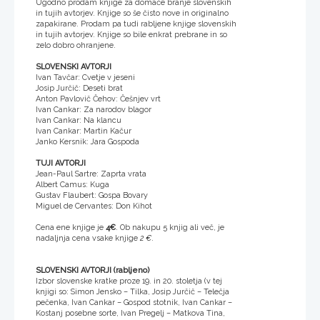
Ugodno prodam knjige za domače branje slovenskih
in tujih avtorjev. Knjige so še čisto nove in originalno
zapakirane. Prodam pa tudi rabljene knjige slovenskih
in tujih avtorjev. Knjige so bile enkrat prebrane in so
zelo dobro ohranjene.
SLOVENSKI AVTORJI
Ivan Tavčar: Cvetje v jeseni
Josip Jurčič: Deseti brat
Anton Pavlovič Čehov: Češnjev vrt
Ivan Cankar: Za narodov blagor
Ivan Cankar: Na klancu
Ivan Cankar: Martin Kačur
Janko Kersnik: Jara Gospoda
TUJI AVTORJI
Jean-Paul Sartre: Zaprta vrata
Albert Camus: Kuga
Gustav Flaubert: Gospa Bovary
Miguel de Cervantes: Don Kihot
Cena ene knjige je
4€
. Ob nakupu 5 knjig ali več, je
nadaljnja cena vsake knjige
2 €
.
SLOVENSKI AVTORJI (rabljeno)
Izbor slovenske kratke proze 19. in 20. stoletja (v tej
knjigi so: Simon Jensko – Tilka, Josip Jurčič – Telečja
pečenka, Ivan Cankar – Gospod stotnik, Ivan Cankar –
Kostanj posebne sorte, Ivan Pregelj – Matkova Tina,