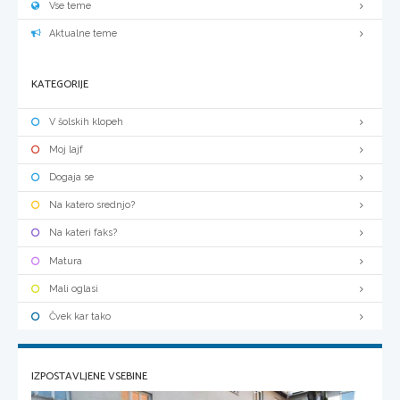
Vse teme
Aktualne teme
KATEGORIJE
V šolskih klopeh
Moj lajf
Dogaja se
Na katero srednjo?
Na kateri faks?
Matura
Mali oglasi
Čvek kar tako
IZPOSTAVLJENE VSEBINE