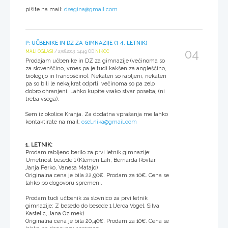
pišite na mail:
dsegina@gmail.com
P: UČBENIKE IN DZ ZA GIMNAZIJE (1-4. LETNIK)
04
MALI OGLASI
/ 27.08.2013, 14:49 OD
NIKCC
Prodajam učbenike in DZ za gimnazije (večinoma so
za slovenščino, vmes pa je tudi kakšen za angleščino,
biologijo in francoščino). Nekateri so rabljeni, nekateri
pa so bili le nekajkrat odprti, večinoma so pa zelo
dobro ohranjeni. Lahko kupite vsako stvar posebaj (ni
treba vsega).
Sem iz okolice Kranja. Za dodatna vprašanja me lahko
kontaktirate na mail:
osel.nika@gmail.com
1. LETNIK:
Prodam rabljeno berilo za prvi letnik gimnazije:
Umetnost besede 1 (Klemen Lah, Bernarda Rovtar,
Janja Perko, Vanesa Matajc)
Originalna cena je bila 22,90€. Prodam za 10€. Cena se
lahko po dogovoru spremeni.
Prodam tudi učbenik za slovnico za prvi letnik
gimnazije: Z besedo do besede 1 (Jerca Vogel, Silva
Kastelic, Jana Ozimek)
Originalna cena je bila 20,40€. Prodam za 10€. Cena se