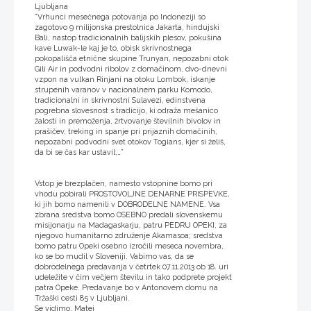
Ljubljana
”Vrhunci mesečnega potovanja po Indoneziji so
zagotovo 9 milijonska prestolnica Jakarta, hindujski
Bali, nastop tradicionalnih balijskih plesov, pokušina
kave Luwak-le kaj je to, obisk skrivnostnega
pokopališča etnične skupine Trunyan, nepozabni otok
Gili Air in podvodni ribolov z domačinom, dvo-dnevni
vzpon na vulkan Rinjani na otoku Lombok, iskanje
strupenih varanov v nacionalnem parku Komodo,
tradicionalni in skrivnostni Sulavezi, edinstvena
pogrebna slovesnost s tradicijo, ki odraža mešanico
žalosti in premoženja, žrtvovanje številnih bivolov in
prašičev, treking in spanje pri prijaznih domačinih,
nepozabni podvodni svet otokov Togians, kjer si želiš,
da bi se čas kar ustavil,…”
Vstop je brezplačen, namesto vstopnine bomo pri
vhodu pobirali PROSTOVOLJNE DENARNE PRISPEVKE,
ki jih bomo namenili v DOBRODELNE NAMENE. Vsa
zbrana sredstva bomo OSEBNO predali slovenskemu
misijonarju na Madagaskarju, patru PEDRU OPEKI, za
njegovo humanitarno združenje Akamasoa; sredstva
bomo patru Opeki osebno izročili meseca novembra,
ko se bo mudil v Sloveniji. Vabimo vas, da se
dobrodelnega predavanja v četrtek 07.11.2013 ob 18. uri
udeležite v čim večjem številu in tako podprete projekt
patra Opeke. Predavanje bo v Antonovem domu na
Tržaški cesti 85 v Ljubljani.
Se vidimo, Matej