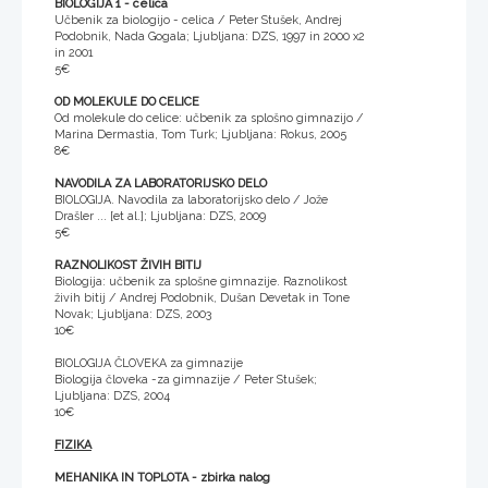
BIOLOGIJA 1 - celica
Učbenik za biologijo - celica / Peter Stušek, Andrej
Podobnik, Nada Gogala; Ljubljana: DZS, 1997 in 2000 x2
in 2001
5€
OD MOLEKULE DO CELICE
Od molekule do celice: učbenik za splošno gimnazijo /
Marina Dermastia, Tom Turk; Ljubljana: Rokus, 2005
8€
NAVODILA ZA LABORATORIJSKO DELO
BIOLOGIJA. Navodila za laboratorijsko delo / Jože
Drašler ... [et al.]; Ljubljana: DZS, 2009
5€
RAZNOLIKOST ŽIVIH BITIJ
Biologija: učbenik za splošne gimnazije. Raznolikost
živih bitij / Andrej Podobnik, Dušan Devetak in Tone
Novak; Ljubljana: DZS, 2003
10€
BIOLOGIJA ČLOVEKA za gimnazije
Biologija človeka -za gimnazije / Peter Stušek;
Ljubljana: DZS, 2004
10€
FIZIKA
MEHANIKA IN TOPLOTA
- zbirka nalog