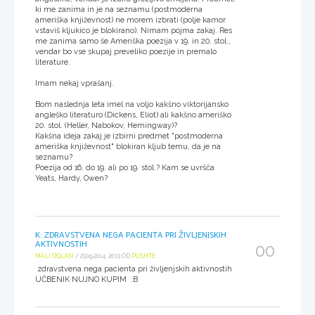
ki me zanima in je na seznamu (postmoderna
ameriška književnost) ne morem izbrati (polje kamor
vstaviš kljukico je blokirano). Nimam pojma zakaj. Res
me zanima samo še Ameriška poezija v 19. in 20. stol.,
vendar bo vse skupaj preveliko poezije in premalo
literature.
Imam nekaj vprašanj.
Bom naslednja leta imel na voljo kakšno viktorijansko
angleško literaturo (Dickens, Eliot) ali kakšno ameriško
20. stol. (Heller, Nabokov, Hemingway)?
Kakšna ideja zakaj je izbirni predmet "postmoderna
ameriška književnost" blokiran kljub temu, da je na
seznamu?
Poezija od 16. do 19. ali po 19. stol.? Kam se uvršča
Yeats, Hardy, Owen?
K: ZDRAVSTVENA NEGA PACIENTA PRI ŽIVLJENJSKIH
AKTIVNOSTIH
00
MALI OGLASI
/ 23.09.2014, 20:13 OD
PUSHTE
zdravstvena nega pacienta pri življenjskih aktivnostih
UČBENIK NUJNO KUPIM :B