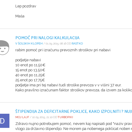
Lep pozdrav
Maša
POMOČ PRI NALOGI KALKULACIJA
V ŠOLSKIH KLOPEH
/ 01.09.2015, 08:16 OD
RASTKO
rabim pomoč pri izračunu prevoznih stroškov pri nabavi
podjetje nabavi
10 enot po 11,50€
15 enot po 13,50€
40 enot po 11,25€
25 enot po 17,75€
podjetje ima pri tej nabavi tudi stroške prevoza v v višini 37 eur.
Kako pravilno izračunam faktor stroškov prevoza, da izvem za koliko
ŠTIPENDIJA ZA DEFICITARNE POKLICE, KAKO IZPOLNITI ? NU
MOJ LAJF
/ 10.09.2015, 21:10 OD
TURBOPIKI
Zdravo nujno potrebujem pomoč, nevem kaj napisati pod "naziv pravne
vlogo za državno štipendijo. Ne morem pa nobenega poklicat noben n