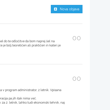
Nova objava
00
šel do te odločitve da bom naprej šel na
 je bolj teoretičen ali praktičen in kateri je
00
la v program administrator, 2 letnik. Vpisana
acija pa jih itak nima več.
 za 2. letnik, lahko tudi ekonomski tehnik, naj