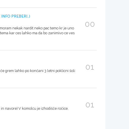
INFO PREBERI..)
00
moram nekak nardit neko pac temo kr je uno
a tema kar ces lahko ma da bo zanimivo ce ves
01
če grem lahko po končani 3 letni poklicni šoli
01
e in navore) V komolcu je izhodišče ročice,