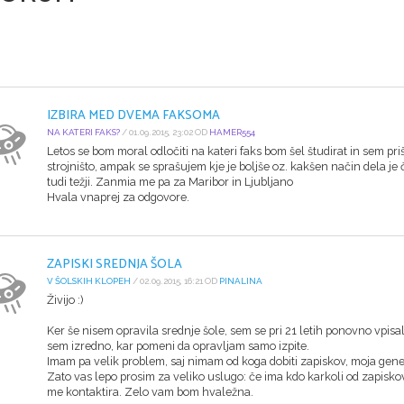
IZBIRA MED DVEMA FAKSOMA
NA KATERI FAKS?
/ 01.09.2015, 23:02 OD
HAMER554
Letos se bom moral odločiti na kateri faks bom šel študirat in sem pri
strojništo, ampak se sprašujem kje je boljše oz. kakšen način dela je če
tudi težji. Zanmia me pa za Maribor in Ljubljano
Hvala vnaprej za odgovore.
ZAPISKI SREDNJA ŠOLA
V ŠOLSKIH KLOPEH
/ 02.09.2015, 16:21 OD
PINALINA
Živijo :)
Ker še nisem opravila srednje šole, sem se pri 21 letih ponovno vpisa
sem izredno, kar pomeni da opravljam samo izpite.
Imam pa velik problem, saj nimam od koga dobiti zapiskov, moja gener
Zato vas lepo prosim za veliko uslugo: če ima kdo karkoli od zapiskov
me kontaktira. Zelo vam bom hvaležna.