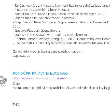
- Tavčar, Ivan. (2005): Visoška kronika. Mladinska založba, Ljubljana
- Fjodor M. Dostojevski – Zločin in kazen
- Ana Nuša Kern, Dušan Nećak, Božo Repe: Naše stoletje 8, 2000
- Rudolf Kladnik: Svet elektronov in atomov
- Maja Žvanut, Peter Vodopivec: Vzpon meščanstva, zgodovina za 7. 
2000
- Gustave Flaubert: Gospa Bovary
- Jure Šink: KRESNICE; Ivan Tavčar: Visoška kronika
- Etienne Benson, Wendy Cheng: KRESNICE; Fjodor Mihajlovič Dostoj
- Esej na maturi 20120; Lojze Kovačič: Prišleki in Andrei Makine: Fr
Za več informacij pišite na papajica@hotmail.com.
Lep pozdrav
POMOĆ PRI PRIJAVI NA E UCILNICO
NA KATERI FAKS?
/ 06.10.2015, 10:00 OD
MISSMERY
Živio
rabim pomoč pri prijavi na e-ucilnico,kaj vse rabim da bi se prijavila go
TNX