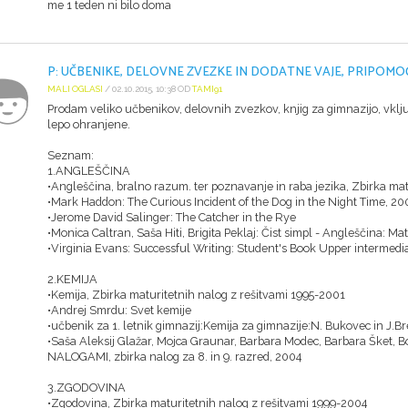
me 1 teden ni bilo doma
P: UČBENIKE, DELOVNE ZVEZKE IN DODATNE VAJE, PRIPOMO
MALI OGLASI
/ 02.10.2015, 10:38 OD
TAMI91
Prodam veliko učbenikov, delovnih zvezkov, knjig za gimnazijo, vklj
lepo ohranjene.
Seznam:
1.ANGLEŠČINA
•Angleščina, bralno razum. ter poznavanje in raba jezika, Zbirka ma
•Mark Haddon: The Curious Incident of the Dog in the Night Time, 20
•Jerome David Salinger: The Catcher in the Rye
•Monica Caltran, Saša Hiti, Brigita Peklaj: Čist simpl - Angleščina: M
•Virginia Evans: Successful Writing: Student's Book Upper intermedi
2.KEMIJA
•Kemija, Zbirka maturitetnih nalog z rešitvami 1995-2001
•Andrej Smrdu: Svet kemije
•učbenik za 1. letnik gimnazij:Kemija za gimnazije:N. Bukovec in J.
•Saša Aleksij Glažar, Mojca Graunar, Barbara Modec, Barbara Šket
NALOGAMI, zbirka nalog za 8. in 9. razred, 2004
3.ZGODOVINA
•Zgodovina, Zbirka maturitetnih nalog z rešitvami 1999-2004