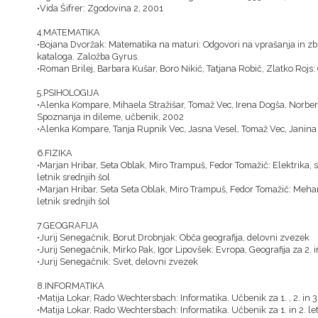
•Vida Šifrer: Zgodovina 2, 2001
4.MATEMATIKA
•Bojana Dvoržak: Matematika na maturi: Odgovori na vprašanja in zb
kataloga. Založba Gyrus.
•Roman Brilej, Barbara Kušar, Boro Nikič, Tatjana Robič, Zlatko Rojs:
5.PSIHOLOGIJA
•Alenka Kompare, Mihaela Stražišar, Tomaž Vec, Irena Dogša, Norbert
Spoznanja in dileme, učbenik, 2002
•Alenka Kompare, Tanja Rupnik Vec, Jasna Vesel, Tomaž Vec, Janina 
6.FIZIKA
•Marjan Hribar, Seta Oblak, Miro Trampuš, Fedor Tomažič: Elektrika, sv
letnik srednjih šol
•Marjan Hribar, Seta Seta Oblak, Miro Trampuš, Fedor Tomažič: Mehanika
letnik srednjih šol
7.GEOGRAFIJA
•Jurij Senegačnik, Borut Drobnjak: Obča geografija, delovni zvezek
•Jurij Senegačnik, Mirko Pak, Igor Lipovšek: Evropa, Geografija za 2. i
•Jurij Senegačnik: Svet, delovni zvezek
8.INFORMATIKA
•Matija Lokar, Rado Wechtersbach: Informatika. Učbenik za 1. , 2. in 3.
•Matija Lokar, Rado Wechtersbach: Informatika. Učbenik za 1. in 2. let