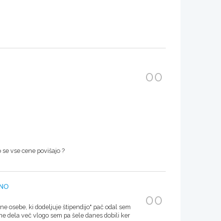
00
 se vse cene povišajo ?
JNO
00
 osebe, ki dodeljuje štipendijo" pač odal sem
e dela več vlogo sem pa šele danes dobili ker