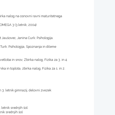
irka nalog na osnovni ravni maturitetnega
 OMEGA 3 (3.letnik; 2004)
 Jaušovec, Janina Curk: Psihologija.
Turk: Psihologija, Spoznanja in dileme
etloba in snov, Zbirka nalog, Fizika za 3. in 4.
 in toplota, zbirka nalog, Fizika za 1. in 2.
n 3. letnik gimnazij, delovni zvezek
 letnik srednjih šol
nik srednjih šol