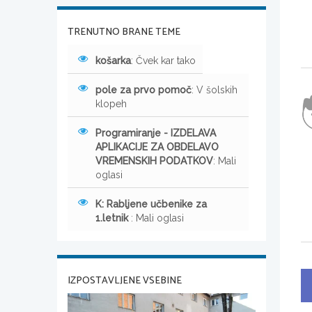
TRENUTNO BRANE TEME
košarka
: Čvek kar tako
pole za prvo pomoč
: V šolskih
klopeh
Programiranje - IZDELAVA
APLIKACIJE ZA OBDELAVO
VREMENSKIH PODATKOV
: Mali
oglasi
K: Rabljene učbenike za
1.letnik
: Mali oglasi
IZPOSTAVLJENE VSEBINE