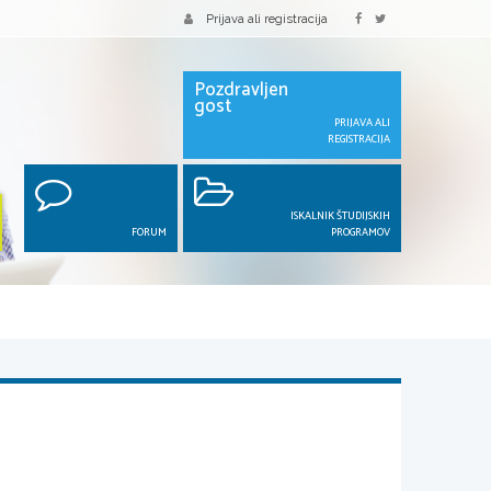
Prijava ali registracija
Pozdravljen
gost
PRIJAVA ALI
REGISTRACIJA
ISKALNIK ŠTUDIJSKIH
FORUM
PROGRAMOV