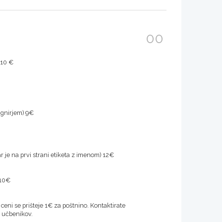
00
 10 €
ignirjem) 9€
 je na prvi strani etiketa z imenom) 12€
 10€
ceni se prišteje 1€ za poštnino. Kontaktirate
e učbenikov.