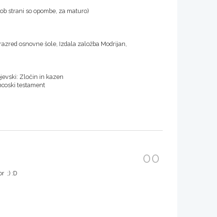
 (ob strani so opombe, za maturo)
razred osnovne šole, Izdala založba Modrijan,
evski: Zločin in kazen
ancoski testament
00
r ;) :D