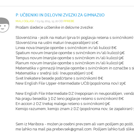
P: UČBENIKI IN DELOVNI ZVEZKI ZA GIMNAZIJO
MALI OGLASI
/ 03.09.2015, 15:20 OD
PPREBE
Prodam sledeče učbenike in delovne zvezke:
Slovenščina - jezik na maturi (prva tri poglavja rešena s svinčnikom)
Slovenščina na ustni maturi (neuporabljen) 10€
Linea nova (manjše opombe s svinčnikom in/ali kulico) 8€
Spatium novum (manjše opombe s svinčnikom in/ali kulico) 9€
Tempus novum (manjše opombe s svinčnikom in/ali kulico) 9€
Planum novum (manjše opombe s svinčnikom in/ali kulico) 9€
Matematika v gimnaziji (manjše opombe s svinčnikom in označbe s s
Matematika v srednji šoli (neuporabljen) 10€
Svet (nekatere besede podčrtane s svinčnikom) 8€
New English File Upper-Intermediate UČB (popolnoma nov) 15€
New English File Intermediate DZ (nepopisan in neuporabljen, vendar
Na pragu besedila 3 DZ (eno poglavje rešeno s svinčnikom) 8€
En accion 2 DZ (nekaj malega rešeno s svinčnikom) 9€
Kemiijo razumem, kemijo znam 2 DZ (popolnoma nov, še zapakiran)
Sem iz Maribora - možen je osebni prevzem ali vam pošljem po pošti, 
me lahko na mail pia.prebevsek@gmail.com. Pošljem lahko tudi slik