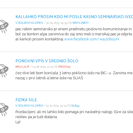
KAJ LAHKO PROSIM KDO MI POSLE KASNO SEMINARSKO (VEC 
V ŠOLSKIH KLOPEH
/ 30.04.2015, 19:39 OD
WAYLDBOY
pac rabim seminarsko pr enem predmetu poslovno komuniciranje in 
bol za bonton alpa zanimiva do zaj smo meli o marsikaj pac je odprt
al karkoli prosim kontaktiraj
www.facebook.com/wayldboyN
PONOVNI VPIS V SREDNJO ŠOLO
MOJ LAJF
/ 03.08.2015, 12:41 OD
PIKICA11
čez dve leti bom končala 3 letno poklicno šolo na BIC- u. Zanima me 
nazaj v prvi letnik 4 letne šole na SUAŠ
FIZIKA SILE
V ŠOLSKIH KLOPEH
/ 10.10.2015, 19:13 OD
SL833
Pozdavljeni, ali mi lahko kdo pomaga pri naslednji nalogi. (Gre za sil
rešitev pa je tudi dodana.
Lp!