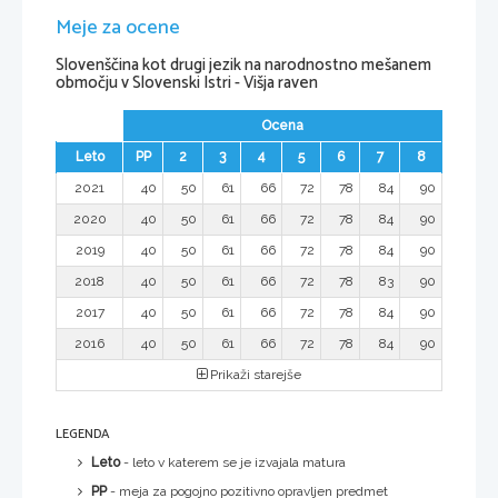
Meje za ocene
Slovenščina kot drugi jezik na narodnostno mešanem
območju v Slovenski Istri - Višja raven
Ocena
Leto
PP
2
3
4
5
6
7
8
2021
40
50
61
66
72
78
84
90
2020
40
50
61
66
72
78
84
90
2019
40
50
61
66
72
78
84
90
2018
40
50
61
66
72
78
83
90
2017
40
50
61
66
72
78
84
90
2016
40
50
61
66
72
78
84
90
Prikaži starejše
LEGENDA
Leto
- leto v katerem se je izvajala matura
PP
- meja za pogojno pozitivno opravljen predmet