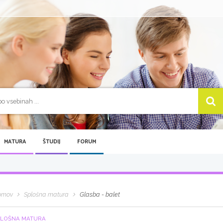
MATURA
ŠTUDIJ
FORUM
omov
Splošna matura
Glasba - balet
LOŠNA MATURA