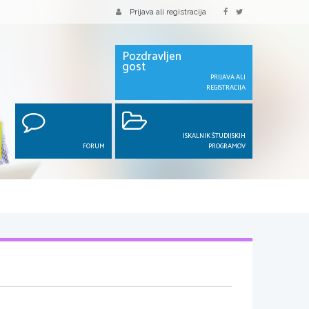
Prijava ali registracija
Pozdravljen
gost
PRIJAVA ALI
REGISTRACIJA
ISKALNIK ŠTUDIJSKIH
FORUM
PROGRAMOV