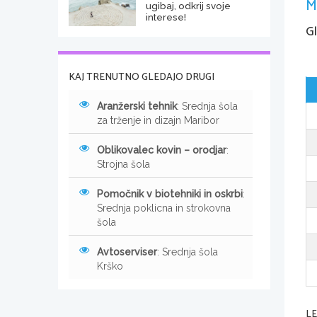
M
ugibaj, odkrij svoje
interese!
Gl
KAJ TRENUTNO GLEDAJO DRUGI
Aranžerski tehnik
: Srednja šola
za trženje in dizajn Maribor
Oblikovalec kovin – orodjar
:
Strojna šola
Pomočnik v biotehniki in oskrbi
:
Srednja poklicna in strokovna
šola
Avtoserviser
: Srednja šola
Krško
L