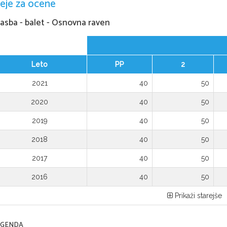
eje za ocene
asba - balet - Osnovna raven
Leto
PP
2
2021
40
50
2020
40
50
2019
40
50
2018
40
50
2017
40
50
2016
40
50
Prikaži starejše
EGENDA