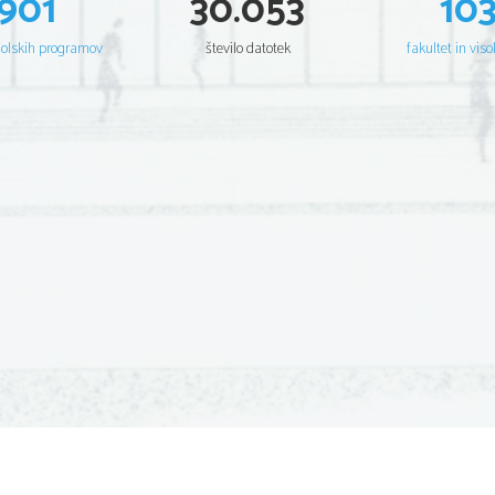
901
30.053
10
šolskih programov
število datotek
fakultet in viso