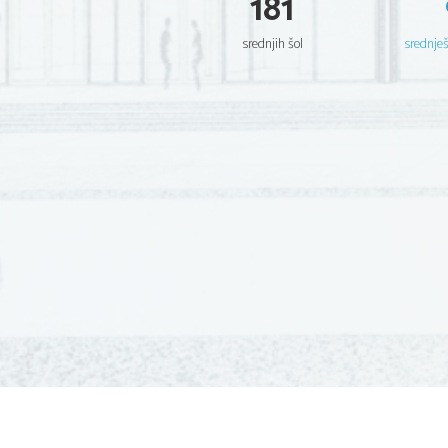
181
srednjih šol
srednje