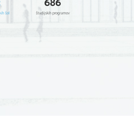
3
686
kih šol
študijskih programov